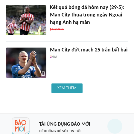
Kết quả bóng đá hôm nay (29-5):
Man City thua trong ngày Ngoại
hạng Anh hạ màn
Man City đứt mạch 25 trận bất bại
XEM THÊM
TẢI ỨNG DỤNG BÁO MỚI
ĐỂ KHÔNG BỎ SÓT TIN TỨC