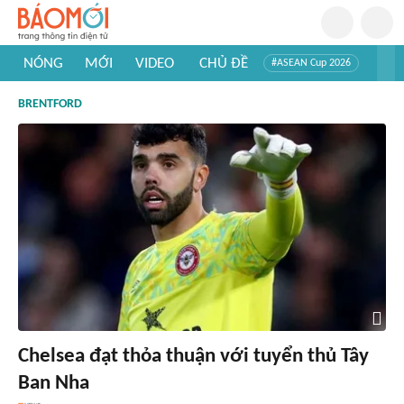
NÓNG
MỚI
VIDEO
CHỦ ĐỀ
#ASEAN Cup 2026
#Trí tuệ nhân tạo
#Mỹ - Iran
#Khám phá Việt Nam
BRENTFORD
#Khám phá thế giới
Chelsea đạt thỏa thuận với tuyển thủ Tây
Ban Nha