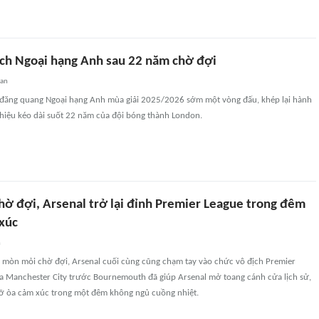
ịch Ngoại hạng Anh sau 22 năm chờ đợi
uan
 đăng quang Ngoại hạng Anh mùa giải 2025/2026 sớm một vòng đấu, khép lại hành
 hiệu kéo dài suốt 22 năm của đội bóng thành London.
hờ đợi, Arsenal trở lại đỉnh Premier League trong đêm
xúc
n
ỷ mòn mỏi chờ đợi, Arsenal cuối cùng cũng chạm tay vào chức vô địch Premier
ủa Manchester City trước Bournemouth đã giúp Arsenal mở toang cánh cửa lịch sử,
ỡ òa cảm xúc trong một đêm không ngủ cuồng nhiệt.