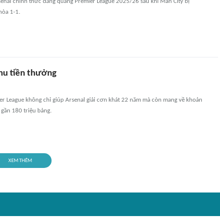
senal chính thức đăng quang Premier League 2025/26 sau khi Man City bị
òa 1-1.
thu tiền thưởng
er League không chỉ giúp Arsenal giải cơn khát 22 năm mà còn mang về khoản
gần 180 triệu bảng.
XEM THÊM