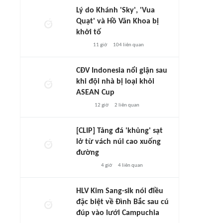
Lý do Khánh 'Sky', 'Vua
Quạt' và Hồ Văn Khoa bị
khởi tố
11 giờ
104
liên quan
CĐV Indonesia nổi giận sau
khi đội nhà bị loại khỏi
ASEAN Cup
12 giờ
2
liên quan
[CLIP] Tảng đá 'khủng' sạt
lở từ vách núi cao xuống
đường
4 giờ
4
liên quan
HLV Kim Sang-sik nói điều
đặc biệt về Đình Bắc sau cú
đúp vào lưới Campuchia