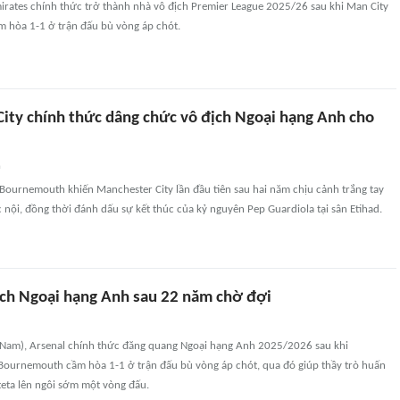
irates chính thức trở thành nhà vô địch Premier League 2025/26 sau khi Man City
 hòa 1-1 ở trận đấu bù vòng áp chót.
ity chính thức dâng chức vô địch Ngoại hạng Anh cho
n
Bournemouth khiến Manchester City lần đầu tiên sau hai năm chịu cảnh trắng tay
 nội, đồng thời đánh dấu sự kết thúc của kỷ nguyên Pep Guardiola tại sân Etihad.
ịch Ngoại hạng Anh sau 22 năm chờ đợi
t Nam), Arsenal chính thức đăng quang Ngoại hạng Anh 2025/2026 sau khi
 Bournemouth cầm hòa 1-1 ở trận đấu bù vòng áp chót, qua đó giúp thầy trò huấn
teta lên ngôi sớm một vòng đấu.