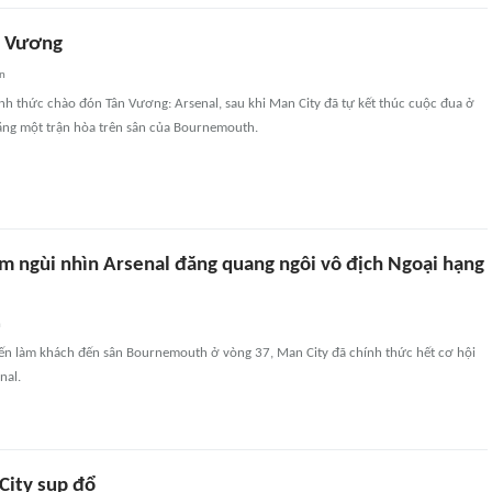
n Vương
an
nh thức chào đón Tân Vương: Arsenal, sau khi Man City đã tự kết thúc cuộc đua ở
ằng một trận hòa trên sân của Bournemouth.
m ngùi nhìn Arsenal đăng quang ngôi vô địch Ngoại hạng
n
ến làm khách đến sân Bournemouth ở vòng 37, Man City đã chính thức hết cơ hội
nal.
City sụp đổ