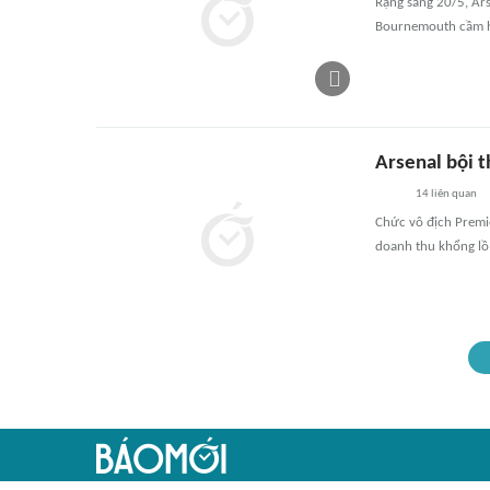
Rạng sáng 20/5, Ar
Bournemouth cầm h
Arsenal bội 
14
liên quan
Chức vô địch Premi
doanh thu khổng lồ 