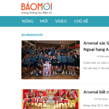
NÓNG
MỚI
VIDEO
CHỦ ĐỀ
BOURNEMOUTH
Arsenal xác l
Ngoại hạng 
14
liên qu
Chấm dứt 22 năm ch
lọt vào top 3 câu lạ
Arsenal bất 
14
liên quan
Rạng sáng 20-5, kh