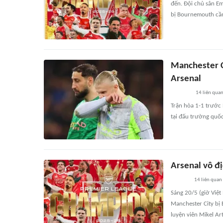
đến. Đội chủ sân Em
bị Bournemouth cầm
Manchester C
Arsenal
14
liên qua
Trận hòa 1-1 trước 
tại đấu trường quốc
Arsenal vô đ
14
liên quan
Sáng 20/5 (giờ Việ
Manchester City bị
luyện viên Mikel Ar