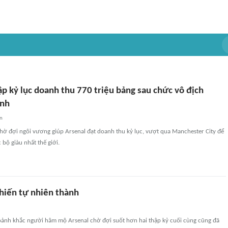
ập kỷ lục doanh thu 770 triệu bảng sau chức vô địch
Anh
an
ờ đợi ngôi vương giúp Arsenal đạt doanh thu kỷ lục, vượt qua Manchester City để
c bộ giàu nhất thế giới.
chiến tự nhiên thành
oảnh khắc người hâm mộ Arsenal chờ đợi suốt hơn hai thập kỷ cuối cùng cũng đã