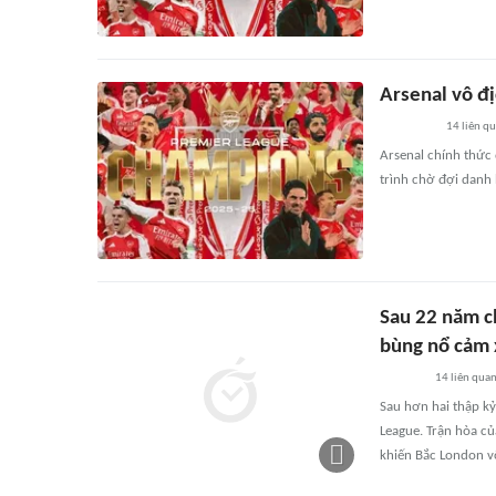
Arsenal vô đ
14
liên q
Arsenal chính thức
trình chờ đợi danh
Sau 22 năm c
bùng nổ cảm 
14
liên qua
Sau hơn hai thập k
League. Trận hòa c
khiến Bắc London v