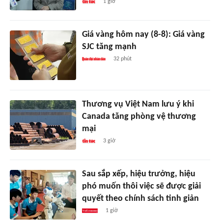
1 giờ
Giá vàng hôm nay (8-8): Giá vàng
SJC tăng mạnh
32 phút
Thương vụ Việt Nam lưu ý khi
Canada tăng phòng vệ thương
mại
3 giờ
Sau sắp xếp, hiệu trưởng, hiệu
phó muốn thôi việc sẽ được giải
quyết theo chính sách tinh giản
1 giờ