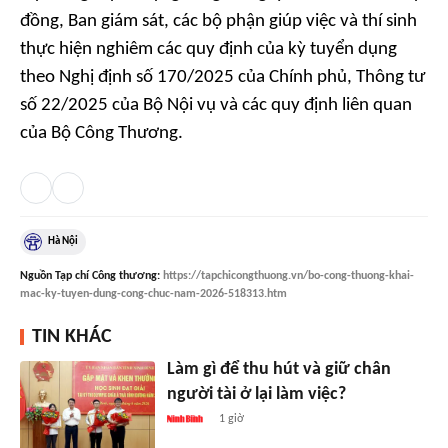
đồng, Ban giám sát, các bộ phận giúp việc và thí sinh
thực hiện nghiêm các quy định của kỳ tuyển dụng
theo Nghị định số 170/2025 của Chính phủ, Thông tư
số 22/2025 của Bộ Nội vụ và các quy định liên quan
của Bộ Công Thương.
Hà Nội
Nguồn
Tạp chí Công thương
:
https://tapchicongthuong.vn/bo-cong-thuong-khai-
mac-ky-tuyen-dung-cong-chuc-nam-2026-518313.htm
TIN KHÁC
Làm gì để thu hút và giữ chân
người tài ở lại làm việc?
1 giờ