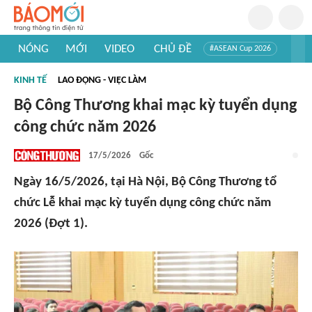
NÓNG
MỚI
VIDEO
CHỦ ĐỀ
#ASEAN Cup 2026
#Trí tuệ nhân tạo
#Mỹ - Iran
#Khám phá Việt Nam
KINH TẾ
LAO ĐỘNG - VIỆC LÀM
#Khám phá thế giới
Bộ Công Thương khai mạc kỳ tuyển dụng
công chức năm 2026
17/5/2026
Gốc
Ngày 16/5/2026, tại Hà Nội, Bộ Công Thương tổ
chức Lễ khai mạc kỳ tuyển dụng công chức năm
2026 (Đợt 1).