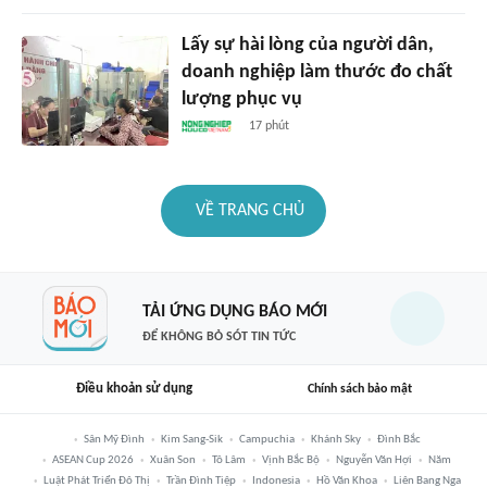
Lấy sự hài lòng của người dân,
doanh nghiệp làm thước đo chất
lượng phục vụ
17 phút
VỀ TRANG CHỦ
TẢI ỨNG DỤNG BÁO MỚI
ĐỂ KHÔNG BỎ SÓT TIN TỨC
Điều khoản sử dụng
Chính sách bảo mật
Sân Mỹ Đình
Kim Sang-Sik
Campuchia
Khánh Sky
Đình Bắc
ASEAN Cup 2026
Xuân Son
Tô Lâm
Vịnh Bắc Bộ
Nguyễn Văn Hợi
Năm
Luật Phát Triển Đô Thị
Trần Đình Tiệp
Indonesia
Hồ Văn Khoa
Liên Bang Nga