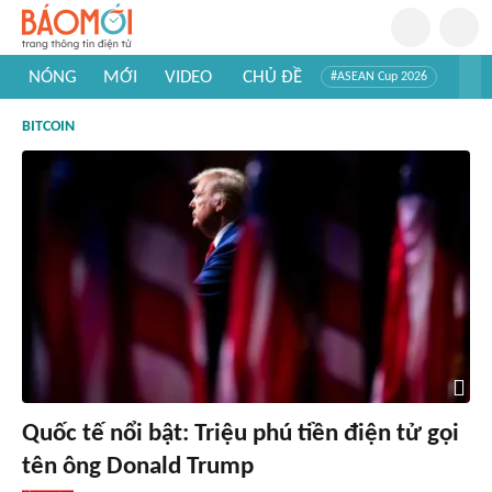
NÓNG
MỚI
VIDEO
CHỦ ĐỀ
#ASEAN Cup 2026
#Trí tuệ nhân tạo
#Mỹ - Iran
#Khám phá Việt Nam
BITCOIN
#Khám phá thế giới
Quốc tế nổi bật: Triệu phú tiền điện tử gọi
tên ông Donald Trump