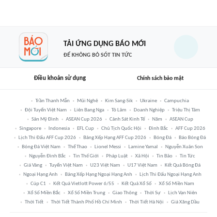
TẢI ỨNG DỤNG BÁO MỚI
ĐỂ KHÔNG BỎ SÓT TIN TỨC
Điều khoản sử dụng
Chính sách bảo mật
Trần Thanh Mẫn
Mũi Nghê
Kim Sang-Sik
Ukraine
Campuchia
Đội Tuyển Việt Nam
Liên Bang Nga
Tô Lâm
Doanh Nghiệp
Triệu Thị Tâm
Sân Mỹ Đình
ASEAN Cup 2026
Cảnh Sát Kinh Tế
Năm
ASEAN Cup
Singapore
Indonesia
EFL Cup
Chủ Tịch Quốc Hội
Đình Bắc
AFF Cup 2026
Lịch Thi Đấu AFF Cup 2026
Bảng Xếp Hạng AFF Cup 2026
Bóng Đá
Báo Bóng Đá
Bóng Đá Việt Nam
Thể Thao
Lionel Messi
Lamine Yamal
Nguyễn Xuân Son
Nguyễn Đình Bắc
Tin Thế Giới
Pháp Luật
Xã Hội
Tin Bão
Tin Tức
Giá Vàng
Tuyển Việt Nam
U23 Việt Nam
U17 Việt Nam
Kết Quả Bóng Đá
Ngoại Hạng Anh
Bảng Xếp Hạng Ngoại Hạng Anh
Lịch Thi Đấu Ngoại Hạng Anh
Cúp C1
Kết Quả Vietlott Power 6/55
Kết Quả Xổ Số
Xổ Số Miền Nam
Xổ Số Miền Bắc
Xổ Số Miền Trung
Giao Thông
Thời Sự
Lịch Vạn Niên
Thời Tiết
Thời Tiết Thành Phố Hồ Chí Minh
Thời Tiết Hà Nội
Giá Xăng Dầu