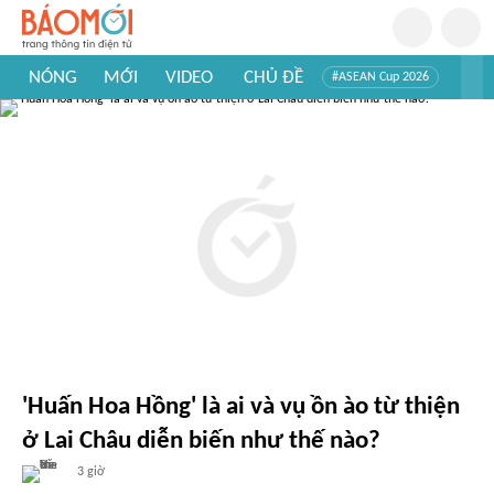
NÓNG
MỚI
VIDEO
CHỦ ĐỀ
#ASEAN Cup 2026
#Trí tuệ nhân tạo
#Mỹ - Iran
#Khám phá Việt Nam
#Khám phá thế giới
'Huấn Hoa Hồng' là ai và vụ ồn ào từ thiện
ở Lai Châu diễn biến như thế nào?
3 giờ