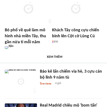
Bỏ phố về quê làm mô
Khách Tây cõng cựu chiến
hình nhà miền Tây, thu
binh lên Cột cờ Lũng Cú
gần nửa tỉ mỗi năm
XEM THÊM
Bảo kê lấn chiếm vỉa hè, 3 cựu cán
bộ lĩnh 9 năm tù
4 giờ
Real Madrid chiêu mộ 'bom tấn'