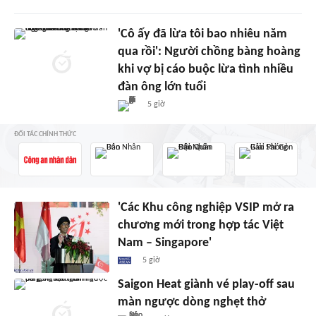
'Cô ấy đã lừa tôi bao nhiêu năm
qua rồi': Người chồng bàng hoàng
khi vợ bị cáo buộc lừa tình nhiều
đàn ông lớn tuổi
5 giờ
ĐỐI TÁC CHÍNH THỨC
'Các Khu công nghiệp VSIP mở ra
chương mới trong hợp tác Việt
Nam – Singapore'
5 giờ
Saigon Heat giành vé play-off sau
màn ngược dòng nghẹt thở