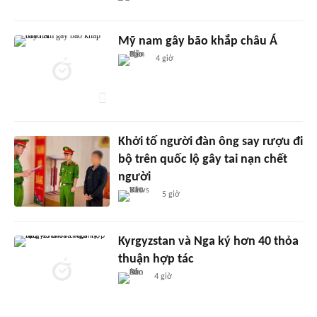
Mỹ nam gây bão khắp châu Á
4 giờ
Khởi tố người đàn ông say rượu đi
bộ trên quốc lộ gây tai nạn chết
người
5 giờ
Kyrgyzstan và Nga ký hơn 40 thỏa
thuận hợp tác
4 giờ