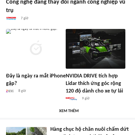
Công nghệ đang thay đổi ngành công nghiệp vũ
trụ
7 giờ
Đây là ngày ra mắt iPhone
NVIDIA DRIVE tích hợp
gập?
Lidar thích ứng góc rộng
120 độ dành cho xe tự lái
8 giờ
9 giờ
XEM THÊM
Hàng chục hộ chăn nuôi chấm dứt