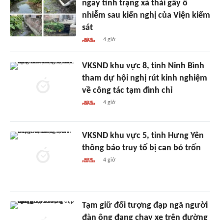
ngay tình trạng xả thải gây ô
nhiễm sau kiến nghị của Viện kiểm
sát
4 giờ
VKSND khu vực 8, tỉnh Ninh Bình
tham dự hội nghị rút kinh nghiệm
về công tác tạm đình chỉ
4 giờ
VKSND khu vực 5, tỉnh Hưng Yên
thông báo truy tố bị can bỏ trốn
4 giờ
Tạm giữ đối tượng đạp ngã người
đàn ông đang chạy xe trên đường