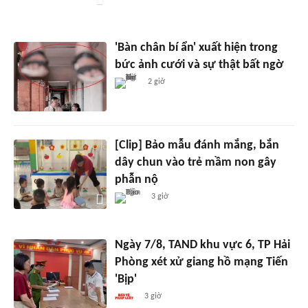
'Bàn chân bí ẩn' xuất hiện trong
bức ảnh cưới và sự thật bất ngờ
2 giờ
[Clip] Bảo mẫu đánh mắng, bắn
dây chun vào trẻ mầm non gây
phẫn nộ
3 giờ
Ngày 7/8, TAND khu vực 6, TP Hải
Phòng xét xử giang hồ mạng Tiến
'Bịp'
3 giờ