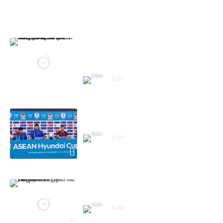
ASEAN CUP 2026
Vé trận Việt Nam - Campuchia hút
khách: Hàng dài người chờ mua,
giá vé 'cò' chênh tới 100.000 đồng
5 giờ
Họp báo trước trận Việt Nam -
Campuchia
6 giờ
Đội tuyển Việt Nam sẵn sàng cho
trận gặp Campuchia
6 giờ