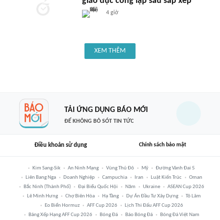
giáo dục công lập sau sắp xếp
4 giờ
XEM THÊM
TẢI ỨNG DỤNG BÁO MỚI
ĐỂ KHÔNG BỎ SÓT TIN TỨC
Điều khoản sử dụng
Chính sách bảo mật
Kim Sang-Sik
An Ninh Mạng
Vùng Thủ Đô
Mỹ
Đường Vành Đai 5
Liên Bang Nga
Doanh Nghiệp
Campuchia
Iran
Luật Kiến Trúc
Oman
Bắc Ninh (thành Phố)
Đại Biểu Quốc Hội
Năm
Ukraine
ASEAN Cup 2026
Lê Minh Hưng
Chợ Biên Hòa
Hạ Tầng
Dự Án Đầu Tư Xây Dựng
Tô Lâm
Eo Biển Hormuz
AFF Cup 2026
Lịch Thi Đấu AFF Cup 2026
Bảng Xếp Hạng AFF Cup 2026
Bóng Đá
Báo Bóng Đá
Bóng Đá Việt Nam