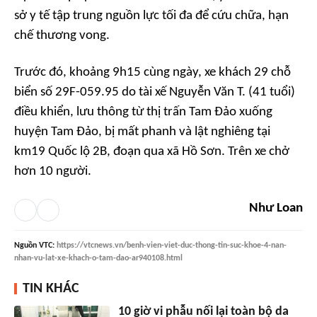
sở y tế tập trung nguồn lực tối đa để cứu chữa, hạn
chế thương vong.
Trước đó, khoảng 9h15 cùng ngày, xe khách 29 chỗ
biển số 29F-059.95 do tài xế Nguyễn Văn T. (41 tuổi)
điều khiển, lưu thông từ thị trấn Tam Đảo xuống
huyện Tam Đảo, bị mất phanh và lật nghiêng tại
km19 Quốc lộ 2B, đoạn qua xã Hồ Sơn. Trên xe chở
hơn 10 người.
Như Loan
Nguồn
VTC
:
https://vtcnews.vn/benh-vien-viet-duc-thong-tin-suc-khoe-4-nan-
nhan-vu-lat-xe-khach-o-tam-dao-ar940108.html
TIN KHÁC
10 giờ vi phẫu nối lại toàn bộ da