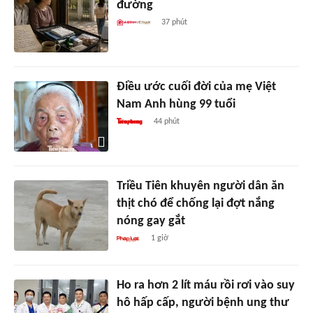
đường
37 phút
Điều ước cuối đời của mẹ Việt
Nam Anh hùng 99 tuổi
44 phút
Triều Tiên khuyên người dân ăn
thịt chó để chống lại đợt nắng
nóng gay gắt
1 giờ
Ho ra hơn 2 lít máu rồi rơi vào suy
hô hấp cấp, người bệnh ung thư