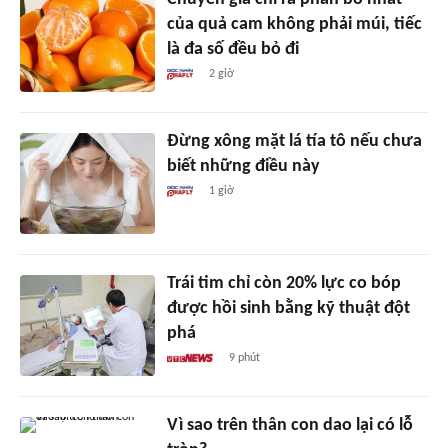
của quả cam không phải múi, tiếc
là đa số đều bỏ đi
2 giờ
Đừng xông mặt lá tía tô nếu chưa
biết những điều này
1 giờ
Trái tim chỉ còn 20% lực co bóp
được hồi sinh bằng kỹ thuật đột
phá
9 phút
Vì sao trên thân con dao lại có lỗ