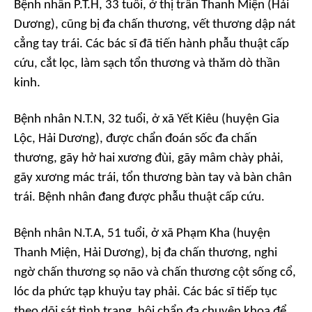
Bệnh nhân P.T.H, 33 tuổi, ở thị trấn Thanh Miện (Hải
Dương), cũng bị đa chấn thương, vết thương dập nát
cẳng tay trái. Các bác sĩ đã tiến hành phẫu thuật cấp
cứu, cắt lọc, làm sạch tổn thương và thăm dò thần
kinh.
Bệnh nhân N.T.N, 32 tuổi, ở xã Yết Kiêu (huyện Gia
Lộc, Hải Dương), được chẩn đoán sốc đa chấn
thương, gãy hở hai xương đùi, gãy mâm chày phải,
gãy xương mác trái, tổn thương bàn tay và bàn chân
trái. Bệnh nhân đang được phẫu thuật cấp cứu.
Bệnh nhân N.T.A, 51 tuổi, ở xã Phạm Kha (huyện
Thanh Miện, Hải Dương), bị đa chấn thương, nghi
ngờ chấn thương sọ não và chấn thương cột sống cổ,
lóc da phức tạp khuỷu tay phải. Các bác sĩ tiếp tục
theo dõi sát tình trạng, hội chẩn đa chuyên khoa để