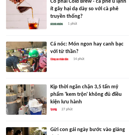
Có phải Cold Brew - cà phê ủ lạnh
ít gây hại dạ dày so với cà phê
truyền thống?
1 phút
Cá nóc: Món ngon hay canh bạc
với tử thần?
14 phút
Kịp thời ngăn chặn 3,5 tấn mỹ
phẩm 'kem trộn' không đủ điều
kiện lưu hành
27 phút
Gửi con gái ngày bước vào giảng