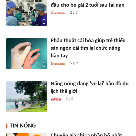
đầu cho bé gái 2 tuổi sau tai nạn
2 giờ
Phẫu thuật cái hóa giúp trẻ thiểu
sản ngón cái tìm lại chức năng
bàn tay
5 giờ
Nắng nóng đang 'vẽ lại' bản đồ du
lịch thế giới
3 giờ
TIN NÓNG
Chuyên gia chỉ ra phần bổ nhất