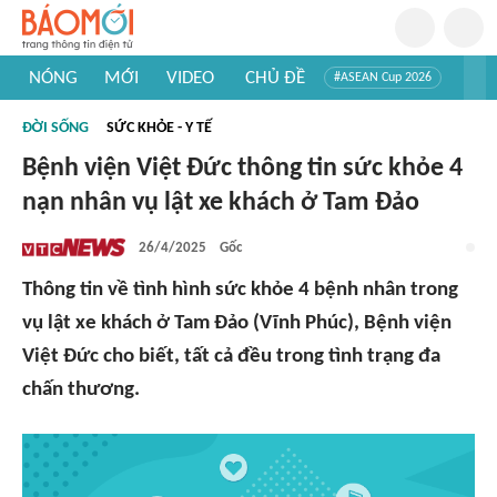
NÓNG
MỚI
VIDEO
CHỦ ĐỀ
#ASEAN Cup 2026
#Trí tuệ nhân tạo
#Mỹ - Iran
#Khám phá Việt Nam
ĐỜI SỐNG
SỨC KHỎE - Y TẾ
#Khám phá thế giới
Bệnh viện Việt Đức thông tin sức khỏe 4
nạn nhân vụ lật xe khách ở Tam Đảo
26/4/2025
Gốc
Thông tin về tình hình sức khỏe 4 bệnh nhân trong
vụ lật xe khách ở Tam Đảo (Vĩnh Phúc), Bệnh viện
Việt Đức cho biết, tất cả đều trong tình trạng đa
chấn thương.