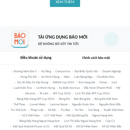
XEM THÊM
TẢI ỨNG DỤNG BÁO MỚI
ĐỂ KHÔNG BỎ SÓT TIN TỨC
Điều khoản sử dụng
Chính sách bảo mật
Đường Vành Đai 5
Hạ Tầng
Campuchia
Đại Biểu Quốc Hội
Doanh Nghiệp
Vùng Thủ Đô
An Ninh Mạng
Năm
Liên Bang Nga
Chợ Biên Hòa
Dự Án Đầu Tư Xây Dựng
ASEAN Cup 2026
Kim Sang-Sik
Oman
Iran
Luật Kiến Trúc
Lê Minh Hưng
Eo Biển Hormuz
Bắc Ninh (thành Phố)
Mỹ
Ukraine
Tô Lâm
AFF Cup 2026
Lịch Thi Đấu AFF Cup 2026
Bảng Xếp Hạng AFF Cup 2026
Bóng Đá
Báo Bóng Đá
Bóng Đá Việt Nam
Thể Thao
Lionel Messi
Lamine Yamal
Nguyễn Xuân Son
Nguyễn Đình Bắc
Tin Thế Giới
Pháp Luật
Xã Hội
Tin Bão
Tin Tức
Giá Vàng
Tuyển Việt Nam
U23 Việt Nam
U17 Việt Nam
Kết Quả Bóng Đá
Ngoại Hạng Anh
Bảng Xếp Hạng Ngoại Hạng Anh
Lịch Thi Đấu Ngoại Hạng Anh
Cúp C1
Kết Quả Vietlott Power 6/55
Kết Quả Xổ Số
Xổ Số Miền Nam
Xổ Số Miền Bắc