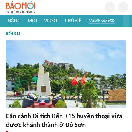
NÓNG
MỚI
VIDEO
CHỦ ĐỀ
#ASEAN Cup 2026
#Trí tuệ nhân tạo
#Mỹ - Iran
#Khám phá Việt Nam
BẾN K15
#Khám phá thế giới
Cận cảnh Di tích Bến K15 huyền thoại vừa
được khánh thành ở Đồ Sơn