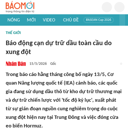
NÓNG
MỚI
VIDEO
CHỦ ĐỀ
#ASEAN Cup 2026
#Trí tuệ nhân tạo
#Mỹ - Iran
#Khám phá Việt Nam
THẾ GIỚI
#Khám phá thế giới
Báo động cạn dự trữ dầu toàn cầu do
xung đột
15/5/2026
Gốc
Trong báo cáo hằng tháng công bố ngày 13/5, Cơ
quan Năng lượng quốc tế (IEA) cảnh báo, các quốc
gia đang sử dụng dầu thô từ kho dự trữ thương mại
và dự trữ chiến lược với 'tốc độ kỷ lục', xuất phát
từ sự gián đoạn nguồn cung nghiêm trọng do cuộc
xung đột hiện nay tại Trung Đông và việc đóng cửa
eo biển Hormuz.