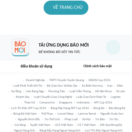
VỀ TRANG CHỦ
TẢI ỨNG DỤNG BÁO MỚI
ĐỂ KHÔNG BỎ SÓT TIN TỨC
Điều khoản sử dụng
Chính sách bảo mật
Doanh Nghiệp
THPT Chuyên Tuyên Quang
ASEAN Cup 2026
Luật Phát Triển Đô Thị
Bộ Giáo Dục Và Đào Tạo
Eo Biển Hormuz
Iran
Năm
Hạ Tầng
Liên Bang Nga
Phương Tiện
Luật Viễn Thông
Hồ Văn Khoa
Tô Lâm
Khánh Sky
Luật Chuyển Giao Công Nghệ
Luật Giao Dịch Điện Tử
Logistic
Tháo Gỡ
Campuchia
Singapore
Indonesia
AFF Cup 2026
Lịch Thi Đấu AFF Cup 2026
Bảng Xếp Hạng AFF Cup 2026
Bóng Đá
Báo Bóng Đá
Bóng Đá Việt Nam
Thể Thao
Lionel Messi
Lamine Yamal
Nguyễn Xuân Son
Nguyễn Đình Bắc
Tin Thế Giới
Pháp Luật
Xã Hội
Tin Bão
Tin Tức
Giá Vàng
Tuyển Việt Nam
U23 Việt Nam
U17 Việt Nam
Kết Quả Bóng Đá
Ngoại Hạng Anh
Bảng Xếp Hạng Ngoại Hạng Anh
Lịch Thi Đấu Ngoại Hạng Anh