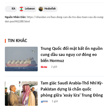
IEA
Lebanon
Hezbollah
Nguồn
Nhân Dân
:
https://nhandan.vn/bao-dong-can-du-tru-dau-toan-cau-do-xung-
dot-post962288.html
TIN KHÁC
Trung Quốc đối mặt bất ổn nguồn
cung dầu sau nguy cơ đóng eo
biển Hormuz
2 giờ
Tam giác Saudi Arabia-Thổ Nhĩ Kỳ-
Pakistan dựng lá chắn quốc
phòng giữa 'xoáy lửa' Trung Đông
5 giờ