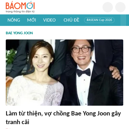
NÓNG
MỚI
VIDEO
CHỦ ĐỀ
#ASEAN Cup 2026
#Trí tuệ nhân tạo
#Mỹ - Iran
#Khám phá Việt Nam
BAE YONG JOON
#Khám phá thế giới
Làm từ thiện, vợ chồng Bae Yong Joon gây
tranh cãi