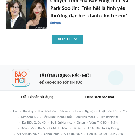
Chuyện tình của Bae Yong Joon và
Park Soo Jin: 'Trên hết là tình yêu
thương đặc biệt dành cho trẻ em'
XEM THÊM
TẢI ỨNG DỤNG BÁO MỚI
ĐỂ KHÔNG BỎ SÓT TIN TỨC
Điều khoản sử dụng
Chính sách bảo mật
Iran
Hạ Tầng
Chợ Biên Hòa
Ukraine
Doanh Nghiệp
Luật Kiến Trúc
Mỹ
Kim Sang-Sik
Bắc Ninh (thành Phố)
An Ninh Mạng
Liên Bang Nga
Đại Biểu Quốc Hội
Eo Biển Hormuz
Oman
Vùng Thủ Đô
Năm
Đường Vành Đai 5
Lê Minh Hưng
Tô Lâm
Dự Án Đầu Tư Xây Dựng
ASEAN Cup 2026
Campuchia
AFF Cup 2026
Lịch Thi Đấu AFF Cup 2026