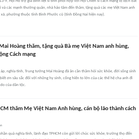
3-9, Hội Hỗ trợ gia đình liệt sĩ tỉnh phối hợp với Hội Chiến sĩ cách mạng bị địch bắt
ai và các mạnh thường quân, nhà hảo tâm đến thăm, tặng quà các mẹ Việt Nam anh
 xã, phường thuộc tỉnh Bình Phước cũ (tỉnh Đồng Nai hiện nay).
Mai Hoàng thăm, tặng quà Bà mẹ Việt Nam anh hùng,
động Cách mạng
áp, nghĩa tình, Trung tướng Mai Hoàng đã ân cần thăm hỏi sức khỏe, đời sống sinh
 biết ơn sâu sắc đối với những hy sinh, cống hiến to lớn của các thế hệ cha anh đi
 do của dân tộc.
CM thăm Mẹ Việt Nam Anh hùng, cán bộ lão thành cách
an
phần quà nghĩa tình, lãnh đạo TPHCM còn gửi lời chúc sức khỏe, trường thọ đến