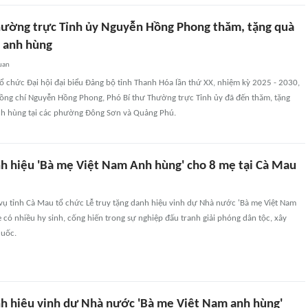
hường trực Tỉnh ủy Nguyễn Hồng Phong thăm, tặng quà
 anh hùng
uan
ổ chức Đại hội đại biểu Đảng bộ tỉnh Thanh Hóa lần thứ XX, nhiệm kỳ 2025 - 2030,
ồng chí Nguyễn Hồng Phong, Phó Bí thư Thường trực Tỉnh ủy đã đến thăm, tặng
h hùng tại các phường Đông Sơn và Quảng Phú.
nh hiệu 'Bà mẹ Việt Nam Anh hùng' cho 8 mẹ tại Cà Mau
vụ tỉnh Cà Mau tổ chức Lễ truy tặng danh hiệu vinh dự Nhà nước 'Bà mẹ Việt Nam
có nhiều hy sinh, cống hiến trong sự nghiệp đấu tranh giải phóng dân tộc, xây
quốc.
nh hiệu vinh dự Nhà nước 'Bà mẹ Việt Nam anh hùng'