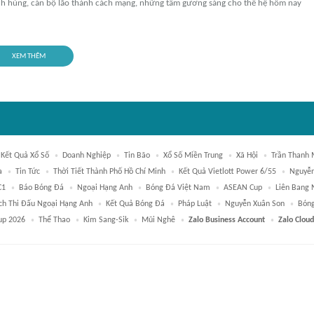
h hùng, cán bộ lão thành cách mạng, những tấm gương sáng cho thế hệ hôm nay
XEM THÊM
Kết Quả Xổ Số
Doanh Nghiệp
Tin Bão
Xổ Số Miền Trung
Xã Hội
Trần Thanh
a
Tin Tức
Thời Tiết Thành Phố Hồ Chí Minh
Kết Quả Vietlott Power 6/55
Nguyễn
C1
Báo Bóng Đá
Ngoại Hạng Anh
Bóng Đá Việt Nam
ASEAN Cup
Liên Bang 
ịch Thi Đấu Ngoại Hạng Anh
Kết Quả Bóng Đá
Pháp Luật
Nguyễn Xuân Son
Bón
up 2026
Thể Thao
Kim Sang-Sik
Mũi Nghê
Zalo Business Account
Zalo Cloud