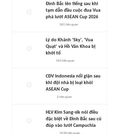
Đình Bắc lên tiếng sau khi
tạm dẫn đầu cuộc đua Vua
phá lưới ASEAN Cup 2026
581
liên quan
Lý do Khánh 'Sky', 'Vua
Quạt' và Hồ Văn Khoa bị
khởi tố
104
liên quan
CĐV Indonesia nổi giận sau
khi đội nhà bị loại khỏi
ASEAN Cup
2
liên quan
HLV Kim Sang-sik nói điều
đặc biệt về Đình Bắc sau cú
đúp vào lưới Campuchia
3538
liên quan