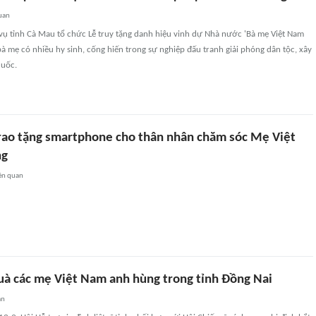
uan
vụ tỉnh Cà Mau tổ chức Lễ truy tặng danh hiệu vinh dự Nhà nước 'Bà mẹ Việt Nam
à mẹ có nhiều hy sinh, cống hiến trong sự nghiệp đấu tranh giải phóng dân tộc, xây
quốc.
rao tặng smartphone cho thân nhân chăm sóc Mẹ Việt
ng
ên quan
uà các mẹ Việt Nam anh hùng trong tỉnh Đồng Nai
an