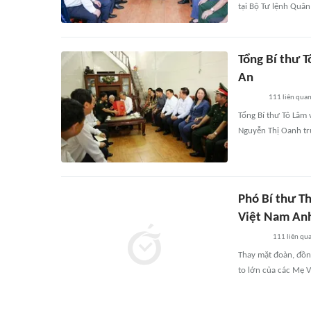
tại Bộ Tư lệnh Quân
Tổng Bí thư 
An
111
liên qua
Tổng Bí thư Tô Lâm
Nguyễn Thị Oanh trú 
Phó Bí thư T
Việt Nam An
111
liên qu
Thay mặt đoàn, đồng
to lớn của các Mẹ 