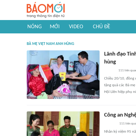
NÓNG
MỚI
VIDEO
CHỦ ĐỀ
BÀ MẸ VIỆT NAM ANH HÙNG
Lãnh đạo Tỉn
hùng
111
liên qua
Chiều 20/10, đồng 
tặng quà các Bà mẹ
Hội Liên hiệp phụ 
Công an Nghệ
111
liên qu
Nhân kỷ niệm 95 nă