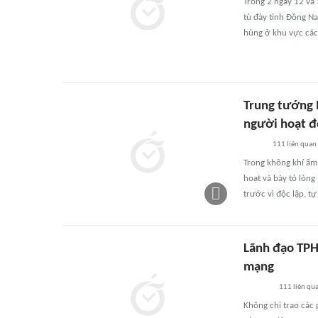
Trong 2 ngày 12 và 1
tù đày tỉnh Đồng N
hùng ở khu vực các
Trung tướng 
người hoạt 
111
liên quan
Trong không khí ấm 
hoạt và bày tỏ lòng
trước vì độc lập, tự
Lãnh đạo TPH
mạng
111
liên qu
Không chỉ trao các 