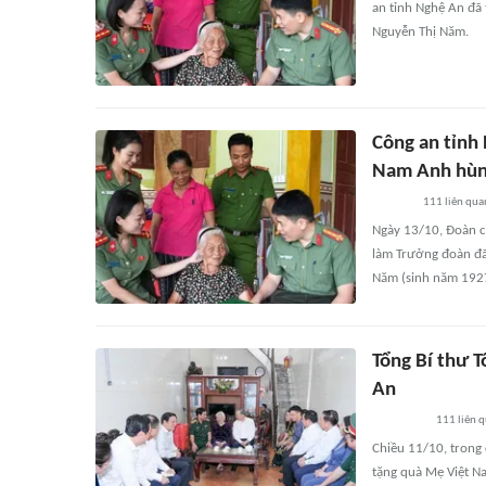
an tỉnh Nghệ An đã
Nguyễn Thị Năm.
Công an tỉnh
Nam Anh hù
111
liên qua
Ngày 13/10, Đoàn c
làm Trưởng đoàn đã
Năm (sinh năm 1927)
Tổng Bí thư 
An
111
liên 
Chiều 11/10, trong 
tặng quà Mẹ Việt N