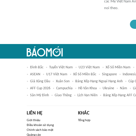
các Mẹ Việt Nam An
noi theo.
Đình Bắc
Tuyển Việt Nam
U23 Việt Nam
Xổ Số Miền Nam
ASEAN
U17 Việt Nam
Xổ Số Miền Bắc
Singapore
Indonesi
Giá Xăng Dầu
Xuân Son
Bảng Xếp Hạng Ngoại Hạng Anh
Cúp 
AFF Cup 2026
Campuchia
Hồ Văn Khoa
Ukraine
Năm
L
Sân Mỹ Đình
Giao Thông
Lịch Vạn Niên
Bảng Xếp Hạng AFF C
LIÊN HỆ
KHÁC
Giới thiệu
Tổng hợp
Điều khoản sử dụng
Chính sách bảo mật
Quảng cáo