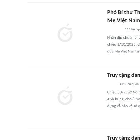
Phó Bí thư T
Mẹ Việt Nam
111
liên q
Nhân dịp chuẩn bị t
chiều 1/10/2025, đ
quà Mẹ Việt Nam an
Truy tặng da
111
liên quan
Chiều 30/9, Sở Nội 
Anh hùng' cho 8 mẹ 
dựng và bảo vệ Tổ 
Truy tặng da