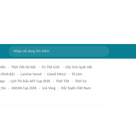
 Mẫn
Thời Tiết Hà Nội
Tin Thế Giới
Chủ Tịch Quốc Hội
 Đình Bắc
Lamine Yamal
Lionel Messi
Tô Lâm
Nga
Lịch Thi Đấu AFF Cup 2026
Thời Tiết
Thời Sự
g Đá
ASEAN Cup 2026
Giá Vàng
Đội Tuyển Việt Nam