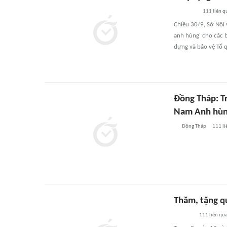
111
liên q
Chiều 30/9, Sở Nội 
anh hùng' cho các b
dựng và bảo vệ Tổ 
Đồng Tháp: T
Nam Anh hù
Đồng Tháp
111
li
Thăm, tặng q
111
liên qu