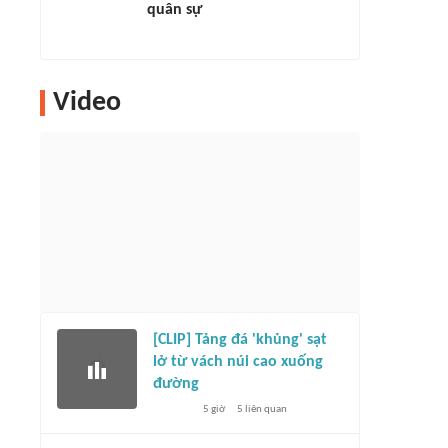
quân sự
Video
[CLIP] Tảng đá 'khủng' sạt
lở từ vách núi cao xuống
đường
5 giờ
5
liên quan