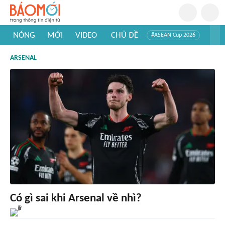
NÓNG
MỚI
VIDEO
CHỦ ĐỀ
#ASEAN Cup 2026
#Trí tuệ nhân tạo
#Mỹ - Iran
#Khám phá Việt Nam
ARSENAL
#Khám phá thế giới
Có gì sai khi Arsenal về nhì?