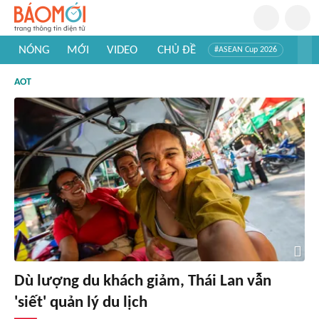
NÓNG
MỚI
VIDEO
CHỦ ĐỀ
#ASEAN Cup 2026
#Trí tuệ nhân tạo
#Mỹ - Iran
#Khám phá Việt Nam
AOT
#Khám phá thế giới
Dù lượng du khách giảm, Thái Lan vẫn
'siết' quản lý du lịch