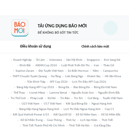
TẢI ỨNG DỤNG BÁO MỚI
ĐỂ KHÔNG BỎ SÓT TIN TỨC
Điều khoản sử dụng
Chính sách bảo mật
Doanh Nghiệp
Tô Lâm
Indonesia
Sân Mỹ Đình
Singapore
Kim Sang-Sik
Đình Bắc
ASEAN Cup 2026
Luật Phát Triển Đô Thị
Iran
Tháo Gỡ
Sophon Zaram
Đội Tuyển Việt Nam
Eo Biển Hormuz
Năm
Campuchia
THPT Chuyên Tuyên Quang
Hạ Tầng
Liên Bang Nga
Khánh Sky
Hồ Văn Khoa
Trần Đình Tiệp
AFF Cup 2026
Lịch Thi Đấu AFF Cup 2026
Bảng Xếp Hạng AFF Cup 2026
Bóng Đá
Báo Bóng Đá
Bóng Đá Việt Nam
Thể Thao
Lionel Messi
Lamine Yamal
Nguyễn Xuân Son
Nguyễn Đình Bắc
Tin Thế Giới
Pháp Luật
Xã Hội
Tin Bão
Tin Tức
Giá Vàng
Tuyển Việt Nam
U23 Việt Nam
U17 Việt Nam
Kết Quả Bóng Đá
Ngoại Hạng Anh
Bảng Xếp Hạng Ngoại Hạng Anh
Lịch Thi Đấu Ngoại Hạng Anh
Cúp C1
Kết Quả Vietlott Power 6/55
Kết Quả Xổ Số
Xổ Số Miền Nam
Xổ Số Miền Bắc
Xổ Số Miền Trung
Giao Thông
Thời Sự
Lịch Vạn Niên
Thời Tiết
Thời Tiết Thành Phố Hồ Chí Minh
Thời Tiết Hà Nội
Giá Xăng Dầu