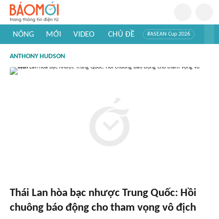
NÓNG
MỚI
VIDEO
CHỦ ĐỀ
#ASEAN Cup 2026
#Trí tuệ nhân tạo
#Mỹ - Iran
#Khám phá Việt Nam
ANTHONY HUDSON
#Khám phá thế giới
Thái Lan hòa bạc nhược Trung Quốc: Hồi
chuông báo động cho tham vọng vô địch