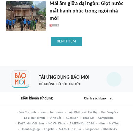
Mái ấm giữa đại ngàn: Giọt nước
mắt hạnh phúc trong ngôi nhà
mới
XEM THÊM
TẢI ỨNG DỤNG BÁO MỚI
ĐỂ KHÔNG BỎ SÓT TIN TỨC
Điều khoản sử dụng
Chính sách bảo mật
Sân Mỹ Đình
Iran
Indonesia
Luật Phát Triển Đô Thị
Kim Sang-Sik
Eo Biển Hormuz
Đình Bắc
Xuân Son
Tháo Gỡ
Campuchia
Đội Tuyển Việt Nam
Hồ Văn Khoa
A ASEAN Cup 2026
Năm
Hạ Tầng
Doanh Nghiệp
Logistic
ASEAN Cup 2026
Singapore
Khánh Sky