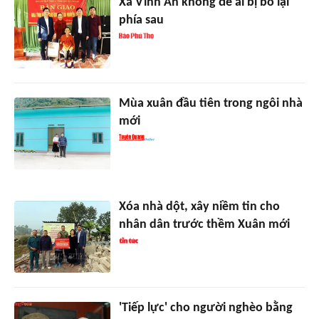
Xã Vĩnh An không để ai bị bỏ lại
phía sau
Mùa xuân đầu tiên trong ngôi nhà
mới
Xóa nhà dột, xây niềm tin cho
nhân dân trước thềm Xuân mới
'Tiếp lực' cho người nghèo bằng