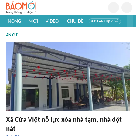
NÓNG
MỚI
VIDEO
CHỦ ĐỀ
#ASEAN Cup 2026
#Trí tuệ nhân tạo
#Mỹ - Iran
#Khám phá Việt Nam
AN CƯ
#Khám phá thế giới
Xã Cửa Việt nỗ lực xóa nhà tạm, nhà dột
nát