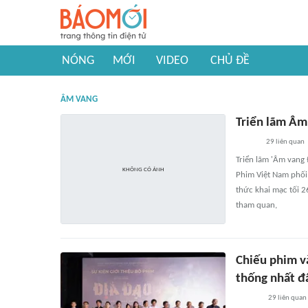
NÓNG
MỚI
VIDEO
CHỦ ĐỀ
ÂM VANG
Triển lãm Âm
29
liên quan
Triển lãm 'Âm vang 
Phim Việt Nam phối
thức khai mạc tối 2
tham quan,
Chiếu phim v
thống nhất đ
29
liên quan