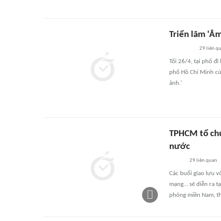
Triển lãm 'Â
29
liên q
Tối 26/4, tại phố đ
phố Hồ Chí Minh cù
ảnh.'
TPHCM tổ chứ
nước
29
liên quan
Các buổi giao lưu 
mạng… sẽ diễn ra t
phóng miền Nam, th