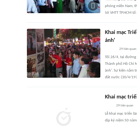
phóng miền Nam, th
Sở VHTT TP.HCM tổ 
Khai mạc Tri
ảnh'
29
liên quan
Tối 26/4, tại đườn
Thành phố Hồ Chí M
ảnh'. Sự kiện nằm 
đất nước (30/4/197
Khai mạc tri
29
liên quan
Lễ khai mạc triển 
dịp kỷ niệm 50 năm 