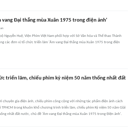
m vang Đại thắng mùa Xuân 1975 trong điện ảnh'
uan
i bộ Nguyễn Huệ, Viện Phim Việt Nam phối hợp với Sở Văn hóa và Thể thao Thành
ng các đơn vị tổ chức triển lãm 'Âm vang Đại thắng mùa Xuân 1975 trong điện
c triển lãm, chiếu phim kỷ niệm 50 năm thống nhất đất
với chuyên gia điện ảnh, chiếu phim công cộng với những tác phẩm điện ảnh cách
ại TPHCM trong khuôn khổ chương trình triển lãm, chiếu phim Kỷ niệm 50 năm Giải
ống nhất đất nước, chủ đề 'Âm vang Đại thắng mùa Xuân 1975 trong Điện ảnh'.