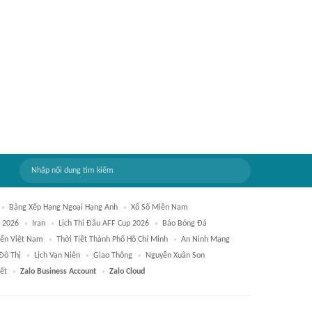
Bảng Xếp Hạng Ngoại Hạng Anh
Xổ Số Miền Nam
 2026
Iran
Lịch Thi Đấu AFF Cup 2026
Báo Bóng Đá
yển Việt Nam
Thời Tiết Thành Phố Hồ Chí Minh
An Ninh Mạng
 Đô Thị
Lịch Vạn Niên
Giao Thông
Nguyễn Xuân Son
iết
Zalo Business Account
Zalo Cloud