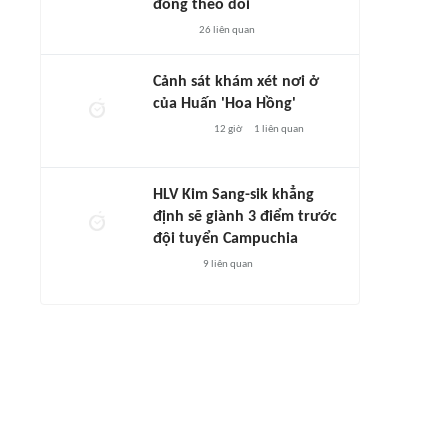
đông theo dõi
26
liên quan
Cảnh sát khám xét nơi ở
của Huấn 'Hoa Hồng'
12 giờ
1
liên quan
HLV Kim Sang-sik khẳng
định sẽ giành 3 điểm trước
đội tuyển Campuchia
9
liên quan