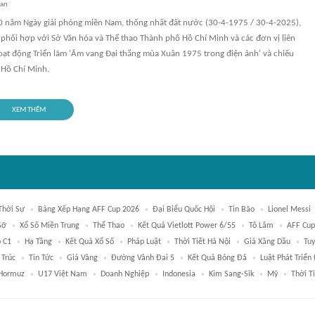
uan
0 năm Ngày giải phóng miền Nam, thống nhất đất nước (30-4-1975 / 30-4-2025),
phối hợp với Sở Văn hóa và Thể thao Thành phố Hồ Chí Minh và các đơn vị liên
oạt động Triển lãm 'Âm vang Đại thắng mùa Xuân 1975 trong điện ảnh' và chiếu
 Hồ Chí Minh.
XEM THÊM
Thời Sự
Bảng Xếp Hạng AFF Cup 2026
Đại Biểu Quốc Hội
Tin Bão
Lionel Messi
Gỡ
Xổ Số Miền Trung
Thể Thao
Kết Quả Vietlott Power 6/55
Tô Lâm
AFF Cup
 C1
Hạ Tầng
Kết Quả Xổ Số
Pháp Luật
Thời Tiết Hà Nội
Giá Xăng Dầu
Tu
 Trúc
Tin Tức
Giá Vàng
Đường Vành Đai 5
Kết Quả Bóng Đá
Luật Phát Triển
 Hormuz
U17 Việt Nam
Doanh Nghiệp
Indonesia
Kim Sang-Sik
Mỹ
Thời T