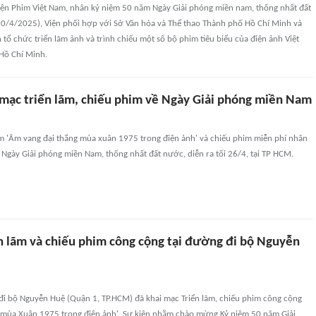
Viện Phim Việt Nam, nhân kỷ niệm 50 năm Ngày Giải phóng miền nam, thống nhất đất
/4/2025), Viện phối hợp với Sở Văn hóa và Thể thao Thành phố Hồ Chí Minh và
n tổ chức triển lãm ảnh và trình chiếu một số bộ phim tiêu biểu của điện ảnh Việt
Hồ Chí Minh.
mạc triển lãm, chiếu phim về Ngày Giải phóng miền Nam
ãm 'Âm vang đại thắng mùa xuân 1975 trong điện ảnh' và chiếu phim miễn phí nhân
Ngày Giải phóng miền Nam, thống nhất đất nước, diễn ra tối 26/4, tại TP HCM.
n lãm và chiếu phim công cộng tại đường đi bộ Nguyễn
 đi bộ Nguyễn Huệ (Quận 1, TP.HCM) đã khai mạc Triển lãm, chiếu phim công cộng
 mùa Xuân 1975 trong điện ảnh'. Sự kiện nhằm chào mừng Kỷ niệm 50 năm Giải