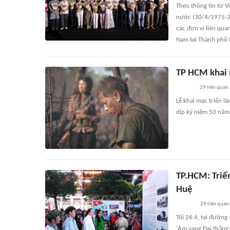
Theo thông tin từ 
nước (30/4/1975-30
các đơn vị liên qua
Nam tại Thành phố 
TP HCM khai 
29
liên quan
Lễ khai mạc triển l
dịp kỷ niệm 50 năm 
TP.HCM: Triể
Huệ
29
liên quan
Tối 26.4, tại đường
'Âm vang Đại thắng