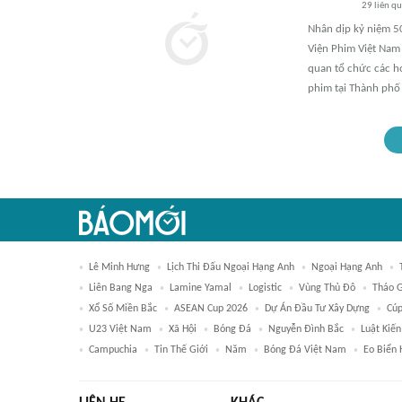
29
liên q
Nhân dịp kỷ niệm 5
Viện Phim Việt Nam 
quan tổ chức các h
phim tại Thành phố
Lê Minh Hưng
Lịch Thi Đấu Ngoại Hạng Anh
Ngoại Hạng Anh
Liên Bang Nga
Lamine Yamal
Logistic
Vùng Thủ Đô
Tháo 
Xổ Số Miền Bắc
ASEAN Cup 2026
Dự Án Đầu Tư Xây Dựng
Cúp
U23 Việt Nam
Xã Hội
Bóng Đá
Nguyễn Đình Bắc
Luật Kiến
Campuchia
Tin Thế Giới
Năm
Bóng Đá Việt Nam
Eo Biển