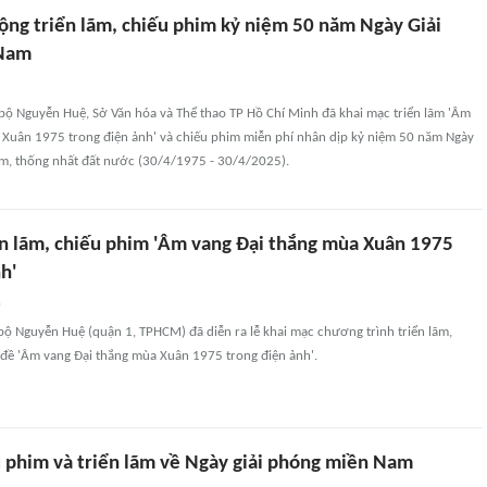
ộng triển lãm, chiếu phim kỷ niệm 50 năm Ngày Giải
 Nam
i bộ Nguyễn Huệ, Sở Văn hóa và Thể thao TP Hồ Chí Minh đã khai mạc triển lãm 'Âm
 Xuân 1975 trong điện ảnh' và chiếu phim miễn phí nhân dịp kỷ niệm 50 năm Ngày
m, thống nhất đất nước (30/4/1975 - 30/4/2025).
ển lãm, chiếu phim 'Âm vang Đại thắng mùa Xuân 1975
h'
n
i bộ Nguyễn Huệ (quận 1, TPHCM) đã diễn ra lễ khai mạc chương trình triển lãm,
 đề 'Âm vang Đại thắng mùa Xuân 1975 trong điện ảnh'.
u phim và triển lãm về Ngày giải phóng miền Nam