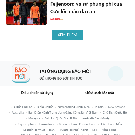
Feijenoord và sự phung phí của
Cơn lốc màu da cam
XEM THÊM
TẢI ỨNG DỤNG BÁO MỚI
ĐỂ KHÔNG BỎ SÓT TIN TỨC
Điều khoản sử dụng
Chính sách bảo mật
Quốc Hội Lào
Điểm Chuẩn
New Zealand Cindy Kiro
Tô Lâm
New Zealand
Australia
Ban Chấp Hành Trung Ương Đảng Cộng Sản Việt Nam
Chủ Tịch Quốc Hội
Malaysia
Đại Học Quốc Gia Hà Nội
Australia Sam Mostyn
Xaysomphone Phomvihane
Saysomphone Phomvihane
Trần Thanh Mẫn
Eo Biển Hormuz
Iran
Trung Học Phổ Thông
Lào
Nắng Nóng