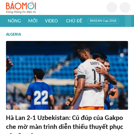
NÓNG
MỚI
VIDEO
CHỦ ĐỀ
#ASEAN Cup 2026
#Trí tuệ nhân tạo
#Mỹ - Iran
#Khám phá Việt Nam
ALGERIA
#Khám phá thế giới
Hà Lan 2-1 Uzbekistan: Cú đúp của Gakpo
che mờ màn trình diễn thiếu thuyết phục