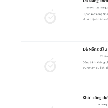
Đà Nẵng khởi
Bnews
25
liên qu
Dự án mở rộng Nhà 
lên 6 triệu khách/n
Đà Nẵng đầu 
25
liên
Công trình không ch
trung tâm du lịch, 
Khởi công dự
25
liên q