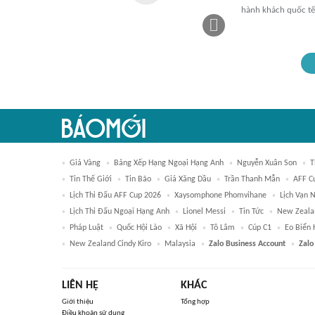
hành khách quốc tế
Giá Vàng
Bảng Xếp Hạng Ngoại Hạng Anh
Nguyễn Xuân Son
T
Tin Thế Giới
Tin Bão
Giá Xăng Dầu
Trần Thanh Mẫn
AFF C
Lịch Thi Đấu AFF Cup 2026
Xaysomphone Phomvihane
Lịch Vạn 
Lịch Thi Đấu Ngoại Hạng Anh
Lionel Messi
Tin Tức
New Zeala
Pháp Luật
Quốc Hội Lào
Xã Hội
Tô Lâm
Cúp C1
Eo Biển
New Zealand Cindy Kiro
Malaysia
Zalo Business Account
Zalo
LIÊN HỆ
KHÁC
Giới thiệu
Tổng hợp
Điều khoản sử dụng