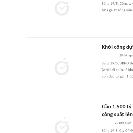
Sáng 19/5, Công ty
Nhà ga T2 tổng vốn 
Khởi công dự
25
liên q
Sáng 19/5, UBND th
(AHT) tổ chức lễ k
vốn đầu tư gần 1.50
Gần 1.500 tỷ
công suất lê
25
liên quan
Sáng 19-5, Cty CP 