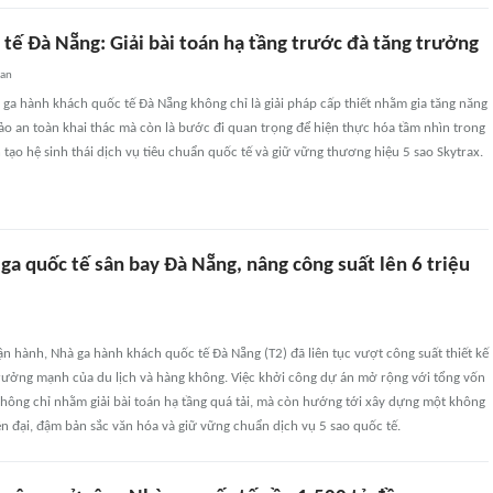
tế Đà Nẵng: Giải bài toán hạ tầng trước đà tăng trưởng
uan
ga hành khách quốc tế Đà Nẵng không chỉ là giải pháp cấp thiết nhằm gia tăng năng
ảo an toàn khai thác mà còn là bước đi quan trọng để hiện thực hóa tầm nhìn trong
n tạo hệ sinh thái dịch vụ tiêu chuẩn quốc tế và giữ vững thương hiệu 5 sao Skytrax.
a quốc tế sân bay Đà Nẵng, nâng công suất lên 6 triệu
ận hành, Nhà ga hành khách quốc tế Đà Nẵng (T2) đã liên tục vượt công suất thiết kế
trưởng mạnh của du lịch và hàng không. Việc khởi công dự án mở rộng với tổng vốn
hông chỉ nhằm giải bài toán hạ tầng quá tải, mà còn hướng tới xây dựng một không
n đại, đậm bản sắc văn hóa và giữ vững chuẩn dịch vụ 5 sao quốc tế.