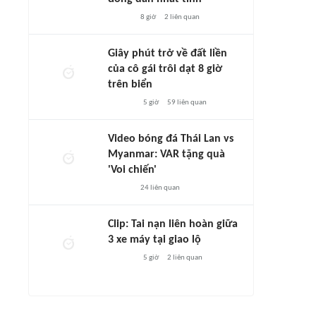
8 giờ
2
liên quan
Giây phút trở về đất liền
của cô gái trôi dạt 8 giờ
trên biển
5 giờ
59
liên quan
Video bóng đá Thái Lan vs
Myanmar: VAR tặng quà
'Voi chiến'
24
liên quan
Clip: Tai nạn liên hoàn giữa
3 xe máy tại giao lộ
5 giờ
2
liên quan