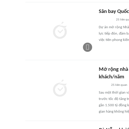
Sân bay Quốc 
25
liên q
Dự án mở rộng Nhà 
lực tiếp đón, đảm b
việc tiên phong kiế
Mở rộng nhà g
khách/năm
25
liên quan
Sau một thời gian v
trước tốc độ tăng 
gần 1.500 tỷ đồng k
gian hàng không hiệ