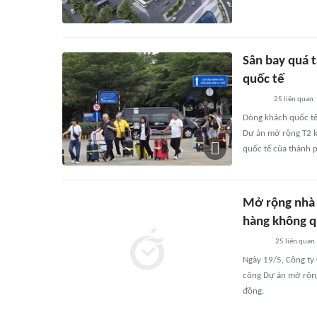
Sân bay quá t
quốc tế
25
liên quan
Dòng khách quốc tế
Dự án mở rộng T2 kh
quốc tế của thành 
Mở rộng nhà 
hàng không q
25
liên quan
Ngày 19/5, Công ty
công Dự án mở rộng
đồng.