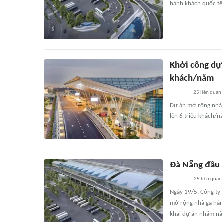
hành khách quốc tế
Khởi công dự
khách/năm
25
liên quan
Dự án mở rộng nhà 
lên 6 triệu khách/n
Đà Nẵng đầu 
25
liên quan
Ngày 19/5, Công ty 
mở rộng nhà ga hành
khai dự án nhằm nâ