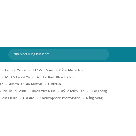
Lamine Yamal
U17 Việt Nam
Xổ Số Miền Nam
ASEAN Cup 2026
Đại Học Bách Khoa Hà Nội
ào
Australia Sam Mostyn
Australia
h Phố Hồ Chí Minh
Tuyển Việt Nam
Xổ Số Miền Bắc
Giao Thông
Điểm Chuẩn
Ukraine
Saysomphone Phomvihane
Nắng Nóng