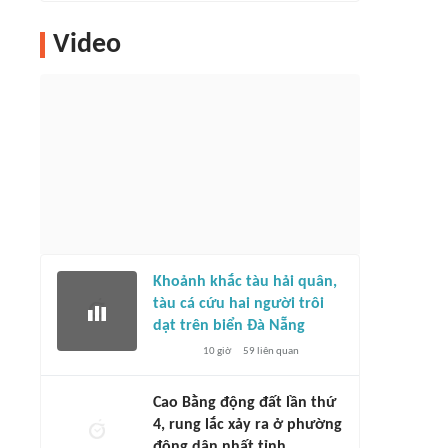
Video
Khoảnh khắc tàu hải quân,
tàu cá cứu hai người trôi
dạt trên biển Đà Nẵng
10 giờ
59
liên quan
Cao Bằng động đất lần thứ
4, rung lắc xảy ra ở phường
đông dân nhất tỉnh