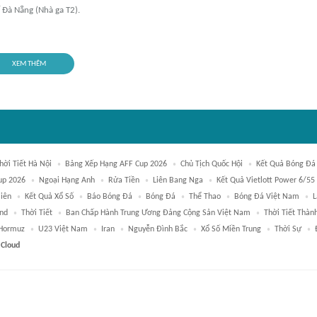
 Đà Nẵng (Nhà ga T2).
XEM THÊM
hời Tiết Hà Nội
Bảng Xếp Hạng AFF Cup 2026
Chủ Tịch Quốc Hội
Kết Quả Bóng Đá
up 2026
Ngoại Hạng Anh
Rửa Tiền
Liên Bang Nga
Kết Quả Vietlott Power 6/55
Niên
Kết Quả Xổ Số
Báo Bóng Đá
Bóng Đá
Thể Thao
Bóng Đá Việt Nam
L
nd
Thời Tiết
Ban Chấp Hành Trung Ương Đảng Cộng Sản Việt Nam
Thời Tiết Thàn
 Hormuz
U23 Việt Nam
Iran
Nguyễn Đình Bắc
Xổ Số Miền Trung
Thời Sự
 Cloud