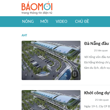
NÓNG
MỚI
VIDEO
CHỦ ĐỀ
AHT
Đà Nẵng đầu 
25
liên quan
Với tổng vốn đầu tư
Đà Nẵng không chỉ g
tâm du lịch, dịch v
Khởi công dự 
25
liên quan
Ngày 19-5, Cty CP 