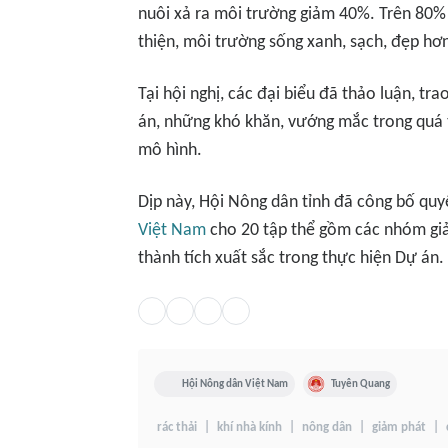
nuôi xả ra môi trường giảm 40%. Trên 80%
thiện, môi trường sống xanh, sạch, đẹp hơ
Tại hội nghị, các đại biểu đã thảo luận, tra
án, những khó khăn, vướng mắc trong quá t
mô hình.
Dịp này, Hội Nông dân tỉnh đã công bố qu
Việt Nam
cho 20 tập thể gồm các nhóm giả
thành tích xuất sắc trong thực hiện Dự án.
Hội Nông dân Việt Nam
Tuyên Quang
rác thải
khí nhà kính
nông dân
giảm phát