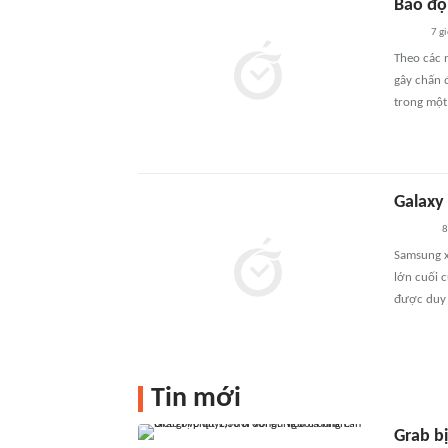
Báo độ
7 g
Theo các 
gây chấn đ
trong một 
Galaxy
8
Samsung x
lớn cuối c
được duy 
Tin mới
Grab bị