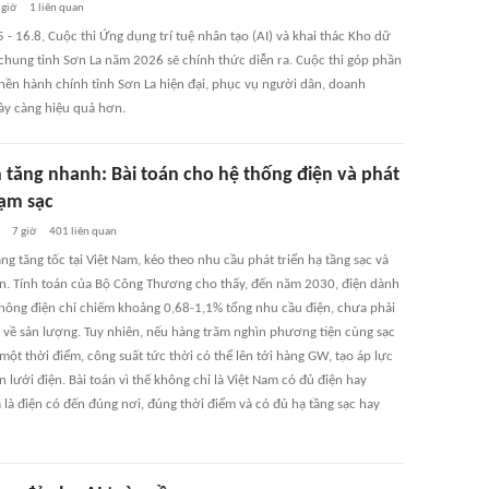
 giờ
1
liên quan
 - 16.8, Cuộc thi Ứng dụng trí tuệ nhân tạo (AI) và khai thác Kho dữ
 chung tỉnh Sơn La năm 2026 sẽ chính thức diễn ra. Cuộc thi góp phần
nền hành chính tỉnh Sơn La hiện đại, phục vụ người dân, doanh
ày càng hiệu quả hơn.
n tăng nhanh: Bài toán cho hệ thống điện và phát
rạm sạc
7 giờ
401
liên quan
ng tăng tốc tại Việt Nam, kéo theo nhu cầu phát triển hạ tầng sạc và
n. Tính toán của Bộ Công Thương cho thấy, đến năm 2030, điện dành
thông điện chỉ chiếm khoảng 0,68-1,1% tổng nhu cầu điện, chưa phải
n về sản lượng. Tuy nhiên, nếu hàng trăm nghìn phương tiện cùng sạc
một thời điểm, công suất tức thời có thể lên tới hàng GW, tạo áp lực
n lưới điện. Bài toán vì thế không chỉ là Việt Nam có đủ điện hay
 là điện có đến đúng nơi, đúng thời điểm và có đủ hạ tầng sạc hay