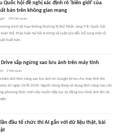
u Quốc hội đề nghị xác định rõ 'biên giới' của
uất bản trên không gian mạng
 giờ
194
liên quan
chương trình Kỳ họp không thường lệ thứ Nhất, sáng 9.8, Quốc hội
toàn thể, thảo luận tại hội trường về Luật sửa đổi, bổ sung một số
uật Xuất bản.
 Drive sắp ngừng sao lưu ảnh trên máy tính
giờ
2
liên quan
 chấm dứt tính năng sao lưu ảnh từ Google Drive cho máy tính lên
otos từ ngày 10/8/2026. Người dùng đang sử dụng tính năng này cần
ng phương thức mới nếu muốn tiếp tục tự động lưu hình ảnh lên tài
gle.
lần đầu tổ chức thi AI gắn với dữ liệu thật, bài
hật