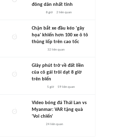
đông dân nhất tỉnh
8 giờ
2
liên quan
Chặn bắt xe đầu kéo 'gây
họa' khiến hơn 100 xe ô tô
thủng lốp trên cao tốc
32
liên quan
Giây phút trở về đất liền
của cô gái trôi dạt 8 giờ
trên biển
5 giờ
59
liên quan
Video bóng đá Thái Lan vs
Myanmar: VAR tặng quà
'Voi chiến'
24
liên quan