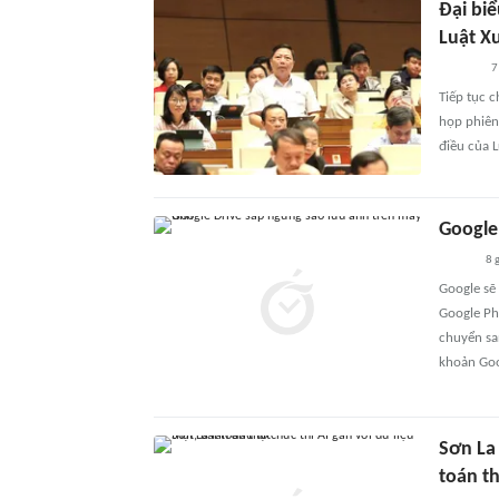
Đại biể
Luật X
7
Tiếp tục 
họp phiên 
điều của L
Google
8 
Google sẽ
Google Ph
chuyển sa
khoản Goo
Sơn La 
toán t