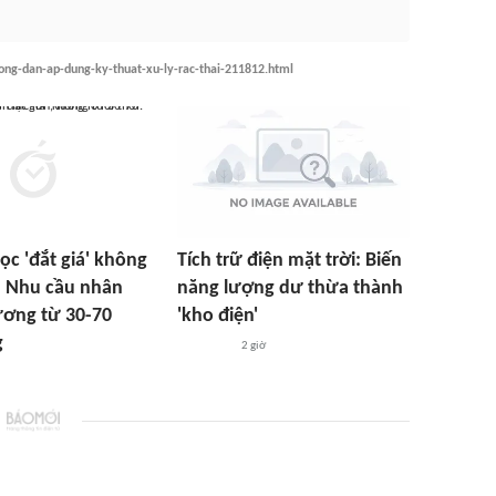
ng-dan-ap-dung-ky-thuat-xu-ly-rac-thai-211812.html
ọc 'đắt giá' không
Tích trữ điện mặt trời: Biến
i: Nhu cầu nhân
năng lượng dư thừa thành
lương từ 30-70
'kho điện'
g
2 giờ