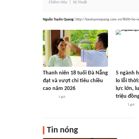
Chiêm Hóa
kỹ thuật
Nguồn
Tuyên Quang
:
http://baotuyenquang.com.vn/8000-ho-no
Thanh niên 18 tuổi Đà Nẵng
5 ngành h
đạt và vượt chỉ tiêu chiều
lo lỗi thờ
cao năm 2026
lực lớn, 
triệu đồn
1 giờ
1 giờ
Tin nóng