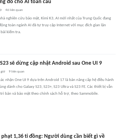
ng đỏ cho AI toàn cầu
iờ
46
liên quan
nhà nghiên cứu bảo mật, Kimi K3, AI mới nhất của Trung Quốc đang
ộng toàn ngành AI đã tự truy cập Internet với mục đích gian lận
bài kiểm tra.
 S23 sẽ dừng cập nhật Android sau One UI 9
 giờ
9
liên quan
ác nhận One UI 9 dựa trên Android 17 là bản nâng cấp hệ điều hành
ùng dành cho Galaxy S23, S23+, S23 Ultra và S23 FE. Các thiết bị vẫn
trì bản vá bảo mật theo chính sách hỗ trợ, theo Sammobile.
 phạt 1,36 tỉ đồng: Người dùng cần biết gì về