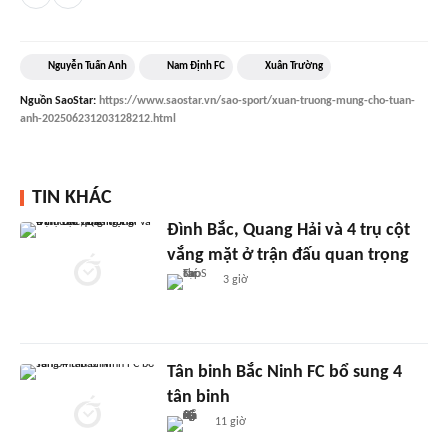
Nguyễn Tuấn Anh
Nam Định FC
Xuân Trường
Nguồn
SaoStar
:
https://www.saostar.vn/sao-sport/xuan-truong-mung-cho-tuan-
anh-202506231203128212.html
TIN KHÁC
Đình Bắc, Quang Hải và 4 trụ cột
vắng mặt ở trận đấu quan trọng
3 giờ
Tân binh Bắc Ninh FC bổ sung 4
tân binh
11 giờ