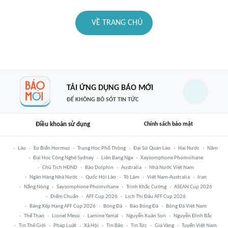
VỀ TRANG CHỦ
TẢI ỨNG DỤNG BÁO MỚI
ĐỂ KHÔNG BỎ SÓT TIN TỨC
Điều khoản sử dụng
Chính sách bảo mật
Lào
Eo Biển Hormuz
Trung Học Phổ Thông
Đại Sứ Quán Lào
Hai Nước
Năm
Đại Học Công Nghệ Sydney
Liên Bang Nga
Xaysomphone Phomvihane
Chủ Tịch HĐND
Bão Dolphin
Australia
Nhà Nước Việt Nam
Ngân Hàng Nhà Nước
Quốc Hội Lào
Tô Lâm
Việt Nam-Australia
Iran
Nắng Nóng
Saysomphone Phomvihane
Trịnh Khắc Cường
ASEAN Cup 2026
Điểm Chuẩn
AFF Cup 2026
Lịch Thi Đấu AFF Cup 2026
Bảng Xếp Hạng AFF Cup 2026
Bóng Đá
Báo Bóng Đá
Bóng Đá Việt Nam
Thể Thao
Lionel Messi
Lamine Yamal
Nguyễn Xuân Son
Nguyễn Đình Bắc
Tin Thế Giới
Pháp Luật
Xã Hội
Tin Bão
Tin Tức
Giá Vàng
Tuyển Việt Nam