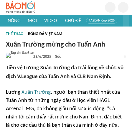
NÓNG
MỚI
VIDEO
CHỦ ĐỀ
#ASEAN Cup 2026
#Tuyển sinh đại học 2026
#Trí tuệ nhân tạo
#Mỹ - Iran
THỂ THAO
BÓNG ĐÁ VIỆT NAM
#Khám phá Việt Nam
#Khám phá thế giới
Xuân Trường mừng cho Tuấn Anh
23/6/2025
Gốc
Tiền vệ Lương Xuân Trường đã trải lòng về chức vô
địch V.League của Tuấn Anh và CLB Nam Định.
Lương
Xuân Trường
, người bạn thân thiết nhất của
Tuấn Anh từ những ngày đầu ở Học viện HAGL
Arsenal JMG, đã không giấu nổi sự xúc động: “Cá
nhân tôi cảm thấy rất mừng cho Nam Định, đặc biệt
là cho các cầu thủ là bạn thân của mình ở đây nữa.