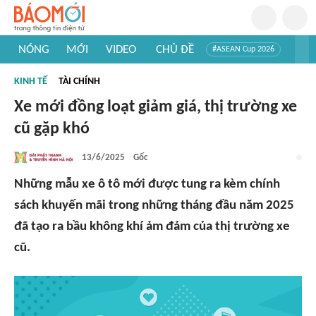
NÓNG
MỚI
VIDEO
CHỦ ĐỀ
#ASEAN Cup 2026
#Tuyển sinh đại học 2026
#Trí tuệ nhân tạo
#Mỹ - Iran
KINH TẾ
TÀI CHÍNH
#Khám phá Việt Nam
#Khám phá thế giới
Xe mới đồng loạt giảm giá, thị trường xe
cũ gặp khó
13/6/2025
Gốc
Những mẫu xe ô tô mới được tung ra kèm chính
sách khuyến mãi trong những tháng đầu năm 2025
đã tạo ra bầu không khí ảm đảm của thị trường xe
cũ.