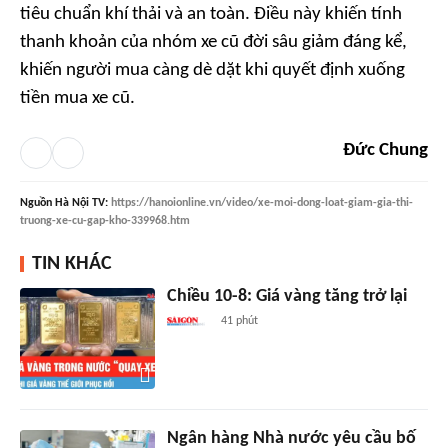
tiêu chuẩn khí thải và an toàn. Điều này khiến tính
thanh khoản của nhóm xe cũ đời sâu giảm đáng kể,
khiến người mua càng dè dặt khi quyết định xuống
tiền mua xe cũ.
Đức Chung
Nguồn
Hà Nội TV
:
https://hanoionline.vn/video/xe-moi-dong-loat-giam-gia-thi-
truong-xe-cu-gap-kho-339968.htm
TIN KHÁC
Chiều 10-8: Giá vàng tăng trở lại
41 phút
Ngân hàng Nhà nước yêu cầu bố