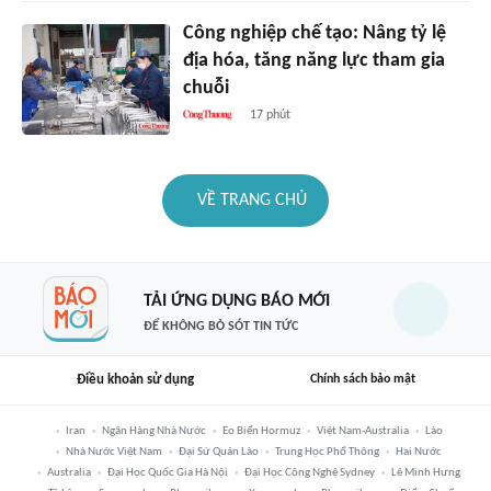
Công nghiệp chế tạo: Nâng tỷ lệ
địa hóa, tăng năng lực tham gia
chuỗi
17 phút
VỀ TRANG CHỦ
TẢI ỨNG DỤNG BÁO MỚI
ĐỂ KHÔNG BỎ SÓT TIN TỨC
Điều khoản sử dụng
Chính sách bảo mật
Iran
Ngân Hàng Nhà Nước
Eo Biển Hormuz
Việt Nam-Australia
Lào
Nhà Nước Việt Nam
Đại Sứ Quán Lào
Trung Học Phổ Thông
Hai Nước
Australia
Đại Học Quốc Gia Hà Nội
Đại Học Công Nghệ Sydney
Lê Minh Hưng