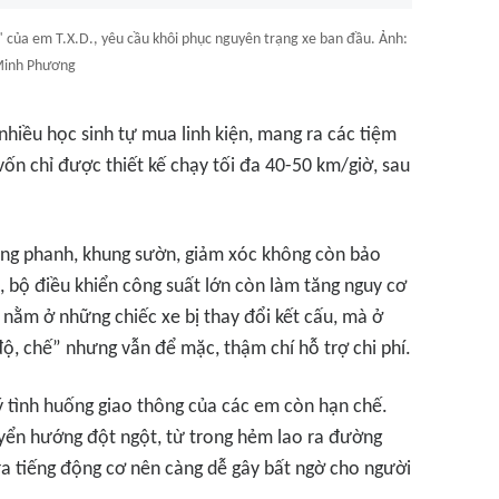
" của em T.X.D., yêu cầu khôi phục nguyên trạng xe ban đầu. Ảnh:
inh Phương
 nhiều học sinh tự mua linh kiện, mang ra các tiệm
vốn chỉ được thiết kế chạy tối đa 40-50 km/giờ, sau
hống phanh, khung sườn, giảm xóc không còn bảo
, bộ điều khiển công suất lớn còn làm tăng nguy cơ
 nằm ở những chiếc xe bị thay đổi kết cấu, mà ở
ộ, chế” nhưng vẫn để mặc, thậm chí hỗ trợ chi phí.
lý tình huống giao thông của các em còn hạn chế.
uyển hướng đột ngột, từ trong hẻm lao ra đường
ra tiếng động cơ nên càng dễ gây bất ngờ cho người