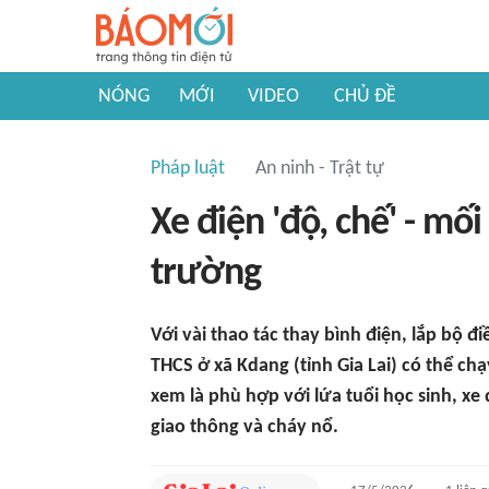
NÓNG
MỚI
VIDEO
CHỦ ĐỀ
Pháp luật
An ninh - Trật tự
Xe điện 'độ, chế' - m
trường
Với vài thao tác thay bình điện, lắp bộ đ
THCS ở xã Kdang (tỉnh Gia Lai) có thể 
xem là phù hợp với lứa tuổi học sinh, xe 
giao thông và cháy nổ.