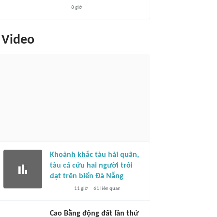
8 giờ
Video
Khoảnh khắc tàu hải quân,
tàu cá cứu hai người trôi
dạt trên biển Đà Nẵng
11 giờ
61
liên quan
Cao Bằng động đất lần thứ