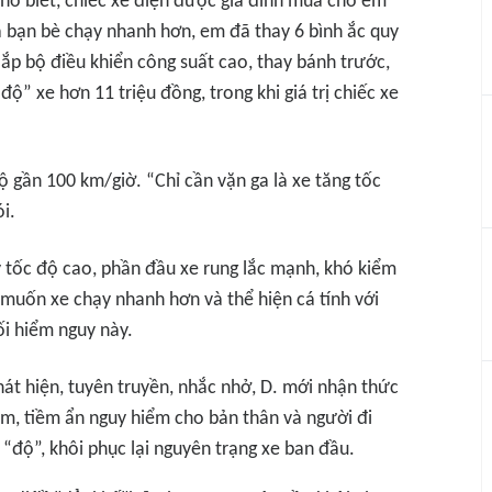
cho biết, chiếc xe điện được gia đình mua cho em
a bạn bè chạy nhanh hơn, em đã thay 6 bình ắc quy
lắp bộ điều khiển công suất cao, thay bánh trước,
ộ” xe hơn 11 triệu đồng, trong khi giá trị chiếc xe
độ gần 100 km/giờ. “Chỉ cần vặn ga là xe tăng tốc
i.
y tốc độ cao, phần đầu xe rung lắc mạnh, khó kiểm
ì muốn xe chạy nhanh hơn và thể hiện cá tính với
i hiểm nguy này.
át hiện, tuyên truyền, nhắc nhở, D. mới nhận thức
hạm, tiềm ẩn nguy hiểm cho bản thân và người đi
“độ”, khôi phục lại nguyên trạng xe ban đầu.