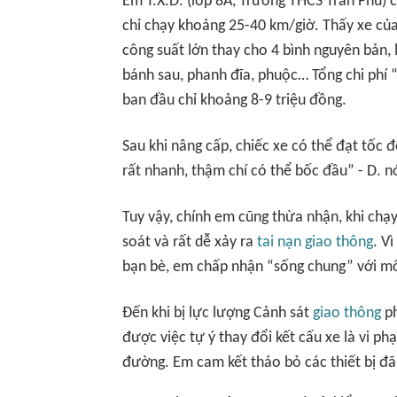
Em T.X.D. (lớp 8A, Trường THCS Trần Phú) 
chỉ chạy khoảng 25-40 km/giờ. Thấy xe củ
công suất lớn thay cho 4 bình nguyên bản, 
bánh sau, phanh đĩa, phuộc… Tổng chi phí “đ
ban đầu chỉ khoảng 8-9 triệu đồng.
Sau khi nâng cấp, chiếc xe có thể đạt tốc 
rất nhanh, thậm chí có thể bốc đầu” - D. nó
Tuy vậy, chính em cũng thừa nhận, khi chạ
soát và rất dễ xảy ra
tai nạn giao thông
. V
bạn bè, em chấp nhận “sống chung” với mố
Đến khi bị lực lượng Cảnh sát
giao thông
ph
được việc tự ý thay đổi kết cấu xe là vi p
đường. Em cam kết tháo bỏ các thiết bị đã 