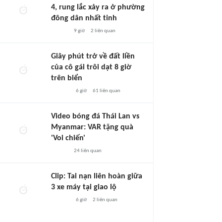
4, rung lắc xảy ra ở phường
đông dân nhất tỉnh
9 giờ
2
liên quan
Giây phút trở về đất liền
của cô gái trôi dạt 8 giờ
trên biển
6 giờ
61
liên quan
Video bóng đá Thái Lan vs
Myanmar: VAR tặng quà
'Voi chiến'
24
liên quan
Clip: Tai nạn liên hoàn giữa
3 xe máy tại giao lộ
6 giờ
2
liên quan