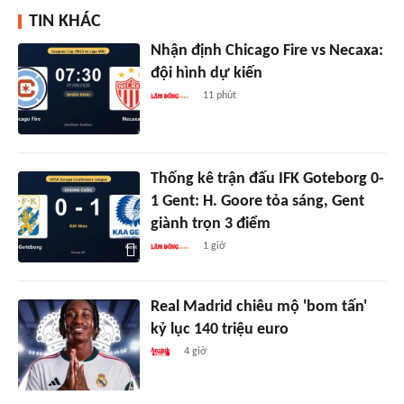
TIN KHÁC
Nhận định Chicago Fire vs Necaxa:
đội hình dự kiến
11 phút
Thống kê trận đấu IFK Goteborg 0-
1 Gent: H. Goore tỏa sáng, Gent
giành trọn 3 điểm
1 giờ
Real Madrid chiêu mộ 'bom tấn'
kỷ lục 140 triệu euro
4 giờ