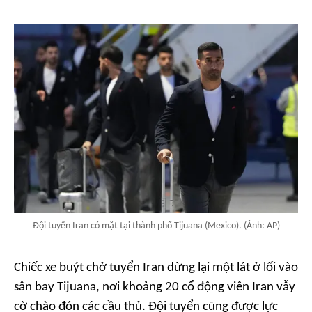
Đội tuyển Iran có mặt tại thành phố Tijuana (Mexico). (Ảnh: AP)
Chiếc xe buýt chở tuyển Iran dừng lại một lát ở lối vào
sân bay Tijuana, nơi khoảng 20 cổ động viên Iran vẫy
cờ chào đón các cầu thủ. Đội tuyển cũng được lực