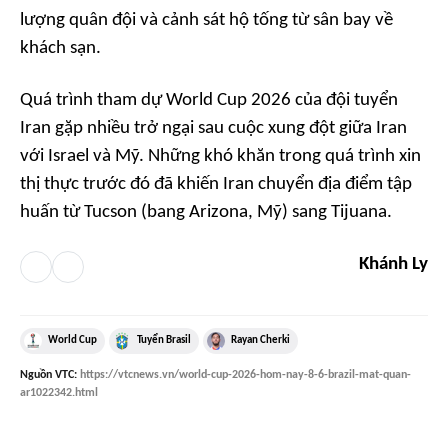
lượng quân đội và cảnh sát hộ tống từ sân bay về
khách sạn.
Quá trình tham dự World Cup 2026 của đội tuyển
Iran gặp nhiều trở ngại sau cuộc xung đột giữa Iran
với Israel và Mỹ. Những khó khăn trong quá trình xin
thị thực trước đó đã khiến Iran chuyển địa điểm tập
huấn từ Tucson (bang Arizona, Mỹ) sang Tijuana.
Khánh Ly
World Cup
Tuyển Brasil
Rayan Cherki
Nguồn
VTC
:
https://vtcnews.vn/world-cup-2026-hom-nay-8-6-brazil-mat-quan-
ar1022342.html