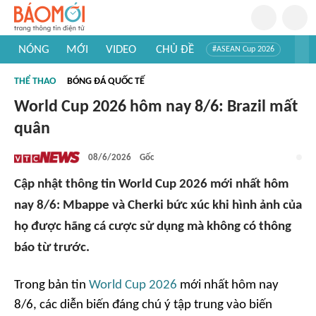
NÓNG
MỚI
VIDEO
CHỦ ĐỀ
#ASEAN Cup 2026
#Trí tuệ nhân tạo
#Mỹ - Iran
#Khám phá Việt Nam
THỂ THAO
BÓNG ĐÁ QUỐC TẾ
#Khám phá thế giới
World Cup 2026 hôm nay 8/6: Brazil mất
quân
08/6/2026
Gốc
Cập nhật thông tin World Cup 2026 mới nhất hôm
nay 8/6: Mbappe và Cherki bức xúc khi hình ảnh của
họ được hãng cá cược sử dụng mà không có thông
báo từ trước.
Trong bản tin
World Cup 2026
mới nhất hôm nay
8/6, các diễn biến đáng chú ý tập trung vào biến