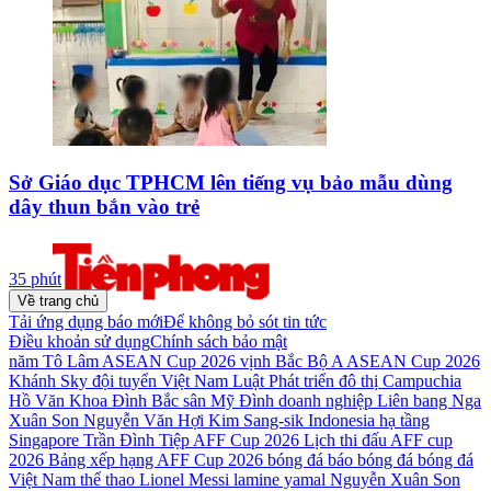
Sở Giáo dục TPHCM lên tiếng vụ bảo mẫu dùng
dây thun bắn vào trẻ
35 phút
Về trang chủ
Tải ứng dụng báo mới
Để không bỏ sót tin tức
Điều khoản sử dụng
Chính sách bảo mật
năm
Tô Lâm
ASEAN Cup 2026
vịnh Bắc Bộ
A ASEAN Cup 2026
Khánh Sky
đội tuyển Việt Nam
Luật Phát triển đô thị
Campuchia
Hồ Văn Khoa
Đình Bắc
sân Mỹ Đình
doanh nghiệp
Liên bang Nga
Xuân Son
Nguyễn Văn Hợi
Kim Sang-sik
Indonesia
hạ tầng
Singapore
Trần Đình Tiệp
AFF Cup 2026
Lịch thi đấu AFF cup
2026
Bảng xếp hạng AFF Cup 2026
bóng đá
báo bóng đá
bóng đá
Việt Nam
thể thao
Lionel Messi
lamine yamal
Nguyễn Xuân Son