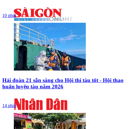
10 phút
Hải đoàn 21 sẵn sàng cho Hội thi tàu tốt - Hội thao
huấn luyện tàu năm 2026
14 phút