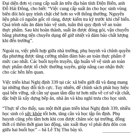
Đại diện đơn vị cung cấp suất ăn trên địa bàn tỉnh Điện Biên, anh
Đỗ Hải Đông, cho biết: “Việc cung cấp suất ăn cho học sinh vùng
biên đòi hỏi quy trình chặt chẽ hơn so với thông thường. Nguyên
liệu phải có nguồn gốc rõ ràng, được kiểm tra kỹ trước khi chế biến.
Quá trình nấu ăn đảm bảo vệ sinh, tuân thủ quy định về an toàn
thực phẩm. Sau khi hoàn thành, suất ăn được đóng gói, vận chuyển
bằng phương tiện chuyên dụng để giữ nhiệt và đảm bảo chất lượng
khi đến trường”.
Ngoài ra, việc phối hợp giữa nhà trường, phụ huynh và chính quyền
địa phương được tăng cường nhằm đảm bảo an toàn thực phẩm ở
mức cao nhất. Các buổi tuyên truyền, tập huấn về vệ sinh an toàn
thực phẩm được tổ chức thường xuyên, giúp nâng cao nhận thức
cho các bên liên quan.
Việc triển khai Nghị định 339 tại các xã biên giới đã và đang mang
lại những thay đổi tích cực. Tuy nhiên, để chính sách phát huy hiệu
quả bền vững, rất cần sự quan tâm đầu tư hơn nữa về cơ sở vật chất,
đặc biệt là xây dựng bếp ăn, nhà ăn và khu nghỉ trưa cho học sinh.
“Thực tế cho thấy, sau một thời gian triển khai Nghị định 339, nhiều
học sinh có
sức khỏe
tốt hơn, tăng cân và học tập ổn định. Phụ
huynh cũng yên tâm hơn khi con được chăm sóc tại trường, đồng
thời có thêm thời gian lao động, sản xuất thay vì phải đưa đón con
giữa hai buổi học” – bà Lê Thị Thu bày tỏ.