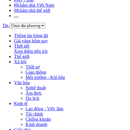
#Khám phá Việt Nam
#Khám phá thế giới
Tin
Thông tin bóng đá
Giá vàng hôm nay
Thời tiết
Xem thêm tiện ích
Thế giới
Xã hội
Thời sự
Giao thông
Môi trường - Khí hậu
Văn hóa
Nghệ thuật
Ẩm thực
Du lịch
Kinh tế
Lao động - Việc làm
Tài chính
Chứng khoán
Kinh doanh
Giáo dục