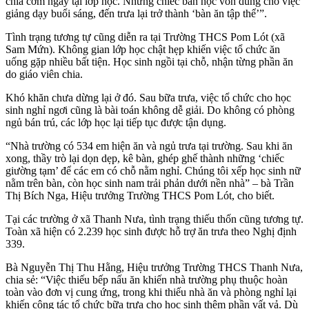
chia cơm ngay tại lớp học. Những chiếc bàn học vốn dùng cho việc
giảng dạy buổi sáng, đến trưa lại trở thành ‘bàn ăn tập thể’”.
Tình trạng tương tự cũng diễn ra tại Trường THCS Pom Lót (xã
Sam Mứn). Không gian lớp học chật hẹp khiến việc tổ chức ăn
uống gặp nhiều bất tiện. Học sinh ngồi tại chỗ, nhận từng phần ăn
do giáo viên chia.
Khó khăn chưa dừng lại ở đó. Sau bữa trưa, việc tổ chức cho học
sinh nghỉ ngơi cũng là bài toán không dễ giải. Do không có phòng
ngủ bán trú, các lớp học lại tiếp tục được tận dụng.
“Nhà trường có 534 em hiện ăn và ngủ trưa tại trường. Sau khi ăn
xong, thầy trò lại dọn dẹp, kê bàn, ghép ghế thành những ‘chiếc
giường tạm’ để các em có chỗ nằm nghỉ. Chúng tôi xếp học sinh nữ
nằm trên bàn, còn học sinh nam trải phản dưới nền nhà” – bà Trần
Thị Bích Nga, Hiệu trưởng Trường THCS Pom Lót, cho biết.
Tại các trường ở xã Thanh Nưa, tình trạng thiếu thốn cũng tương tự.
Toàn xã hiện có 2.239 học sinh được hỗ trợ ăn trưa theo Nghị định
339.
Bà Nguyễn Thị Thu Hằng, Hiệu trưởng Trường THCS Thanh Nưa,
chia sẻ: “Việc thiếu bếp nấu ăn khiến nhà trường phụ thuộc hoàn
toàn vào đơn vị cung ứng, trong khi thiếu nhà ăn và phòng nghỉ lại
khiến công tác tổ chức bữa trưa cho học sinh thêm phần vất vả. Dù