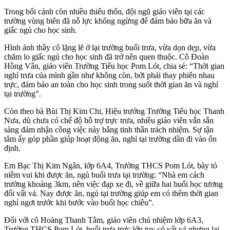
Trong bối cảnh còn nhiều thiếu thốn, đội ngũ giáo viên tại các
trường vùng biên đã nỗ lực không ngừng để đảm bảo bữa ăn và
giấc ngủ cho học sinh.
Hình ảnh thầy cô lặng lẽ ở lại trường buổi trưa, vừa dọn dẹp, vừa
chăm lo giấc ngủ cho học sinh đã trở nên quen thuộc. Cô Đoàn
Hồng Vân, giáo viên Trường Tiểu học Pom Lót, chia sẻ: “Thời gian
nghỉ trưa của mình gần như không còn, bởi phải thay phiên nhau
trực, đảm bảo an toàn cho học sinh trong suốt thời gian ăn và nghỉ
tại trường”.
Còn theo bà Bùi Thị Kim Chi, Hiệu trưởng Trường Tiểu học Thanh
Nưa, dù chưa có chế độ hỗ trợ trực trưa, nhiều giáo viên vẫn sẵn
sàng đảm nhận công việc này bằng tinh thần trách nhiệm. Sự tận
tâm ấy góp phần giúp hoạt động ăn, nghỉ tại trường dần đi vào ổn
định.
Em Bạc Thị Kim Ngân, lớp 6A4, Trường THCS Pom Lót, bày tỏ
niềm vui khi được ăn, ngủ buổi trưa tại trường: “Nhà em cách
trường khoảng 3km, nên việc đạp xe đi, về giữa hai buổi học tương
đối vất vả. Nay được ăn, ngủ tại trường giúp em có thêm thời gian
nghỉ ngơi trước khi bước vào buổi học chiều”.
Đối với cô Hoàng Thanh Tâm, giáo viên chủ nhiệm lớp 6A3,
Trường THCS Pom Lót, buổi trưa trực lớp tuy có vất vả nhưng lại