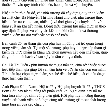
đơn vị cung cấp suất ăn. Điều này khiến chất lượng bữa ăn phụ
thuộc lớn vào quy trình chế biến, bảo quản và vận chuyển.
Nhận thức rõ điều đó, các nhà trường đã xây dựng quy trình kiểm
tra chặt chẽ. Bà Nguyễn Thị Thu Hằng cho biết, nhà trường thực
hiện kiểm tra cảm quan, nhiệt độ và thời gian vận chuyển đối với
từng suất ăn khi tiếp nhận. Đồng thời, trường lưu mẫu thức ăn theo
quy định để phục vụ công tác kiểm tra khi cần thiết và thường
xuyên kiểm tra đột xuất các cơ sở chế biến.
Bên cạnh đó, sự tham gia của phụ huynh đóng vai trò quan trọng
trong việc giám sát. Tại một số trường, phụ huynh trực tiếp tham gia
kiểm tra thực phẩm từ khâu lựa chọn nguyên liệu đến chế biến, giúp
tăng tính minh bạch và tạo sự yên tâm cho gia đình.
Chị Lò Thị Diên - phụ huynh tham gia nấu ăn, chia sẻ: “Việc được
trực tiếp tham gia giúp tôi yên tâm hơn về bữa ăn của con em mình.
Từ khâu lựa chọn thực phẩm, sơ chế đến chế biến, tất cả đều được
thực hiện cẩn thận”.
Anh Phạm Đình Nam - Hội trưởng Hội phụ huynh Trường THCS
Pom Lót, bày tỏ: “Chúng tôi phấn khởi khi Nghị định 339 hỗ trợ
bữa trưa cho học sinh vùng biên giới. Hội phụ huynh cũng thường
xuyên cử thành viên phối hợp cùng nhà trường giám sát chất lượng
từng bữa ăn của các cháu”.