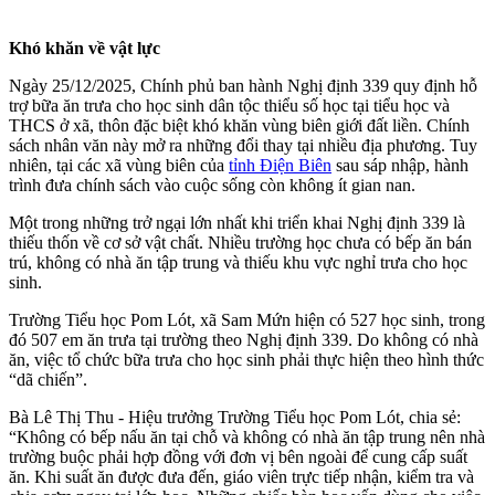
Khó khăn về vật lực
Ngày 25/12/2025, Chính phủ ban hành Nghị định 339 quy định hỗ
trợ bữa ăn trưa cho học sinh dân tộc thiểu số học tại tiểu học và
THCS ở xã, thôn đặc biệt khó khăn vùng biên giới đất liền. Chính
sách nhân văn này mở ra những đổi thay tại nhiều địa phương. Tuy
nhiên, tại các xã vùng biên của
tỉnh Điện Biên
sau sáp nhập, hành
trình đưa chính sách vào cuộc sống còn không ít gian nan.
Một trong những trở ngại lớn nhất khi triển khai Nghị định 339 là
thiếu thốn về cơ sở vật chất. Nhiều trường học chưa có bếp ăn bán
trú, không có nhà ăn tập trung và thiếu khu vực nghỉ trưa cho học
sinh.
Trường Tiểu học Pom Lót, xã Sam Mứn hiện có 527 học sinh, trong
đó 507 em ăn trưa tại trường theo Nghị định 339. Do không có nhà
ăn, việc tổ chức bữa trưa cho học sinh phải thực hiện theo hình thức
“dã chiến”.
Bà Lê Thị Thu - Hiệu trưởng Trường Tiểu học Pom Lót, chia sẻ:
“Không có bếp nấu ăn tại chỗ và không có nhà ăn tập trung nên nhà
trường buộc phải hợp đồng với đơn vị bên ngoài để cung cấp suất
ăn. Khi suất ăn được đưa đến, giáo viên trực tiếp nhận, kiểm tra và