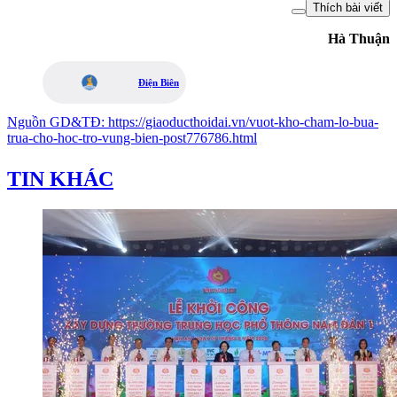
Thích bài viết
Hà Thuận
Điện Biên
Nguồn
GD&TĐ
:
https://giaoducthoidai.vn/vuot-kho-cham-lo-bua-
trua-cho-hoc-tro-vung-bien-post776786.html
TIN KHÁC