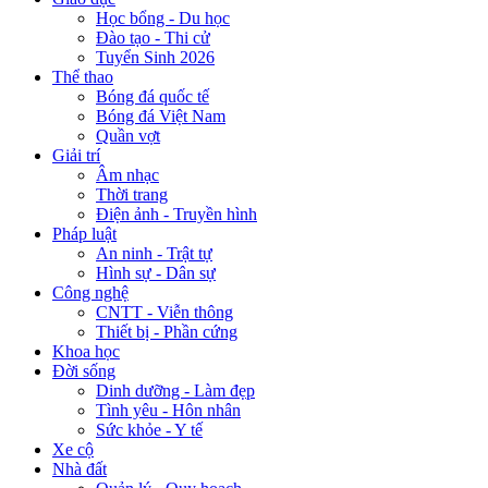
Học bổng - Du học
Đào tạo - Thi cử
Tuyển Sinh 2026
Thể thao
Bóng đá quốc tế
Bóng đá Việt Nam
Quần vợt
Giải trí
Âm nhạc
Thời trang
Điện ảnh - Truyền hình
Pháp luật
An ninh - Trật tự
Hình sự - Dân sự
Công nghệ
CNTT - Viễn thông
Thiết bị - Phần cứng
Khoa học
Đời sống
Dinh dưỡng - Làm đẹp
Tình yêu - Hôn nhân
Sức khỏe - Y tế
Xe cộ
Nhà đất