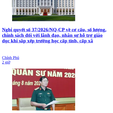
Nghị quyết số 37/2026/NQ-CP về cơ cấu, số lượng,
chính sách đối với lãnh đạo, nhân sự hỗ trợ giáo
dục khi sắp xếp trường học cấp tỉnh, cấp xã
Chính Phủ
2 giờ