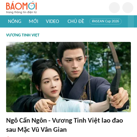
NÓNG
MỚI
VIDEO
CHỦ ĐỀ
#ASEAN Cup 2026
#Trí tuệ nhân tạo
#Mỹ - Iran
#Khám phá Việt Nam
VƯƠNG TINH VIỆT
#Khám phá thế giới
Ngô Cẩn Ngôn - Vương Tinh Việt lao đao
sau Mặc Vũ Vân Gian