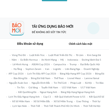
TẢI ỨNG DỤNG BÁO MỚI
ĐỂ KHÔNG BỎ SÓT TIN TỨC
Điều khoản sử dụng
Chính sách bảo mật
Vùng Thủ Đô
Luật Kiến Trúc
Luật Phát Triển Đô Thị
Tô Lâm
Kim Sang-Sik
Năm
Eo Biển Hormuz
An Ninh Mạng
Mỹ
Indonesia
Đường Vành Đai 5
Lê Minh Hưng
ASEAN Cup 2026
Campuchia
Trump
Đại Biểu Quốc Hội
Hạ Tầng
Sophon Zaram
Iran
Logistic
Liên Bang Nga
Doanh Nghiệp
AFF Cup 2026
Lịch Thi Đấu AFF Cup 2026
Bảng Xếp Hạng AFF Cup 2026
Bóng Đá
Báo Bóng Đá
Bóng Đá Việt Nam
Thể Thao
Lionel Messi
Lamine Yamal
Nguyễn Xuân Son
Nguyễn Đình Bắc
Tin Thế Giới
Pháp Luật
Xã Hội
Tin Bão
Tin Tức
Giá Vàng
Tuyển Việt Nam
U23 Việt Nam
U17 Việt Nam
Kết Quả Bóng Đá
Ngoại Hạng Anh
Bảng Xếp Hạng Ngoại Hạng Anh
Lịch Thi Đấu Ngoại Hạng Anh
Cúp C1
Kết Quả Vietlott Power 6/55
Kết Quả Xổ Số
Xổ Số Miền Nam
Xổ Số Miền Bắc
Xổ Số Miền Trung
Giao Thông
Thời Sự
Lịch Vạn Niên
Thời Tiết
Thời Tiết Thành Phố Hồ Chí Minh
Thời Tiết Hà Nội