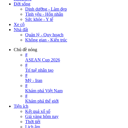
Đời sống
Dinh dưỡng - Làm đẹp
Tình yêu - Hôn nhân
Sức khỏe - Y tế
Xe cộ
Nhà đất
Quản lý - Quy hoạch
Không gian - Kiến trúc
Chủ đề nóng
#
ASEAN Cup 2026
#
Trí tuệ nhân tạo
#
Mỹ - Iran
#
Khám phá Việt Nam
#
Khám phá thế giới
Tiện ích
Kết quả xổ số
Giá vàng hôm nay
Thời tiết
Lịch âm