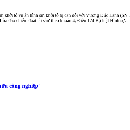
h khởi tố vụ án hình sự, khởi tố bị can đối với Vương Đức Lanh (SN 
ừa đảo chiếm đoạt tài sản' theo khoản 4, Điều 174 Bộ luật Hình sự.
hữu công nghiệp'