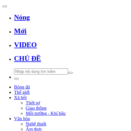
Nóng
Mới
VIDEO
CHỦ ĐỀ
Bóng đá
Thế giới
Xã hội
Thời sự
Giao thông
Môi trường - Khí hậu
Văn hóa
Nghệ thuật
Ẩm thực