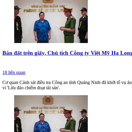
Bán đất trên giấy, Chủ tịch Công ty Việt Mỹ Hạ Long
18
liên quan
Cơ quan Cảnh sát điều tra Công an tỉnh Quảng Ninh đã khởi tố vụ á
vi 'Lừa đảo chiếm đoạt tài sản'.