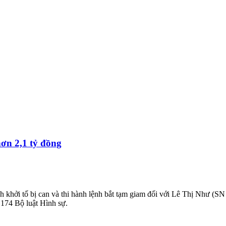
hơn 2,1 tỷ đồng
h khởi tố bị can và thi hành lệnh bắt tạm giam đối với Lê Thị Như (S
u 174 Bộ luật Hình sự.