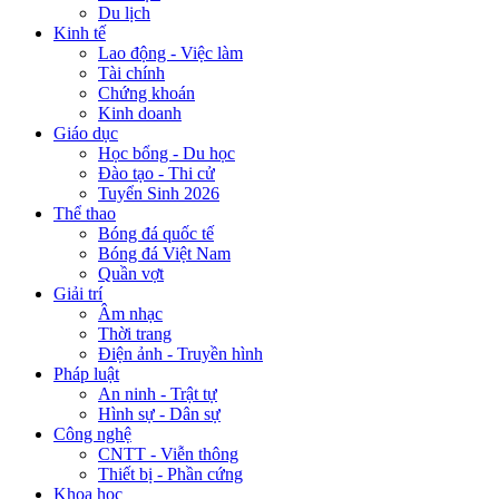
Du lịch
Kinh tế
Lao động - Việc làm
Tài chính
Chứng khoán
Kinh doanh
Giáo dục
Học bổng - Du học
Đào tạo - Thi cử
Tuyển Sinh 2026
Thể thao
Bóng đá quốc tế
Bóng đá Việt Nam
Quần vợt
Giải trí
Âm nhạc
Thời trang
Điện ảnh - Truyền hình
Pháp luật
An ninh - Trật tự
Hình sự - Dân sự
Công nghệ
CNTT - Viễn thông
Thiết bị - Phần cứng
Khoa học