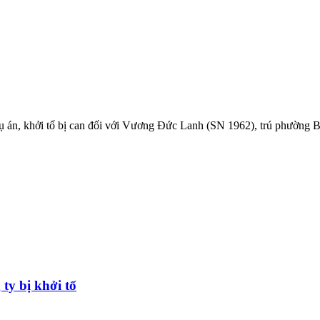
án, khởi tố bị can đối với Vương Đức Lanh (SN 1962), trú phường Bãi 
ty bị khởi tố