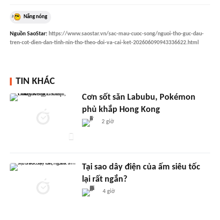
Nắng nóng
Nguồn
SaoStar
:
https://www.saostar.vn/sac-mau-cuoc-song/nguoi-tho-guc-dau-
tren-cot-dien-dan-tinh-nin-tho-theo-doi-va-cai-ket-202606090943336622.html
TIN KHÁC
Cơn sốt săn Labubu, Pokémon
phủ khắp Hong Kong
2 giờ
Tại sao dây điện của ấm siêu tốc
lại rất ngắn?
4 giờ