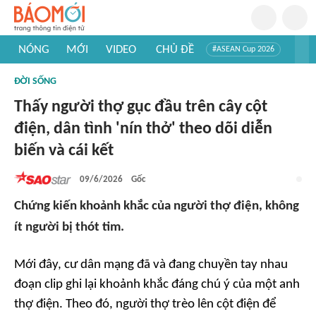
NÓNG
MỚI
VIDEO
CHỦ ĐỀ
#ASEAN Cup 2026
#Trí tuệ nhân tạo
#Mỹ - Iran
#Khám phá Việt Nam
ĐỜI SỐNG
#Khám phá thế giới
Thấy người thợ gục đầu trên cây cột
điện, dân tình 'nín thở' theo dõi diễn
biến và cái kết
09/6/2026
Gốc
Chứng kiến khoảnh khắc của người thợ điện, không
ít người bị thót tim.
Mới đây, cư dân mạng đã và đang chuyền tay nhau
đoạn clip ghi lại khoảnh khắc đáng chú ý của một anh
thợ điện. Theo đó, người thợ trèo lên cột điện để