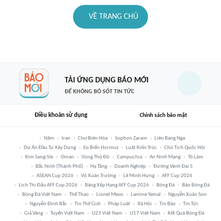
VỀ TRANG CHỦ
TẢI ỨNG DỤNG BÁO MỚI
ĐỂ KHÔNG BỎ SÓT TIN TỨC
Điều khoản sử dụng
Chính sách bảo mật
Năm
Iran
Chợ Biên Hòa
Sophon Zaram
Liên Bang Nga
Dự Án Đầu Tư Xây Dựng
Eo Biển Hormuz
Luật Kiến Trúc
Chủ Tịch Quốc Hội
Kim Sang-Sik
Oman
Vùng Thủ Đô
Campuchia
An Ninh Mạng
Tô Lâm
Bắc Ninh (thành Phố)
Hạ Tầng
Doanh Nghiệp
Đường Vành Đai 5
ASEAN Cup 2026
Võ Xuân Trường
Lê Minh Hưng
AFF Cup 2026
Lịch Thi Đấu AFF Cup 2026
Bảng Xếp Hạng AFF Cup 2026
Bóng Đá
Báo Bóng Đá
Bóng Đá Việt Nam
Thể Thao
Lionel Messi
Lamine Yamal
Nguyễn Xuân Son
Nguyễn Đình Bắc
Tin Thế Giới
Pháp Luật
Xã Hội
Tin Bão
Tin Tức
Giá Vàng
Tuyển Việt Nam
U23 Việt Nam
U17 Việt Nam
Kết Quả Bóng Đá