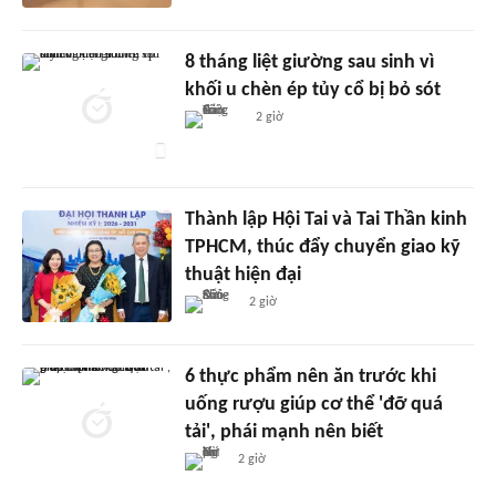
8 tháng liệt giường sau sinh vì
khối u chèn ép tủy cổ bị bỏ sót
2 giờ
Thành lập Hội Tai và Tai Thần kinh
TPHCM, thúc đẩy chuyển giao kỹ
thuật hiện đại
2 giờ
6 thực phẩm nên ăn trước khi
uống rượu giúp cơ thể 'đỡ quá
tải', phái mạnh nên biết
2 giờ