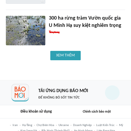
300 ha rừng tràm Vườn quốc gia
U Minh Hạ suy kiệt nghiêm trọng
XEM THÊM
TẢI ỨNG DỤNG BÁO MỚI
ĐỂ KHÔNG BỎ SÓT TIN TỨC
Điều khoản sử dụng
Chính sách bảo mật
Iran
Hạ Tầng
Chợ Biên Hòa
Ukraine
Doanh Nghiệp
Luật Kiến Trúc
Mỹ
Kim Sang-Sik
Bắc Ninh (thành Phố)
An Ninh Mạng
Liên Bang Nga