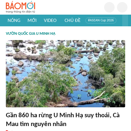
NÓNG
MỚI
VIDEO
CHỦ ĐỀ
#ASEAN Cup 2026
#Trí tuệ nhân tạo
#Mỹ - Iran
#Khám phá Việt Nam
VƯỜN QUỐC GIA U MINH HẠ
#Khám phá thế giới
Gần 860 ha rừng U Minh Hạ suy thoái, Cà
Mau tìm nguyên nhân