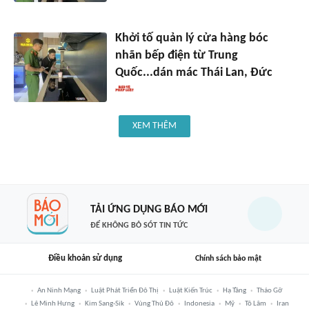
Khởi tố quản lý cửa hàng bóc
nhãn bếp điện từ Trung
Quốc...dán mác Thái Lan, Đức
XEM THÊM
TẢI ỨNG DỤNG BÁO MỚI
ĐỂ KHÔNG BỎ SÓT TIN TỨC
Điều khoản sử dụng
Chính sách bảo mật
An Ninh Mạng
Luật Phát Triển Đô Thị
Luật Kiến Trúc
Hạ Tầng
Tháo Gỡ
Lê Minh Hưng
Kim Sang-Sik
Vùng Thủ Đô
Indonesia
Mỹ
Tô Lâm
Iran