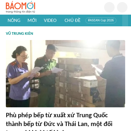
NÓNG
MỚI
VIDEO
CHỦ ĐỀ
#ASEAN Cup 2026
#Trí tuệ nhân tạo
#Mỹ - Iran
#Khám phá Việt Nam
VŨ TRUNG KIÊN
#Khám phá thế giới
Phù phép bếp từ xuất xứ Trung Quốc
thành bếp từ Đức và Thái Lan, một đối