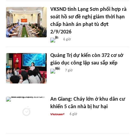
VKSND tỉnh Lạng Sơn phối hợp rà
soát hồ sơ đề nghị giảm thời hạn
chấp hành án phạt tù đợt
2/9/2026
6 giờ
Quảng Trị dự kiến còn 372 cơ sở
giáo dục công lập sau sắp xếp
7 giờ
An Giang: Cháy lớn ở khu dân cư
khiến 5 căn nhà bị hư hại
6 giờ