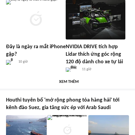
Đây là ngày ra mắt iPhone
NVIDIA DRIVE tích hợp
gập?
Lidar thích ứng góc rộng
120 độ dành cho xe tự lái
10 giờ
11 giờ
XEM THÊM
Houthi tuyên bố 'mở rộng phong tỏa hàng hải' tới
kênh đào Suez, gia tăng sức ép với Arab Saudi