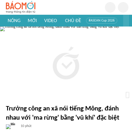
NÓNG
MỚI
VIDEO
CHỦ ĐỀ
#ASEAN Cup 2026
#Trí tuệ nhân tạo
#Mỹ - Iran
#Khám phá Việt Nam
#Khám phá thế giới
Trưởng công an xã nói tiếng Mông, đánh
nhau với 'ma rừng' bằng 'vũ khí' đặc biệt
10 phút