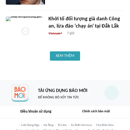
Khởi tố đối tượng giả danh Công
an, lừa đảo 'chạy án' tại Đắk Lắk
7 giờ
XEM THÊM
TẢI ỨNG DỤNG BÁO MỚI
ĐỂ KHÔNG BỎ SÓT TIN TỨC
Điều khoản sử dụng
Chính sách bảo mật
Liên Bang Nga
Hạ Tầng
Tô Lâm
Eo Biển Hormuz
Chợ Biên Hòa