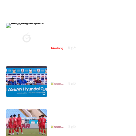
ASEAN CUP 2026
Vé trận Việt Nam - Campuchia hút
khách: Hàng dài người chờ mua,
giá vé 'cò' chênh tới 100.000 đồng
8 giờ
Họp báo trước trận Việt Nam -
Campuchia
8 giờ
Đội tuyển Việt Nam sẵn sàng cho
trận gặp Campuchia
8 giờ