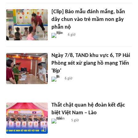
[Clip] Bảo mẫu đánh mắng, bắn
dây chun vào trẻ mầm non gây
phẫn nộ
6 giờ
Ngày 7/8, TAND khu vực 6, TP Hải
Phòng xét xử giang hồ mạng Tiến
'Bịp'
6 giờ
Thắt chặt quan hệ đoàn kết đặc
biệt Việt Nam – Lào
5 giờ