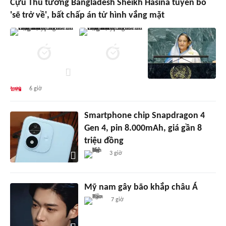
Cựu Thủ tướng Bangladesh Sheikh Hasina tuyên bố
'sẽ trở về', bất chấp án tử hình vắng mặt
6 giờ
Smartphone chip Snapdragon 4
Gen 4, pin 8.000mAh, giá gần 8
triệu đồng
3 giờ
Mỹ nam gây bão khắp châu Á
7 giờ