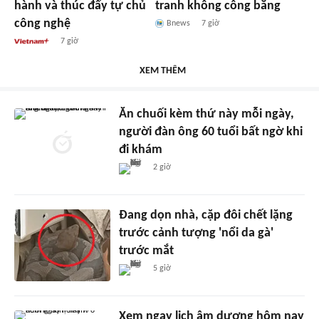
hành và thúc đẩy tự chủ
tranh không công bằng
công nghệ
Bnews
7 giờ
7 giờ
XEM THÊM
Ăn chuối kèm thứ này mỗi ngày,
người đàn ông 60 tuổi bất ngờ khi
đi khám
2 giờ
Đang dọn nhà, cặp đôi chết lặng
trước cảnh tượng 'nổi da gà'
trước mắt
5 giờ
Xem ngay lịch âm dương hôm nay