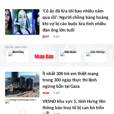
'Cô ấy đã lừa tôi bao nhiêu năm
qua rồi': Người chồng bàng hoàng
khi vợ bị cáo buộc lừa tình nhiều
đàn ông lớn tuổi
8 giờ
ĐỐI TÁC CHÍNH THỨC
Ít nhất 300 trẻ em thiệt mạng
trong 300 ngày thực thi lệnh
ngừng bắn tại Gaza
6 giờ
VKSND khu vực 5, tỉnh Hưng Yên
thông báo truy tố bị can bỏ trốn