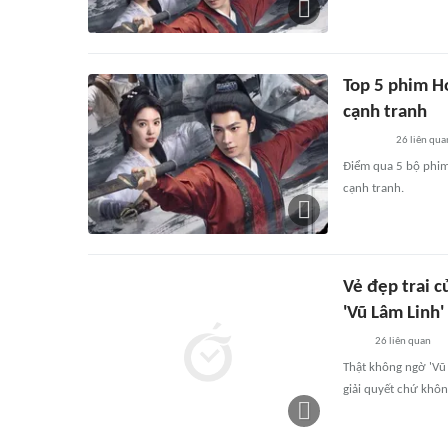
Top 5 phim H
cạnh tranh
26
liên qua
Điểm qua 5 bộ phim
cạnh tranh.
Vẻ đẹp trai 
'Vũ Lâm Linh'
26
liên quan
Thật không ngờ 'Vũ 
giải quyết chứ khô