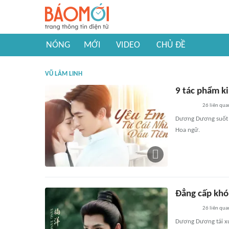
NÓNG
MỚI
VIDEO
CHỦ ĐỀ
VŨ LÂM LINH
9 tác phẩm k
26
liên qua
Dương Dương suốt h
Hoa ngữ.
Đẳng cấp khó
26
liên qua
Dương Dương tái xuấ