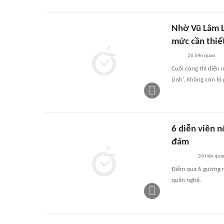
Nhờ Vũ Lâm L
mức cần thiết
26
liên quan
Cuối cùng thì diện
Linh', không còn bị
6 diễn viên n
đám
26
liên qua
Điểm qua 6 gương m
quân nghệ.