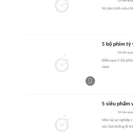
26
liên qua
Vũ Lâm Linh vừa chí
5 bộ phim tỷ
26
liên qua
Điểm qua 5 bộ phim
view.
5 siêu phẩm 
26
liên qua
Nhìn lại sự nghiệp
sức hút khổng lồ tr