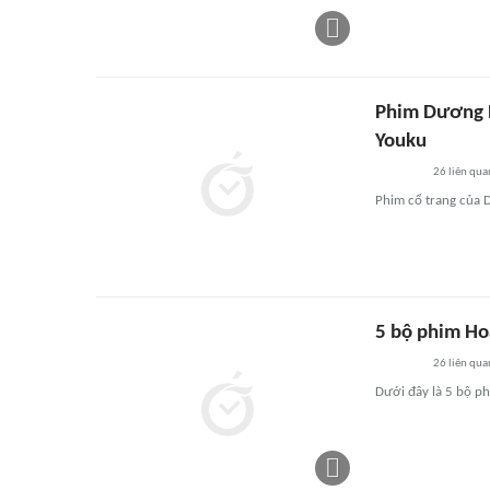
Phim Dương 
Youku
26
liên qua
Phim cổ trang của 
5 bộ phim Ho
26
liên qua
Dưới đây là 5 bộ p