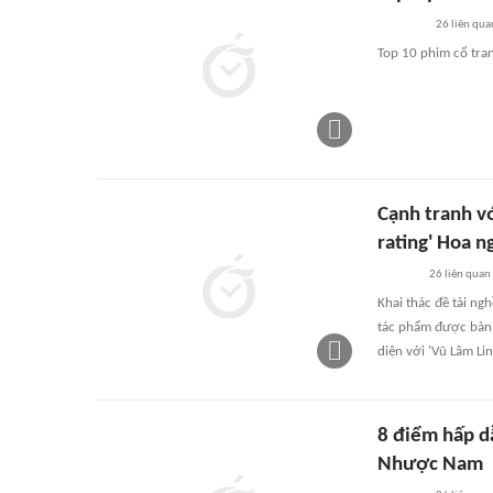
26
liên qua
Top 10 phim cổ tra
Cạnh tranh v
rating' Hoa n
26
liên quan
Khai thác đề tài ng
tác phẩm được bàn 
diện với 'Vũ Lâm L
8 điểm hấp d
Nhược Nam