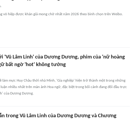
n
ng võ hiệp được khán giả mong chờ nhất năm 2026 theo bình chọn trên Weibo.
ới 'Vũ Lâm Linh' của Dương Dương, phim của 'nữ hoàng
gữ bất ngờ 'hot' không tưởng
hề làm mực Huy Châu thời nhà Minh, 'Gia nghiệp' hiện trở thành một trong những
luận nhiều nhất trên màn ảnh Hoa ngữ, đặc biệt trong bối cảnh đang đối đầu trực
inh' của Dương Dương.
ẫn trong Vũ Lâm Linh của Dương Dương và Chương