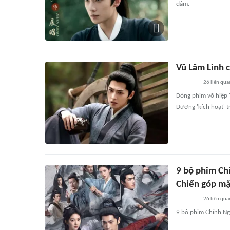
đám.
Vũ Lâm Linh 
26
liên qua
Dòng phim võ hiệp 
Dương 'kích hoạt' t
9 bộ phim Ch
Chiến góp mặ
26
liên qua
9 bộ phim Chính N