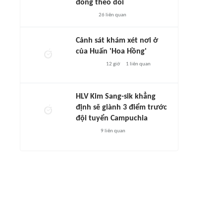
đông theo dõi
26
liên quan
Cảnh sát khám xét nơi ở
của Huấn 'Hoa Hồng'
12 giờ
1
liên quan
HLV Kim Sang-sik khẳng
định sẽ giành 3 điểm trước
đội tuyển Campuchia
9
liên quan