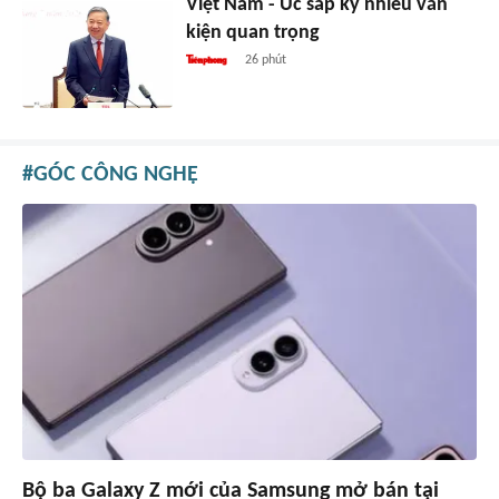
Việt Nam - Úc sắp ký nhiều văn
kiện quan trọng
26 phút
GÓC CÔNG NGHỆ
Bộ ba Galaxy Z mới của Samsung mở bán tại