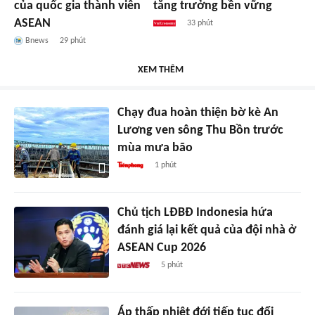
của quốc gia thành viên
tăng trưởng bền vững
ASEAN
33 phút
Bnews
29 phút
XEM THÊM
Chạy đua hoàn thiện bờ kè An
Lương ven sông Thu Bồn trước
mùa mưa bão
1 phút
Chủ tịch LĐBĐ Indonesia hứa
đánh giá lại kết quả của đội nhà ở
ASEAN Cup 2026
5 phút
Áp thấp nhiệt đới tiếp tục đổi