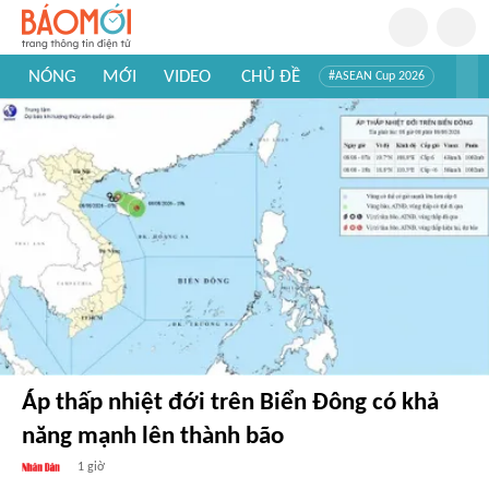
NÓNG
MỚI
VIDEO
CHỦ ĐỀ
#ASEAN Cup 2026
#Trí tuệ nhân tạo
#Mỹ - Iran
#Khám phá Việt Nam
#Khám phá thế giới
Áp thấp nhiệt đới trên Biển Đông có khả
năng mạnh lên thành bão
1 giờ