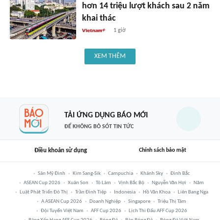
hơn 14 triệu lượt khách sau 2 năm
khai thác
1 giờ
XEM THÊM
TẢI ỨNG DỤNG BÁO MỚI
ĐỂ KHÔNG BỎ SÓT TIN TỨC
Điều khoản sử dụng
Chính sách bảo mật
Sân Mỹ Đình
Kim Sang-Sik
Campuchia
Khánh Sky
Đình Bắc
ASEAN Cup 2026
Xuân Son
Tô Lâm
Vịnh Bắc Bộ
Nguyễn Văn Hợi
Năm
Luật Phát Triển Đô Thị
Trần Đình Tiệp
Indonesia
Hồ Văn Khoa
Liên Bang Nga
A ASEAN Cup 2026
Doanh Nghiệp
Singapore
Triệu Thị Tâm
Đội Tuyển Việt Nam
AFF Cup 2026
Lịch Thi Đấu AFF Cup 2026
Bảng Xếp Hạng AFF Cup 2026
Bóng Đá
Báo Bóng Đá
Bóng Đá Việt Nam