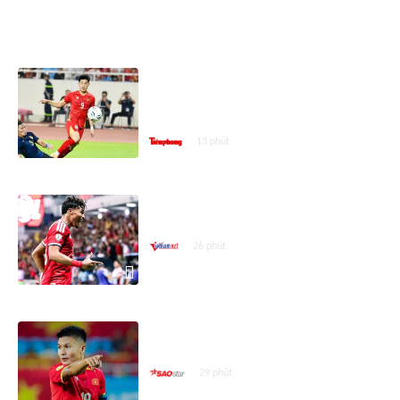
ASEAN CUP 2026
Người Thái nói gì khi tuyển Việt
Nam vào bán kết ASEAN Cup
2026?
13 phút
Báo Indonesia chỉ trích đội nhà vì
bị loại khỏi ASEAN Cup 2026
26 phút
Ngả mũ trước đẳng cấp của
Quang Hải
29 phút