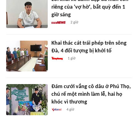
riêng của 'vợ hờ', bắt quỳ đến 1
giờ sáng
2 giờ
Khai thác cát trái phép trên sông
Đà, 4 đối tượng bị khởi tố
1 giờ
Đám cưới vắng cô dâu ở Phú Thọ,
chú rể một mình làm lễ, hai họ
khóc vì thương
4 giờ