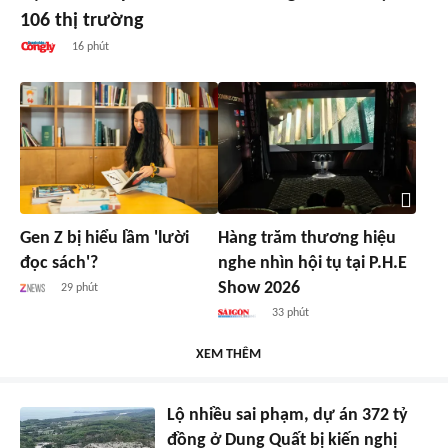
106 thị trường
16 phút
Gen Z bị hiểu lầm 'lười
Hàng trăm thương hiệu
đọc sách'?
nghe nhìn hội tụ tại P.H.E
Show 2026
29 phút
33 phút
XEM THÊM
Lộ nhiều sai phạm, dự án 372 tỷ
đồng ở Dung Quất bị kiến nghị