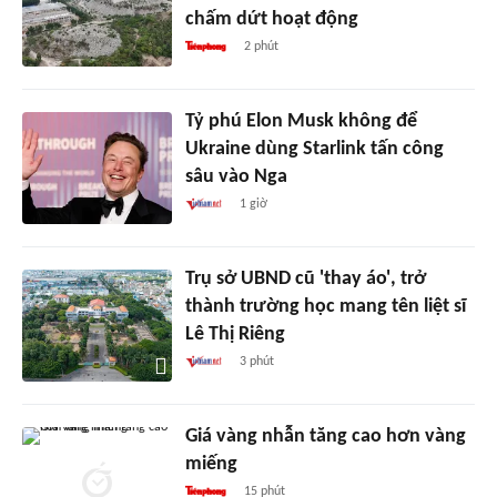
chấm dứt hoạt động
2 phút
Tỷ phú Elon Musk không để
Ukraine dùng Starlink tấn công
sâu vào Nga
1 giờ
Trụ sở UBND cũ 'thay áo', trở
thành trường học mang tên liệt sĩ
Lê Thị Riêng
3 phút
Giá vàng nhẫn tăng cao hơn vàng
miếng
15 phút