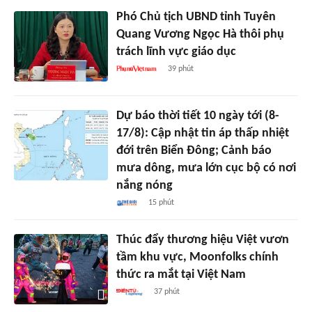
Phó Chủ tịch UBND tỉnh Tuyên
Quang Vương Ngọc Hà thôi phụ
trách lĩnh vực giáo dục
39 phút
Dự báo thời tiết 10 ngày tới (8-
17/8): Cập nhật tin áp thấp nhiệt
đới trên Biển Đông; Cảnh báo
mưa dông, mưa lớn cục bộ có nơi
nắng nóng
15 phút
Thúc đẩy thương hiệu Việt vươn
tầm khu vực, Moonfolks chính
thức ra mắt tại Việt Nam
37 phút