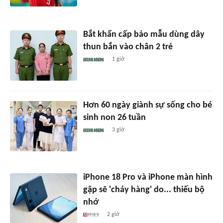
Bắt khẩn cấp bảo mẫu dùng dây
thun bắn vào chân 2 trẻ
1 giờ
Hơn 60 ngày giành sự sống cho bé
sinh non 26 tuần
3 giờ
iPhone 18 Pro và iPhone màn hình
gập sẽ 'cháy hàng' do... thiếu bộ
nhớ
2 giờ