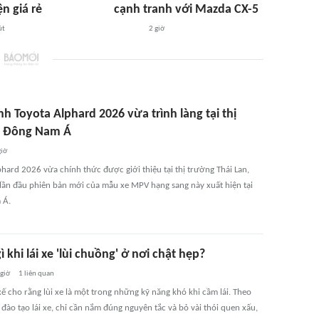
ện giá rẻ
cạnh tranh với Mazda CX-5
út
2 giờ
h Toyota Alphard 2026 vừa trình làng tại thị
g Đông Nam Á
giờ
hard 2026 vừa chính thức được giới thiệu tại thị trường Thái Lan,
lần đầu phiên bản mới của mẫu xe MPV hạng sang này xuất hiện tại
 Á.
ì khi lái xe 'lùi chuồng' ở nơi chật hẹp?
 giờ
1
liên quan
xế cho rằng lùi xe là một trong những kỹ năng khó khi cầm lái. Theo
 đào tạo lái xe, chỉ cần nắm đúng nguyên tắc và bỏ vài thói quen xấu,