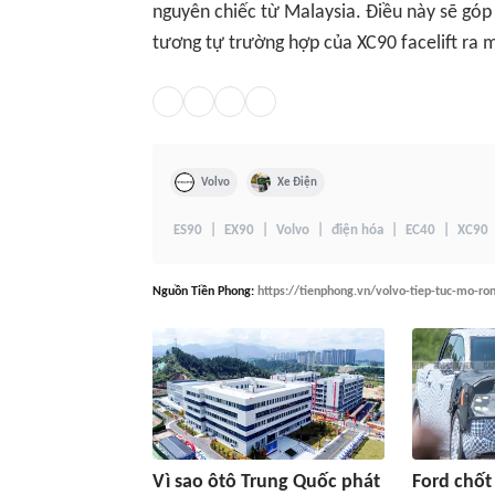
nguyên chiếc từ Malaysia. Điều này sẽ góp
tương tự trường hợp của XC90 facelift ra m
Volvo
Xe Điện
ES90
EX90
Volvo
điện hóa
EC40
XC90
Nguồn
Tiền Phong
:
https://tienphong.vn/volvo-tiep-tuc-mo-ro
Vì sao ôtô Trung Quốc phát
Ford chốt