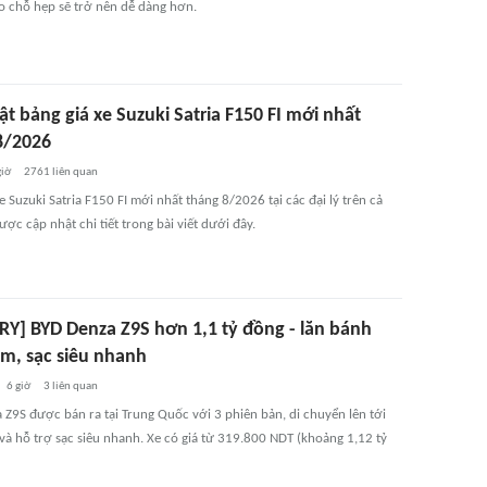
ào chỗ hẹp sẽ trở nên dễ dàng hơn.
t bảng giá xe Suzuki Satria F150 FI mới nhất
8/2026
giờ
2761
liên quan
e Suzuki Satria F150 FI mới nhất tháng 8/2026 tại các đại lý trên cả
ợc cập nhật chi tiết trong bài viết dưới đây.
RY] BYD Denza Z9S hơn 1,1 tỷ đồng - lăn bánh
km, sạc siêu nhanh
6 giờ
3
liên quan
 Z9S được bán ra tại Trung Quốc với 3 phiên bản, di chuyển lên tới
và hỗ trợ sạc siêu nhanh. Xe có giá từ 319.800 NDT (khoảng 1,12 tỷ