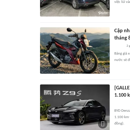
việc lùi v
Cập nhậ
tháng 
2 
Bảng giá x
nước sẽ đư
[GALLE
1.100 
BYD Denza
1.100 km 
đồng).