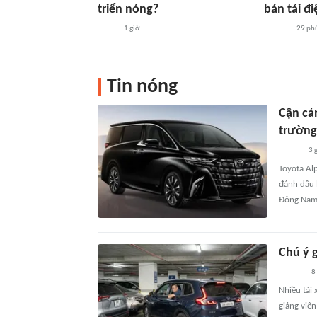
triển nóng?
bán tải đi
1 giờ
29 ph
Tin nóng
Cận cản
trườn
3 
Toyota Alp
đánh dấu 
Đông Nam
Chú ý g
8
Nhiều tài 
giảng viên