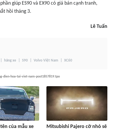
 phần giúp ES90 và EX90 có giá bán cạnh tranh,
ắt hồi tháng 3.
Lê Tuấn
hãng xe
S90
Volvo Việt Nam
XC60
ng-dien-hoa-tai-viet-nam-post1857819.tpo
 tên của mẫu xe
Mitsubishi Pajero cỡ nhỏ sẽ