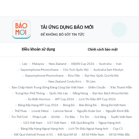
TẢI ỨNG DỤNG BÁO MỚI
ĐỂ KHÔNG BỎ SÓT TIN TỨC
Điều khoản sử dụng
Chính sách bảo mật
Lào
Malaysia
New Zealand
ASEAN Cup 2026
Australia
Iran
Saysomphone Phomvihane
Chủ Tịch Quốc Hội
Australia Sam Mostyn
Xaysomphone Phomvihane
Rửa Tiền
Đại Học Quốc Gia Hà Nội
New Zealand Cindy Kiro
Tô Lâm
Ban Chấp Hành Trung Ương Đảng Cộng Sản Việt Nam
Điểm Chuẩn
Trần Thanh Mẫn
Trung Học Phổ Thông
Quốc Hội Lào
Nắng Nóng
Đại Học Bách Khoa Hà Nội
Eo Biển Hormuz
AFF Cup 2026
Lịch Thi Đấu AFF Cup 2026
Bảng Xếp Hạng AFF Cup 2026
Bóng Đá
Báo Bóng Đá
Bóng Đá Việt Nam
Thể Thao
Lionel Messi
Lamine Yamal
Nguyễn Xuân Son
Nguyễn Đình Bắc
Tin Thế Giới
Pháp Luật
Xã Hội
Tin Bão
Tin Tức
Giá Vàng
Tuyển Việt Nam
U23 Việt Nam
U17 Việt Nam
Kết Quả Bóng Đá
Ngoại Hạng Anh
Bảng Xếp Hạng Ngoại Hạng Anh
Lịch Thi Đấu Ngoại Hạng Anh
Cúp C1
Kết Quả Vietlott Power 6/55
Kết Quả Xổ Số
Xổ Số Miền Nam
Xổ Số Miền Bắc