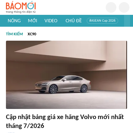
NÓNG
MỚI
VIDEO
CHỦ ĐỀ
#ASEAN Cup 2026
#Trí tuệ nhân tạo
#Mỹ - Iran
#Khám phá Việt Nam
TÌM KIẾM
XC90
#Khám phá thế giới
Cập nhật bảng giá xe hãng Volvo mới nhất
tháng 7/2026