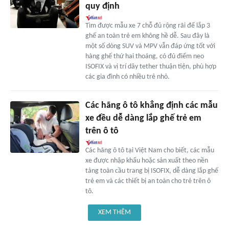
quy định
Tìm được mẫu xe 7 chỗ đủ rộng rãi để lắp 3
ghế an toàn trẻ em không hề dễ. Sau đây là
một số dòng SUV và MPV vẫn đáp ứng tốt với
hàng ghế thứ hai thoáng, có đủ điểm neo
ISOFIX và vị trí dây tether thuận tiện, phù hợp
các gia đình có nhiều trẻ nhỏ.
Các hãng ô tô khẳng định các mẫu
xe đều dễ dàng lắp ghế trẻ em
trên ô tô
Các hãng ô tô tại Việt Nam cho biết, các mẫu
xe được nhập khẩu hoặc sản xuất theo nền
tảng toàn cầu trang bị ISOFIX, dễ dàng lắp ghế
trẻ em và các thiết bị an toàn cho trẻ trên ô
tô.
XEM THÊM