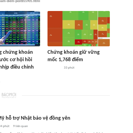
-giam-diem-post855905.html
ng chứng khoán
Chứng khoán giữ vững
rước cơ hội hồi
mốc 1,768 điểm
nhịp điều chỉnh
33 phút
ờ
Mỹ hỗ trợ Nhật bảo vệ đồng yên
34 phút
9
liên quan