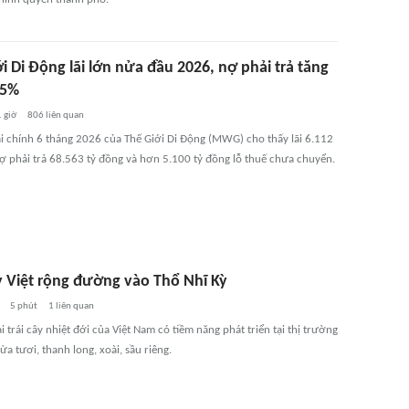
i Di Động lãi lớn nửa đầu 2026, nợ phải trả tăng
35%
1 giờ
806
liên quan
ài chính 6 tháng 2026 của Thế Giới Di Động (MWG) cho thấy lãi 6.112
nợ phải trả 68.563 tỷ đồng và hơn 5.100 tỷ đồng lỗ thuế chưa chuyển.
ây Việt rộng đường vào Thổ Nhĩ Kỳ
5 phút
1
liên quan
i trái cây nhiệt đới của Việt Nam có tiềm năng phát triển tại thị trường
a tươi, thanh long, xoài, sầu riêng.