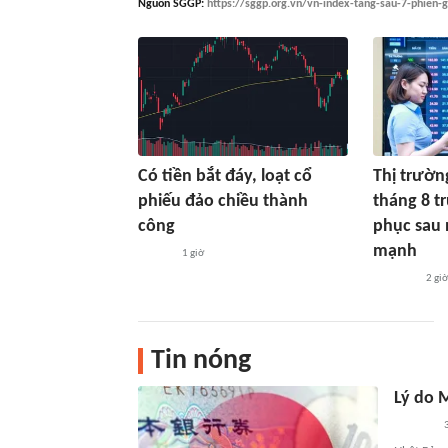
Nguồn
SGGP
:
https://sggp.org.vn/vn-index-tang-sau-7-phien
Có tiền bắt đáy, loạt cổ
Thị trườ
phiếu đảo chiều thành
tháng 8 t
công
phục sau 
mạnh
1 giờ
2 gi
Tin nóng
Lý do 