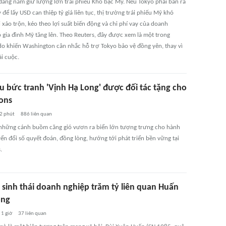
đang nắm giữ lượng lớn trái phiếu Kho bạc Mỹ. Nếu Tokyo phải bán ra
y để lấy USD can thiệp tỷ giá liên tục, thị trường trái phiếu Mỹ khó
 xáo trộn, kéo theo lợi suất biến động và chi phí vay của doanh
ộ gia đình Mỹ tăng lên. Theo Reuters, đây được xem là một trong
do khiến Washington cân nhắc hỗ trợ Tokyo bảo vệ đồng yên, thay vì
i cuộc.
u bức tranh 'Vịnh Hạ Long' được đối tác tặng cho
ons
2 phút
886
liên quan
những cánh buồm căng gió vươn ra biển lớn tượng trưng cho hành
ển đổi số quyết đoán, đồng lòng, hướng tới phát triển bền vững tại
.
ệ sinh thái doanh nghiệp trăm tỷ liên quan Huấn
ồng
1 giờ
37
liên quan