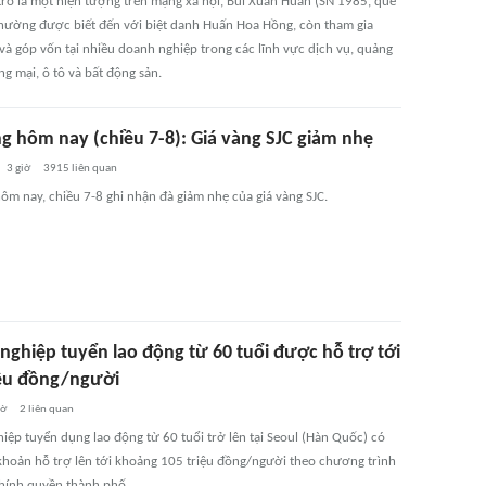
 trò là một hiện tượng trên mạng xã hội, Bùi Xuân Huấn (SN 1985, quê
 thường được biết đến với biệt danh Huấn Hoa Hồng, còn tham gia
 và góp vốn tại nhiều doanh nghiệp trong các lĩnh vực dịch vụ, quảng
g mại, ô tô và bất động sản.
ng hôm nay (chiều 7-8): Giá vàng SJC giảm nhẹ
3 giờ
3915
liên quan
ôm nay, chiều 7-8 ghi nhận đà giảm nhẹ của giá vàng SJC.
nghiệp tuyển lao động từ 60 tuổi được hỗ trợ tới
iệu đồng/người
iờ
2
liên quan
iệp tuyển dụng lao động từ 60 tuổi trở lên tại Seoul (Hàn Quốc) có
khoản hỗ trợ lên tới khoảng 105 triệu đồng/người theo chương trình
hính quyền thành phố.