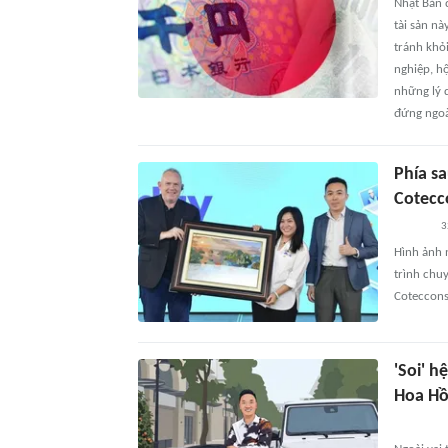
Nhật Bản 
tài sản nà
tránh khỏi
nghiệp, h
những lý 
đứng ngoà
Phía sa
Cotecc
3
Hình ảnh 
trình chuy
Coteccons
'Soi' h
Hoa H