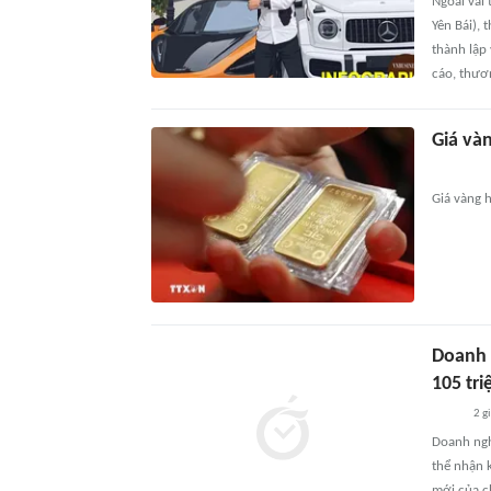
Ngoài vai
Yên Bái),
thành lập
cáo, thươn
Giá và
Giá vàng h
Doanh 
105 tr
2 g
Doanh ngh
thể nhận 
mới của c