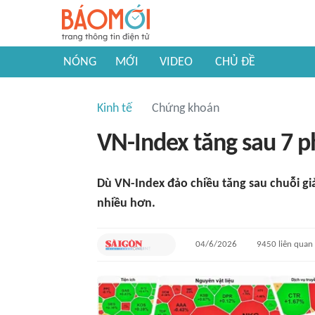
NÓNG
MỚI
VIDEO
CHỦ ĐỀ
Kinh tế
Chứng khoán
VN-Index tăng sau 7 
Dù VN-Index đảo chiều tăng sau chuỗi g
nhiều hơn.
04/6/2026
9450
liên quan