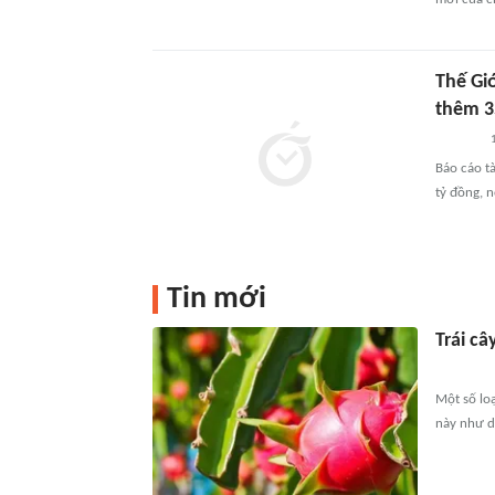
Thế Giớ
thêm 
Báo cáo t
tỷ đồng, 
Tin mới
Trái c
Một số loạ
này như dừ