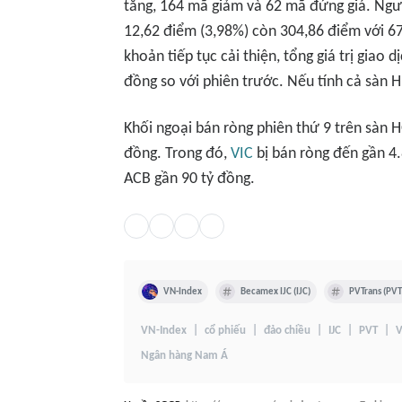
tăng, 164 mã giảm và 62 mã đứng giá. Ngượ
12,62 điểm (3,98%) còn 304,86 điểm với 6
khoản tiếp tục cải thiện, tổng giá trị giao
đồng so với phiên trước. Nếu tính cả sàn 
Khối ngoại bán ròng phiên thứ 9 trên sàn H
đồng. Trong đó,
VIC
bị bán ròng đến gần 4
ACB gần 90 tỷ đồng.
VN-Index
Becamex IJC (IJC)
PVTrans (PVT
VN-Index
cổ phiếu
đảo chiều
IJC
PVT
V
Ngân hàng Nam Á