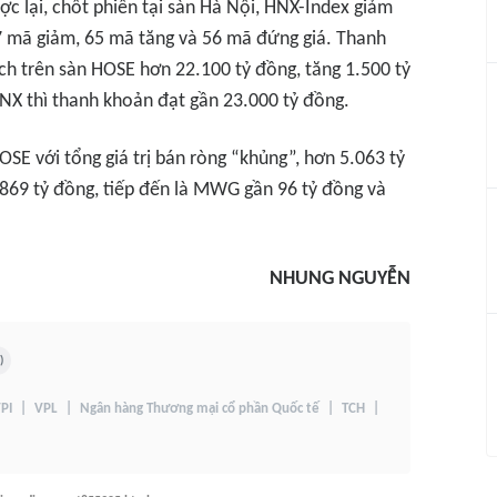
c lại, chốt phiên tại sàn Hà Nội, HNX-Index giảm
7 mã giảm, 65 mã tăng và 56 mã đứng giá. Thanh
 dịch trên sàn HOSE hơn 22.100 tỷ đồng, tăng 1.500 tỷ
HNX thì thanh khoản đạt gần 23.000 tỷ đồng.
OSE với tổng giá trị bán ròng “khủng”, hơn 5.063 tỷ
.869 tỷ đồng, tiếp đến là MWG gần 96 tỷ đồng và
NHUNG NGUYỄN
)
PI
VPL
Ngân hàng Thương mại cổ phần Quốc tế
TCH