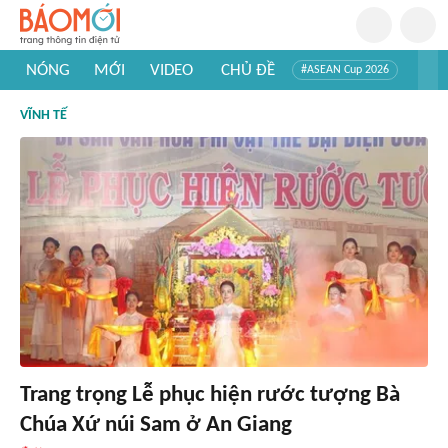
NÓNG
MỚI
VIDEO
CHỦ ĐỀ
#ASEAN Cup 2026
#Trí tuệ nhân tạo
#Mỹ - Iran
#Khám phá Việt Nam
VĨNH TẾ
#Khám phá thế giới
Trang trọng Lễ phục hiện rước tượng Bà
Chúa Xứ núi Sam ở An Giang