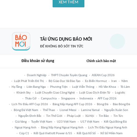
XEM THÊM
TẢI ỨNG DỤNG BÁO MỚI
ĐỂ KHÔNG BỎ SÓT TIN TỨC
Điều khoản sử dụng
Chính sách bảo mật
Doanh Nghiệp
THPT Chuyên Tuyên Quang
ASEAN Cup 2026
Luật Phát Triển Đô Thị
Bộ Giáo Dục Và Đào Tạo
Eo Biển Hormuz
Iran
Năm
Hạ Tầng
Liên Bang Nga
Phương Tiện
Luật Viễn Thông
Hồ Văn Khoa
Tô Lâm
Khánh Sky
Luật Chuyển Giao Công Nghệ
Luật Giao Dịch Điện Tử
Logistic
Tháo Gỡ
Campuchia
Singapore
Indonesia
AFF Cup 2026
Lịch Thi Đấu AFF Cup 2026
Bảng Xếp Hạng AFF Cup 2026
Bóng Đá
Báo Bóng Đá
Bóng Đá Việt Nam
Thể Thao
Lionel Messi
Lamine Yamal
Nguyễn Xuân Son
Nguyễn Đình Bắc
Tin Thế Giới
Pháp Luật
Xã Hội
Tin Bão
Tin Tức
Giá Vàng
Tuyển Việt Nam
U23 Việt Nam
U17 Việt Nam
Kết Quả Bóng Đá
Ngoại Hạng Anh
Bảng Xếp Hạng Ngoại Hạng Anh
Lịch Thi Đấu Ngoại Hạng Anh
Cúp C1
Kết Quả Vietlott Power 6/55
Kết Quả Xổ Số
Xổ Số Miền Nam