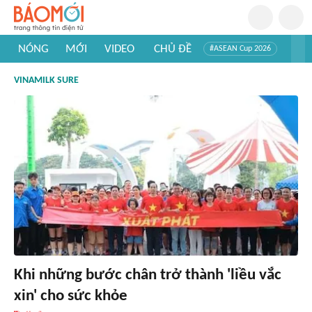
NÓNG
MỚI
VIDEO
CHỦ ĐỀ
#ASEAN Cup 2026
#Trí tuệ nhân tạo
#Mỹ - Iran
#Khám phá Việt Nam
VINAMILK SURE
#Khám phá thế giới
Khi những bước chân trở thành 'liều vắc
xin' cho sức khỏe