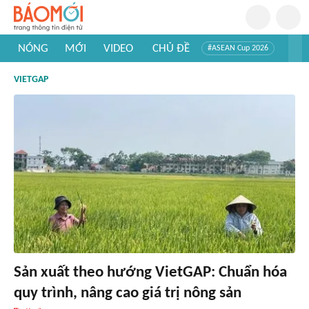
NÓNG
MỚI
VIDEO
CHỦ ĐỀ
#ASEAN Cup 2026
#Trí tuệ nhân tạo
#Mỹ - Iran
#Khám phá Việt Nam
VIETGAP
#Khám phá thế giới
Sản xuất theo hướng VietGAP: Chuẩn hóa
quy trình, nâng cao giá trị nông sản