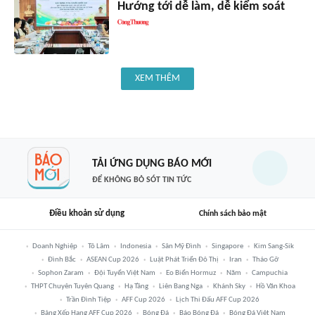
Hướng tới dễ làm, dễ kiểm soát
XEM THÊM
TẢI ỨNG DỤNG BÁO MỚI
ĐỂ KHÔNG BỎ SÓT TIN TỨC
Điều khoản sử dụng
Chính sách bảo mật
Doanh Nghiệp
Tô Lâm
Indonesia
Sân Mỹ Đình
Singapore
Kim Sang-Sik
Đình Bắc
ASEAN Cup 2026
Luật Phát Triển Đô Thị
Iran
Tháo Gỡ
Sophon Zaram
Đội Tuyển Việt Nam
Eo Biển Hormuz
Năm
Campuchia
THPT Chuyên Tuyên Quang
Hạ Tầng
Liên Bang Nga
Khánh Sky
Hồ Văn Khoa
Trần Đình Tiệp
AFF Cup 2026
Lịch Thi Đấu AFF Cup 2026
Bảng Xếp Hạng AFF Cup 2026
Bóng Đá
Báo Bóng Đá
Bóng Đá Việt Nam