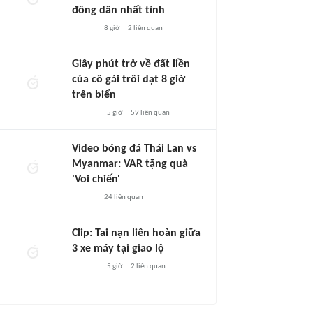
đông dân nhất tỉnh
8 giờ
2
liên quan
Giây phút trở về đất liền
của cô gái trôi dạt 8 giờ
trên biển
5 giờ
59
liên quan
Video bóng đá Thái Lan vs
Myanmar: VAR tặng quà
'Voi chiến'
24
liên quan
Clip: Tai nạn liên hoàn giữa
3 xe máy tại giao lộ
5 giờ
2
liên quan