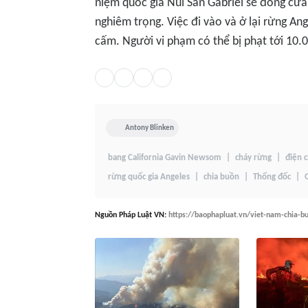
niệm quốc gia Núi San Gabriel sẽ đóng cửa
nghiêm trọng. Việc đi vào và ở lại rừng An
cấm. Người vi phạm có thể bị phạt tới 10.0
Antony Blinken
bang California Gavin Newsom
cháy rừng
điện 
rừng quốc gia Angeles
chia buồn
Thống đốc
Nguồn
Pháp Luật VN
:
https://baophapluat.vn/viet-nam-chia-b