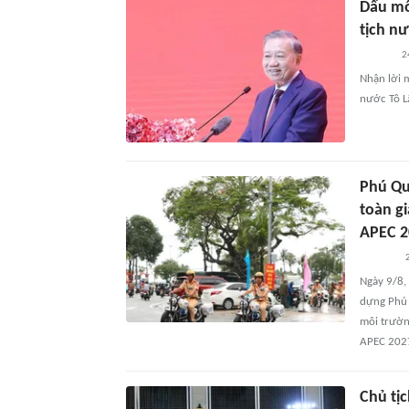
Dấu mố
tịch n
2
Nhận lời 
nước Tô L
Phú Qu
toàn g
APEC 2
2
Ngày 9/8,
dựng Phú 
môi trườn
APEC 202
Chủ tị