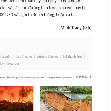
 cho đến cuối tuần này, do nguy cơ hỏa hoạn
geles và các con đường bên trong khu vực này bị
00 USD và ngồi tù đến 6 tháng, hoặc cả hai.
Minh Trang (t/h)
chia buồn
Los Angeles
Antony Blinken
Bùi Thanh Sơn
Gavin Newsom
uon-voi-hoa-ky-vu-chay-rung-nghiem-trong-o-los-angeles-post537728.html