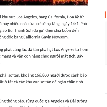
i khu vực Los Angeles, bang California, Hoa Kỳ từ
á hủy nhiều nhà cửa, cơ sở hạ tầng, ngày 14/1, Phó
giao Bùi Thanh Sơn đã gửi điện chia buồn đến
hống đốc bang California Gavin Newsom.
g phát cùng lúc đã tàn phá hạt Los Angeles từ hôm
ệt mạng và vẫn còn hàng chục người mất tích, gây
.
phải sơ tán, khoảng 166.800 người được cảnh báo
ặt ở tất cả các khu vực sơ tán để ngăn chặn tình
ũng thông báo, rừng quốc gia Angeles và Đài tưởng