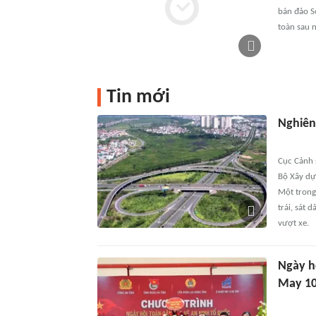
bán đảo S
toàn sau n
Tin mới
Nghiên
Cục Cảnh 
Bộ Xây dự
Một trong
trái, sát 
vượt xe.
Ngày hộ
May 10