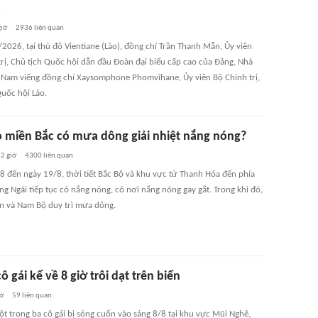
o
giờ
2936
liên quan
2026, tại thủ đô Vientiane (Lào), đồng chí Trần Thanh Mẫn, Ủy viên
trị, Chủ tịch Quốc hội dẫn đầu Đoàn đại biểu cấp cao của Đảng, Nhà
 Nam viếng đồng chí Xaysomphone Phomvihane, Ủy viên Bộ Chính trị,
Quốc hội Lào.
o miền Bắc có mưa dông giải nhiệt nắng nóng?
2 giờ
4300
liên quan
8 đến ngày 19/8, thời tiết Bắc Bộ và khu vực từ Thanh Hóa đến phía
g Ngãi tiếp tục có nắng nóng, có nơi nắng nóng gay gắt. Trong khi đó,
n và Nam Bộ duy trì mưa dông.
ô gái kể về 8 giờ trôi dạt trên biển
iờ
59
liên quan
một trong ba cô gái bị sóng cuốn vào sáng 8/8 tại khu vực Mũi Nghê,