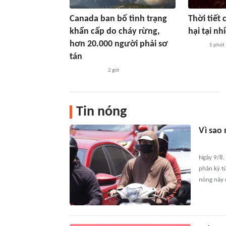
Canada ban bố tình trạng
Thời tiết 
khẩn cấp do cháy rừng,
hại tại n
hơn 20.000 người phải sơ
5 phút
tán
2 giờ
Tin nóng
Vì sao
Ngày 9/8, 
phân kỳ t
nóng này 