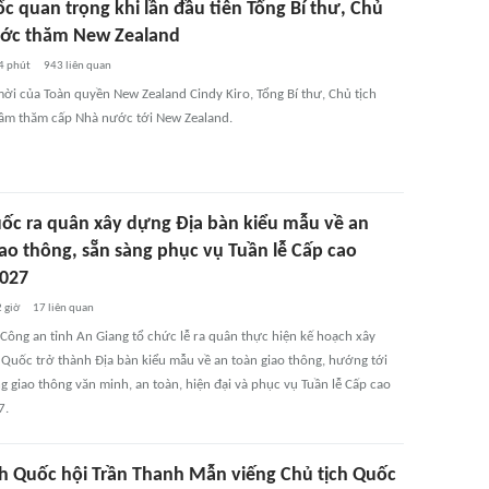
c quan trọng khi lần đầu tiên Tổng Bí thư, Chủ
ước thăm New Zealand
4 phút
943
liên quan
mời của Toàn quyền New Zealand Cindy Kiro, Tổng Bí thư, Chủ tịch
âm thăm cấp Nhà nước tới New Zealand.
ốc ra quân xây dựng Địa bàn kiểu mẫu về an
iao thông, sẵn sàng phục vụ Tuần lễ Cấp cao
027
 giờ
17
liên quan
 Công an tỉnh An Giang tổ chức lễ ra quân thực hiện kế hoạch xây
Quốc trở thành Địa bàn kiểu mẫu về an toàn giao thông, hướng tới
g giao thông văn minh, an toàn, hiện đại và phục vụ Tuần lễ Cấp cao
7.
ch Quốc hội Trần Thanh Mẫn viếng Chủ tịch Quốc