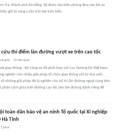
ơn Trà, thành phố Đà Nẵng, đã được tàu biên phòng đưa vào bờ an
hiều giờ bị sóng cuốn trôi dạt trên biển.
 cứu thí điểm làn đường vượt xe trên cao tốc
vài giây
10
liên quan
sát giao thông - Bộ Công an đã phối hợp với Cục Đường bộ Việt Nam,
ng nghiên cứu nhiều giải pháp tổ chức giao thông với tư duy mới.
 số những giải pháp đó là nghiên cứu bố trí làn đường ngoài cùng bên
dải phân cách giữa trên đường cao tốc làm làn đường dành riêng để
i toàn dân bảo vệ an ninh Tổ quốc tại Xí nghiệp
 Hà Tĩnh
1 phút