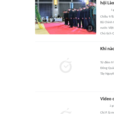
hội Là
1 
Chiều 9/8/
Bộ Chính 
nước Việt
Chủ tịch 
Khi nà
Từ đêm 9/
Đông Quản
Tây Nguyê
Video c
2 g
Chị P. là 