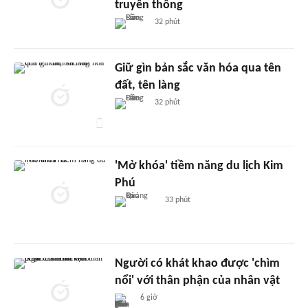
truyền thống
32 phút
Giữ gìn bản sắc văn hóa qua tên
đất, tên làng
32 phút
'Mở khóa' tiềm năng du lịch Kim
Phú
33 phút
Người có khát khao được 'chìm
nổi' với thân phận của nhân vật
6 giờ