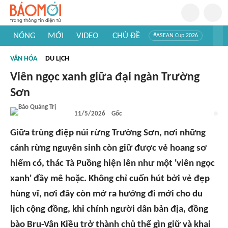
NÓNG
MỚI
VIDEO
CHỦ ĐỀ
#ASEAN Cup 2026
#Trí tuệ nhân tạo
#Mỹ - Iran
#Khám phá Việt Nam
VĂN HÓA
DU LỊCH
#Khám phá thế giới
Viên ngọc xanh giữa đại ngàn Trường
Sơn
11/5/2026
Gốc
Giữa trùng điệp núi rừng Trường Sơn, nơi những
cánh rừng nguyên sinh còn giữ được vẻ hoang sơ
hiếm có, thác Tà Puồng hiện lên như một 'viên ngọc
xanh' đầy mê hoặc. Không chỉ cuốn hút bởi vẻ đẹp
hùng vĩ, nơi đây còn mở ra hướng đi mới cho du
lịch cộng đồng, khi chính người dân bản địa, đồng
bào Bru-Vân Kiều trở thành chủ thể gìn giữ và khai