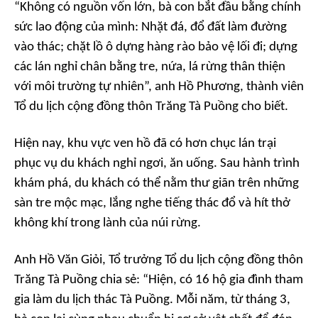
“Không có nguồn vốn lớn, bà con bắt đầu bằng chính
sức lao động của mình: Nhặt đá, đổ đất làm đường
vào thác; chặt lồ ô dựng hàng rào bảo vệ lối đi; dựng
các lán nghỉ chân bằng tre, nứa, lá rừng thân thiện
với môi trường tự nhiên”, anh Hồ Phương, thành viên
Tổ du lịch cộng đồng thôn Trăng Tà Puồng cho biết.
Hiện nay, khu vực ven hồ đã có hơn chục lán trại
phục vụ du khách nghỉ ngơi, ăn uống. Sau hành trình
khám phá, du khách có thể nằm thư giãn trên những
sàn tre mộc mạc, lắng nghe tiếng thác đổ và hít thở
không khí trong lành của núi rừng.
Anh Hồ Văn Giỏi, Tổ trưởng Tổ du lịch cộng đồng thôn
Trăng Tà Puồng chia sẻ: “Hiện, có 16 hộ gia đình tham
gia làm du lịch thác Tà Puồng. Mỗi năm, từ tháng 3,