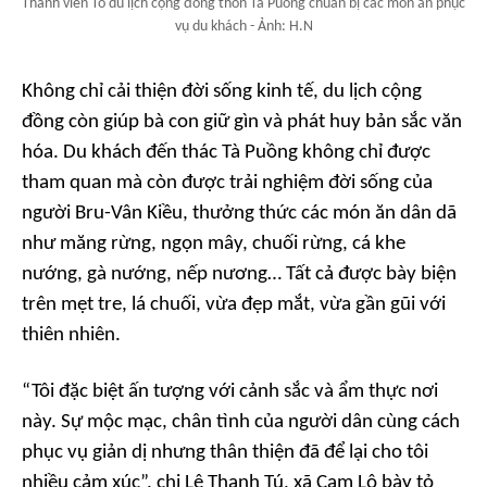
Thành viên Tổ du lịch cộng đồng thôn Tà Puồng chuẩn bị các món ăn phục
vụ du khách - Ảnh: H.N
Không chỉ cải thiện đời sống kinh tế, du lịch cộng
đồng còn giúp bà con giữ gìn và phát huy bản sắc văn
hóa. Du khách đến thác Tà Puồng không chỉ được
tham quan mà còn được trải nghiệm đời sống của
người Bru-Vân Kiều, thưởng thức các món ăn dân dã
như măng rừng, ngọn mây, chuối rừng, cá khe
nướng, gà nướng, nếp nương… Tất cả được bày biện
trên mẹt tre, lá chuối, vừa đẹp mắt, vừa gần gũi với
thiên nhiên.
“Tôi đặc biệt ấn tượng với cảnh sắc và ẩm thực nơi
này. Sự mộc mạc, chân tình của người dân cùng cách
phục vụ giản dị nhưng thân thiện đã để lại cho tôi
nhiều cảm xúc”, chị Lê Thanh Tú, xã Cam Lộ bày tỏ