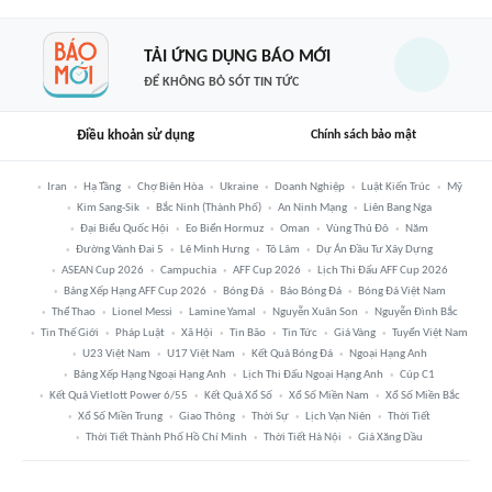
TẢI ỨNG DỤNG BÁO MỚI
ĐỂ KHÔNG BỎ SÓT TIN TỨC
Điều khoản sử dụng
Chính sách bảo mật
Iran
Hạ Tầng
Chợ Biên Hòa
Ukraine
Doanh Nghiệp
Luật Kiến Trúc
Mỹ
Kim Sang-Sik
Bắc Ninh (thành Phố)
An Ninh Mạng
Liên Bang Nga
Đại Biểu Quốc Hội
Eo Biển Hormuz
Oman
Vùng Thủ Đô
Năm
Đường Vành Đai 5
Lê Minh Hưng
Tô Lâm
Dự Án Đầu Tư Xây Dựng
ASEAN Cup 2026
Campuchia
AFF Cup 2026
Lịch Thi Đấu AFF Cup 2026
Bảng Xếp Hạng AFF Cup 2026
Bóng Đá
Báo Bóng Đá
Bóng Đá Việt Nam
Thể Thao
Lionel Messi
Lamine Yamal
Nguyễn Xuân Son
Nguyễn Đình Bắc
Tin Thế Giới
Pháp Luật
Xã Hội
Tin Bão
Tin Tức
Giá Vàng
Tuyển Việt Nam
U23 Việt Nam
U17 Việt Nam
Kết Quả Bóng Đá
Ngoại Hạng Anh
Bảng Xếp Hạng Ngoại Hạng Anh
Lịch Thi Đấu Ngoại Hạng Anh
Cúp C1
Kết Quả Vietlott Power 6/55
Kết Quả Xổ Số
Xổ Số Miền Nam
Xổ Số Miền Bắc
Xổ Số Miền Trung
Giao Thông
Thời Sự
Lịch Vạn Niên
Thời Tiết
Thời Tiết Thành Phố Hồ Chí Minh
Thời Tiết Hà Nội
Giá Xăng Dầu