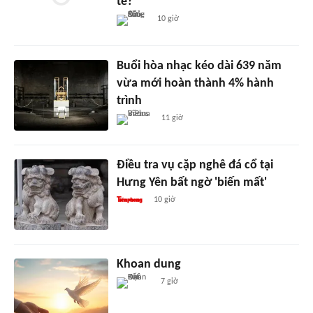
tế?
10 giờ
Buổi hòa nhạc kéo dài 639 năm
vừa mới hoàn thành 4% hành
trình
11 giờ
Điều tra vụ cặp nghê đá cổ tại
Hưng Yên bất ngờ 'biến mất'
10 giờ
Khoan dung
7 giờ