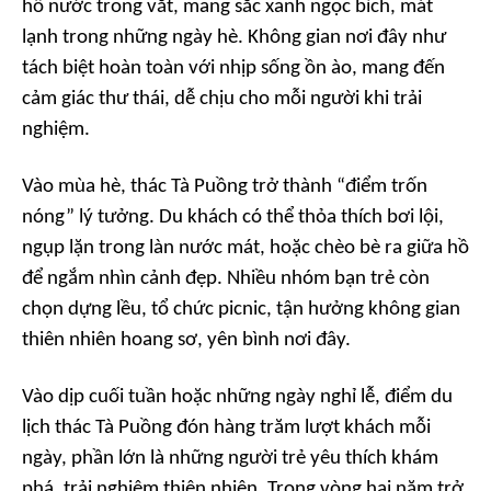
hồ nước trong vắt, mang sắc xanh ngọc bích, mát
lạnh trong những ngày hè. Không gian nơi đây như
tách biệt hoàn toàn với nhịp sống ồn ào, mang đến
cảm giác thư thái, dễ chịu cho mỗi người khi trải
nghiệm.
Vào mùa hè, thác Tà Puồng trở thành “điểm trốn
nóng” lý tưởng. Du khách có thể thỏa thích bơi lội,
ngụp lặn trong làn nước mát, hoặc chèo bè ra giữa hồ
để ngắm nhìn cảnh đẹp. Nhiều nhóm bạn trẻ còn
chọn dựng lều, tổ chức picnic, tận hưởng không gian
thiên nhiên hoang sơ, yên bình nơi đây.
Vào dịp cuối tuần hoặc những ngày nghỉ lễ, điểm du
lịch thác Tà Puồng đón hàng trăm lượt khách mỗi
ngày, phần lớn là những người trẻ yêu thích khám
phá, trải nghiệm thiên nhiên. Trong vòng hai năm trở