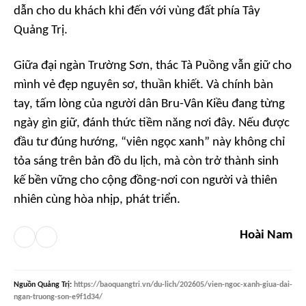
dẫn cho du khách khi đến với vùng đất phía Tây
Quảng Trị.
Giữa đại ngàn Trường Sơn, thác Tà Puồng vẫn giữ cho
mình vẻ đẹp nguyên sơ, thuần khiết. Và chính bàn
tay, tấm lòng của người dân Bru-Vân Kiều đang từng
ngày gìn giữ, đánh thức tiềm năng nơi đây. Nếu được
đầu tư đúng hướng, “viên ngọc xanh” này không chỉ
tỏa sáng trên bản đồ du lịch, mà còn trở thành sinh
kế bền vững cho cộng đồng-nơi con người và thiên
nhiên cùng hòa nhịp, phát triển.
Hoài Nam
Nguồn
Quảng Trị
:
https://baoquangtri.vn/du-lich/202605/vien-ngoc-xanh-giua-dai-
ngan-truong-son-e9f1d34/