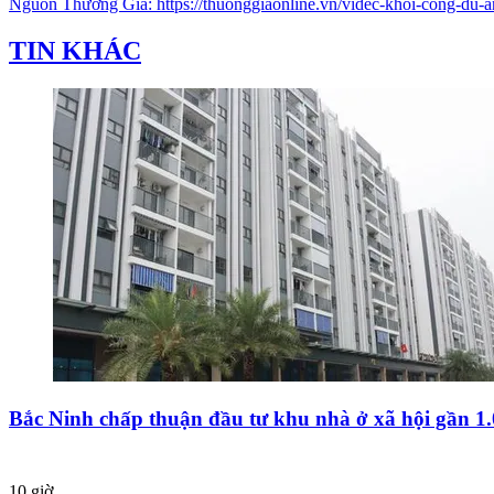
Nguồn
Thương Gia
:
https://thuonggiaonline.vn/videc-khoi-cong-du
TIN KHÁC
Bắc Ninh chấp thuận đầu tư khu nhà ở xã hội gần 1
10 giờ