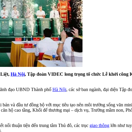
Liệt,
Hà Nội
, Tập đoàn VIDEC long trọng tổ chức Lễ khởi công K
ện lãnh đạo UBND Thành phố
Hà Nội
, các sở ban ngành, đại diện Tập 
ản và đầu tư đồng bộ với mục tiêu tạo nên môi trường sống văn minh
căn hộ cao tầng, Khối đế thương mại – dịch vụ, Trường mầm non, Phòng
ết nối thuận tiện đến trung tâm Thủ đô, các trục
giao thông
lớn như tuy
.