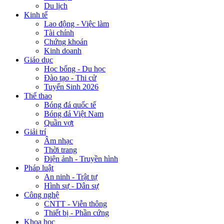
Du lịch
Kinh tế
Lao động - Việc làm
Tài chính
Chứng khoán
Kinh doanh
Giáo dục
Học bổng - Du học
Đào tạo - Thi cử
Tuyển Sinh 2026
Thể thao
Bóng đá quốc tế
Bóng đá Việt Nam
Quần vợt
Giải trí
Âm nhạc
Thời trang
Điện ảnh - Truyền hình
Pháp luật
An ninh - Trật tự
Hình sự - Dân sự
Công nghệ
CNTT - Viễn thông
Thiết bị - Phần cứng
Khoa học