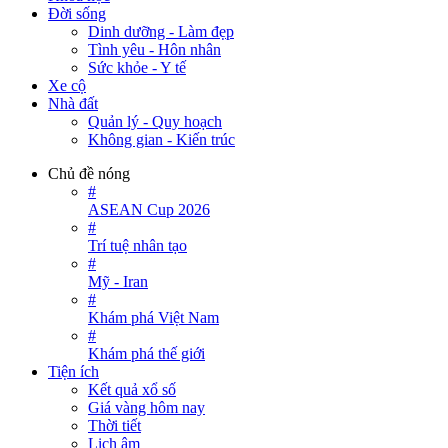
Đời sống
Dinh dưỡng - Làm đẹp
Tình yêu - Hôn nhân
Sức khỏe - Y tế
Xe cộ
Nhà đất
Quản lý - Quy hoạch
Không gian - Kiến trúc
Chủ đề nóng
#
ASEAN Cup 2026
#
Trí tuệ nhân tạo
#
Mỹ - Iran
#
Khám phá Việt Nam
#
Khám phá thế giới
Tiện ích
Kết quả xổ số
Giá vàng hôm nay
Thời tiết
Lịch âm