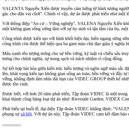
VALENTA Nguyễn Xiển được truyền cảm hứng từ hình tượng người chi
gác cho dân vui chơi”. Chính vì vậy, dự án được phát triển như một l
Với thông điệp “An cư – Vững nghiệp”, VALENA Nguyễn Xiển không nhữ
một không gian sống xứng tầm với sự hy sinh và tận tâm của họ, một
Công trình được kiến tạo với hình khối hiện đại, hiên ngang sừng sữ
công trình còn được thể hiện qua ba gam màu chủ đạo giàu ý nghĩa b
Màu xanh rêu tượng trưng cho sự bền vững, kỷ luật và chiều sâu truy
trưng cho chính nghĩa, sự trong sạch và trách nhiệm vì cộng đồng.
Sự kết hợp hài hòa giữa kiến trúc biểu tượng và ngôn ngữ màu sắc đ
lên, khát vọng kiến tạo không gian sống an toàn, bền vững và đầy t
vững, khẳng định tầm nhìn dài hạn của VIDEC GROUP thiết kế những cô
được tôn vinh.
Được biết, với hơn 20 năm phát triển, Tập đoàn VIDEC là một trong n
khai thành công hàng loạt dự án như: Riverside Garden, VIDEX Compl
Phát biểu tại buổi lễ, đại diện Tập đoàn VIDEC khẳng định: “VALE
phụng sự
xã hội
. Với dự án này, Tập đoàn VIDEC cam kết đảm bảo chấ