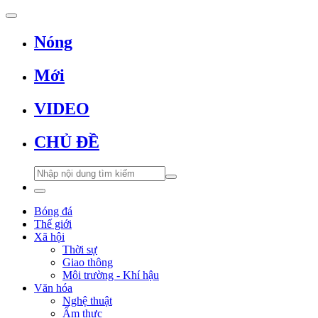
Nóng
Mới
VIDEO
CHỦ ĐỀ
Bóng đá
Thế giới
Xã hội
Thời sự
Giao thông
Môi trường - Khí hậu
Văn hóa
Nghệ thuật
Ẩm thực