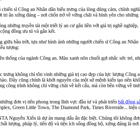
ến sĩ Công an Nhân dân biểu trưng của lòng dũng cảm, chính nghĩa, 
ời tri ân xứng đáng – nơi chốn trở về vững chãi và bình yên cho những
ng truyền tải một triết lý an cư gắn liền với giá trị nghề nghiệp, m
 cộng đồng ưu tú và gắn kết.
ng giữa bầu trời, tựa như hình ảnh những người chiến sĩ Công an Nhân 
iểu tượng:
ền thống của ngành Công an. Màu xanh nõn chuối gợi nhắc sức trẻ, nhiệ
ặc trưng không chỉ tôn vinh những giá trị cao đẹp của lực lượng Công 
ự hào. Đây cũng chính là khởi nguyên của một sứ mệnh kiến tạo nên kh
ng trình không chỉ vững chãi về kết cấu, mà còn bền vững về tinh thầ
hững đơn vị tiên phong trong lĩnh vực đầu tư và phát triển
bất động s
ex, Green Little Town, The Diamond Park, Times Riverside... hiện diệ
NTA Nguyễn Xiển là dự án mang dấu ấn đặc biệt. Chúng tôi không đơn
t lượng, pháp lý, tiến độ và tiện ích sống đồng bộ, xứng đáng là nơi