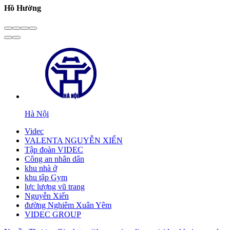
Hồ Hường
Hà Nội
Videc
VALENTA NGUYỄN XIỂN
Tập đoàn VIDEC
Công an nhân dân
khu nhà ở
khu tập Gym
lực lượng vũ trang
Nguyễn Xiển
đường Nghiêm Xuân Yêm
VIDEC GROUP