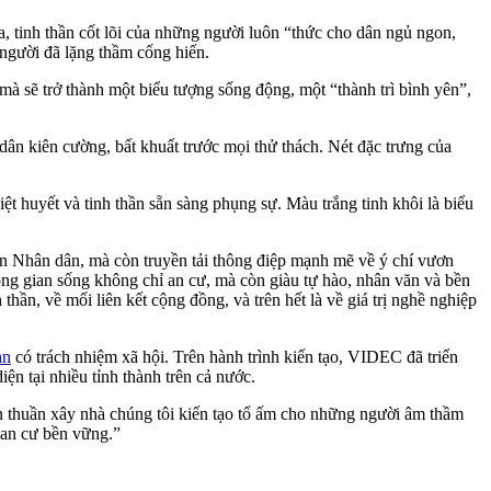
tinh thần cốt lõi của những người luôn “thức cho dân ngủ ngon,
 người đã lặng thầm cống hiến.
à sẽ trở thành một biểu tượng sống động, một “thành trì bình yên”,
dân kiên cường, bất khuất trước mọi thử thách. Nét đặc trưng của
t huyết và tinh thần sẵn sàng phụng sự. Màu trắng tinh khôi là biểu
an Nhân dân, mà còn truyền tải thông điệp mạnh mẽ về ý chí vươn
ông gian sống không chỉ an cư, mà còn giàu tự hào, nhân văn và bền
n, về mối liên kết cộng đồng, và trên hết là về giá trị nghề nghiệp
ản
có trách nhiệm xã hội. Trên hành trình kiến tạo, VIDEC đã triển
n tại nhiều tỉnh thành trên cả nước.
 thuần xây nhà chúng tôi kiến tạo tổ ấm cho những người âm thầm
 an cư bền vững.”