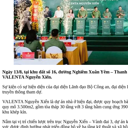
Ngày 13/8, tại khu đất số 16, đường Nghiêm Xuân Yêm – Thanh 
VALENTA Nguyễn Xiển.
Sự kiện có sự hiện diện của đại diện Lãnh đạo Bộ Công an, đại di
truyền thông tham dự.
VALENTA Nguyễn Xiển là dự án nhà ở hiện đại, được quy hoạch bài b
quy mô 3.500m2, gồm tòa tháp 30 tầng với 3 tầng hầm cung ứng 390 
khu khép kín.
Nằm tại vị trí chiến lược trên trục Nguyễn Xiển – Vành đai 3, dự án k
vực được định hướng phát triển đồng bộ về hạ tầng kỹ thuật và xã hội