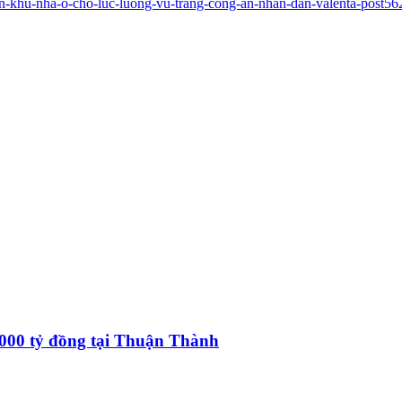
-an-khu-nha-o-cho-luc-luong-vu-trang-cong-an-nhan-dan-valenta-post56
.000 tỷ đồng tại Thuận Thành