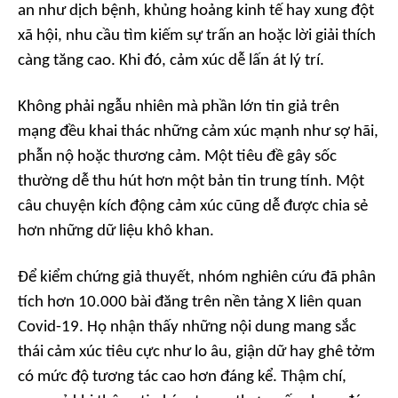
an như dịch bệnh, khủng hoảng kinh tế hay xung đột
xã hội, nhu cầu tìm kiếm sự trấn an hoặc lời giải thích
càng tăng cao. Khi đó, cảm xúc dễ lấn át lý trí.
Không phải ngẫu nhiên mà phần lớn tin giả trên
mạng đều khai thác những cảm xúc mạnh như sợ hãi,
phẫn nộ hoặc thương cảm. Một tiêu đề gây sốc
thường dễ thu hút hơn một bản tin trung tính. Một
câu chuyện kích động cảm xúc cũng dễ được chia sẻ
hơn những dữ liệu khô khan.
Để kiểm chứng giả thuyết, nhóm nghiên cứu đã phân
tích hơn 10.000 bài đăng trên nền tảng X liên quan
Covid-19. Họ nhận thấy những nội dung mang sắc
thái cảm xúc tiêu cực như lo âu, giận dữ hay ghê tởm
có mức độ tương tác cao hơn đáng kể. Thậm chí,