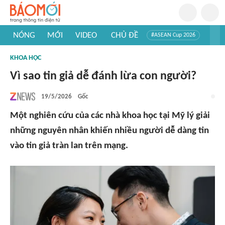
NÓNG
MỚI
VIDEO
CHỦ ĐỀ
#ASEAN Cup 2026
#Trí tuệ nhân tạo
#Mỹ - Iran
#Khám phá Việt Nam
KHOA HỌC
#Khám phá thế giới
Vì sao tin giả dễ đánh lừa con người?
19/5/2026
Gốc
Một nghiên cứu của các nhà khoa học tại Mỹ lý giải
những nguyên nhân khiến nhiều người dễ dàng tin
vào tin giả tràn lan trên mạng.