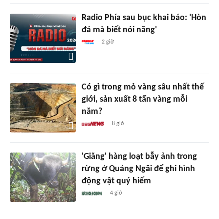
Radio Phía sau bục khai báo: 'Hòn
đá mà biết nói năng'
2 giờ
Có gì trong mỏ vàng sâu nhất thế
giới, sản xuất 8 tấn vàng mỗi
năm?
8 giờ
'Giăng' hàng loạt bẫy ảnh trong
rừng ở Quảng Ngãi để ghi hình
động vật quý hiếm
4 giờ