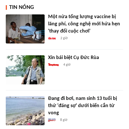
TIN NÓNG
Một nửa tổng lượng vaccine bị
lãng phí, công nghệ mới hứa hẹn
'thay đổi cuộc chơi'
2 giờ
Xin bái biệt Cụ Đức Rùa
4 giờ
Đang đi bơi, nam sinh 13 tuổi bị
thứ 'đáng sợ' dưới biển cắn tử
vong
8 giờ