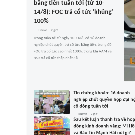
bằng tiền tuần tới (từ 10-
14/8): FOC trả cổ tức 'khủng'
100%
Bnews
2 giờ
Trong tuần tới từ ngày 10-14/8, có 16 doanh
nghiệp chốt quyền trả cổ tức bằng tiền, trong đó
FOC trả cổ tức cao nhất 100%, trong khi AAM và
BSR trả cổ tức thấp nhất 3%.
Tin chứng khoán: 16 doanh
nghiệp chốt quyền họp đại hộ
cổ đông tuần tới
Bnews
2 giờ
Sau kết luận thanh tra về hoạ
động kinh doanh vàng: Mi H
và Bảo Tín Mạnh Hải nói gì?