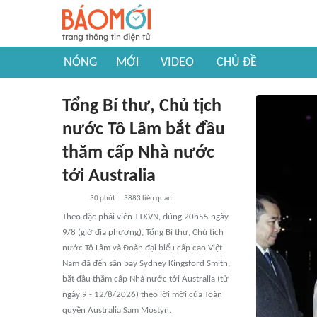
NÓNG
MỚI
VIDEO
CHỦ ĐỀ
Tổng Bí thư, Chủ tịch
nước Tô Lâm bắt đầu
thăm cấp Nhà nước
tới Australia
30 phút
3883
liên quan
Theo đặc phái viên TTXVN, đúng 20h55 ngày
9/8 (giờ địa phương), Tổng Bí thư, Chủ tịch
nước Tô Lâm và Đoàn đại biểu cấp cao Việt
Nam đã đến sân bay Sydney Kingsford Smith,
bắt đầu thăm cấp Nhà nước tới Australia (từ
ngày 9 - 12/8/2026) theo lời mời của Toàn
quyền Australia Sam Mostyn.