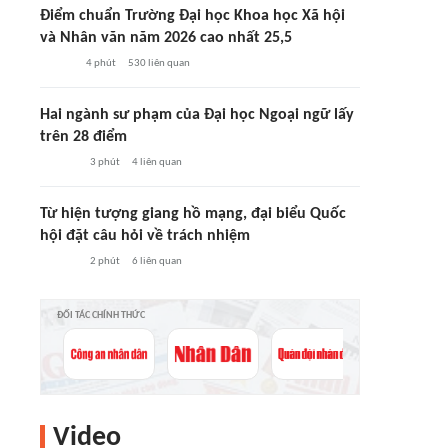
Điểm chuẩn Trường Đại học Khoa học Xã hội
và Nhân văn năm 2026 cao nhất 25,5
4 phút
530
liên quan
Hai ngành sư phạm của Đại học Ngoại ngữ lấy
trên 28 điểm
3 phút
4
liên quan
Từ hiện tượng giang hồ mạng, đại biểu Quốc
hội đặt câu hỏi về trách nhiệm
2 phút
6
liên quan
ĐỐI TÁC CHÍNH THỨC
Video