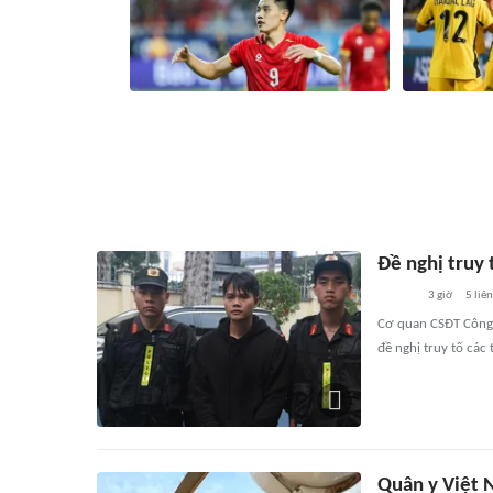
ASEAN Cup 2026: Đình Bắc là Vua phá
Nhật ký ASEA
lưới vòng bảng nhưng vẫn xếp sau cầu
Việt Nam gặp
thủ này
Cup 2026
2 giờ
1219
liên quan
2 giờ
1
Đề nghị truy 
3 giờ
5
liê
Cơ quan CSĐT Công 
đề nghị truy tố các
Quân y Việt 