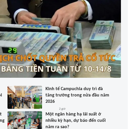
Kinh tế Campuchia duy trì đà
i
tăng trưởng trong nửa đầu năm
2026
2 giờ
t
Một ngân hàng hạ lãi suất ở
ồng
nhiều kỳ hạn, dự báo đến cuối
năm ra sao?