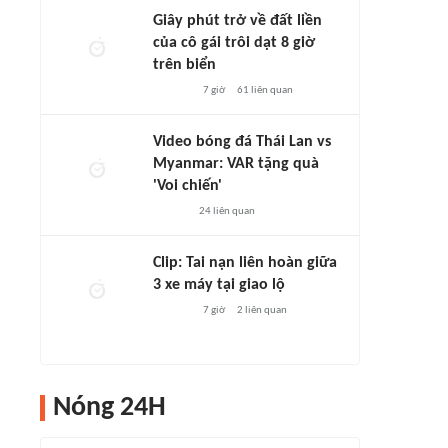
Giây phút trở về đất liền
của cô gái trôi dạt 8 giờ
trên biển
7 giờ
61
liên quan
Video bóng đá Thái Lan vs
Myanmar: VAR tặng quà
'Voi chiến'
24
liên quan
Clip: Tai nạn liên hoàn giữa
3 xe máy tại giao lộ
7 giờ
2
liên quan
Nóng 24H