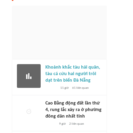
 Việt Nam trước trận bán kết
 Cup 2026: Những vấn đề cần
phục
Kết quả vòng bảng ASEAN Cup 2026
2 giờ
1219
liên quan
3 giờ
78
liên quan
Khoảnh khắc tàu hải quân,
tàu cá cứu hai người trôi
dạt trên biển Đà Nẵng
11 giờ
61
liên quan
Cao Bằng động đất lần thứ
4, rung lắc xảy ra ở phường
đông dân nhất tỉnh
9 giờ
2
liên quan