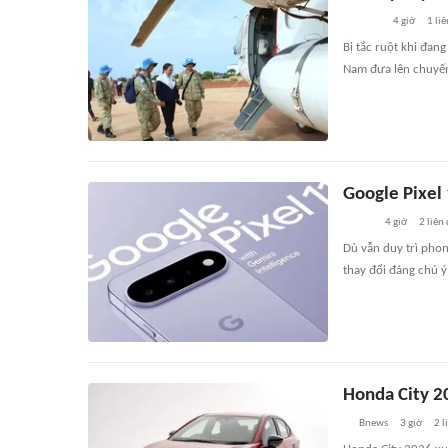
4 giờ
1
liê
Bị tắc ruột khi đa
Nam đưa lên chuyến t
Google Pixel 
4 giờ
2
liên
Dù vẫn duy trì phon
thay đổi đáng chú 
Honda City 20
Bnews
3 giờ
2
l