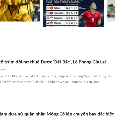
N Cup ngày 9/8: Đội tuyển
Tuyển
 Malaysia ở bán kết ASEAN
Indonesia phạm lỗi nhiều nhất trước
ASEAN
khi bị loại khỏi ASEAN Cup 2026
khắc 
47
liên quan
2 giờ
1219
liên quan
tố trùm đòi nợ thuê Được 'Đất Bắc', Lê Phong Gia Lai
n quan
an TPHCM vừa hoàn tất kết luận điều tra, chuyển hồ sơ sang Viện KSND cùng cấp
 trùm đòi nợ thuê Được "Đất Bắc", Lê Phong Gia Lai… cùng 54 bị can khác.
Nam đưa nữ quân nhân Mông Cổ lên chuyến bay đặc biệt