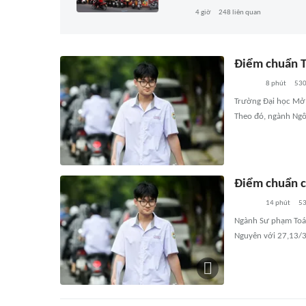
4 giờ
248
liên quan
Điểm chuẩn T
8 phút
53
Trường Đại học Mở 
Theo đó, ngành Ngô
Điểm chuẩn c
14 phút
5
Ngành Sư phạm Toán
Nguyên với 27,13/3