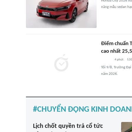
Honda City 2026 xuấ
năng mẫu sedan hạn
Điểm chuẩn T
cao nhất 25,
4 phút
53
Tối 9/8, Trường Đạ
năm 2026.
CHUYỂN ĐỘNG KINH DOAN
Lịch chốt quyền trả cổ tức