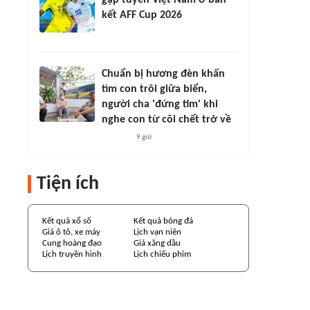
gặp tuyển Việt Nam ở bán
kết AFF Cup 2026
Chuẩn bị hương đèn khấn
tìm con trôi giữa biển,
người cha 'đứng tim' khi
nghe con từ cõi chết trở về
9 giờ
Tiện ích
Kết quả xổ số
Kết quả bóng đá
Giá ô tô, xe máy
Lịch vạn niên
Cung hoàng đạo
Giá xăng dầu
Lịch truyền hình
Lịch chiếu phim