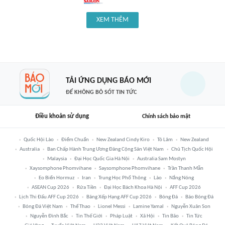
XEM THÊM
TẢI ỨNG DỤNG BÁO MỚI
ĐỂ KHÔNG BỎ SÓT TIN TỨC
Điều khoản sử dụng
Chính sách bảo mật
Quốc Hội Lào
Điểm Chuẩn
New Zealand Cindy Kiro
Tô Lâm
New Zealand
Australia
Ban Chấp Hành Trung Ương Đảng Cộng Sản Việt Nam
Chủ Tịch Quốc Hội
Malaysia
Đại Học Quốc Gia Hà Nội
Australia Sam Mostyn
Xaysomphone Phomvihane
Saysomphone Phomvihane
Trần Thanh Mẫn
Eo Biển Hormuz
Iran
Trung Học Phổ Thông
Lào
Nắng Nóng
ASEAN Cup 2026
Rửa Tiền
Đại Học Bách Khoa Hà Nội
AFF Cup 2026
Lịch Thi Đấu AFF Cup 2026
Bảng Xếp Hạng AFF Cup 2026
Bóng Đá
Báo Bóng Đá
Bóng Đá Việt Nam
Thể Thao
Lionel Messi
Lamine Yamal
Nguyễn Xuân Son
Nguyễn Đình Bắc
Tin Thế Giới
Pháp Luật
Xã Hội
Tin Bão
Tin Tức