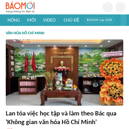
NÓNG
MỚI
VIDEO
CHỦ ĐỀ
#ASEAN Cup 2026
#Trí tuệ nhân tạo
#Mỹ - Iran
#Khám phá Việt Nam
VĂN HÓA HỒ CHÍ MINH
#Khám phá thế giới
Lan tỏa việc học tập và làm theo Bác qua
'Không gian văn hóa Hồ Chí Minh'