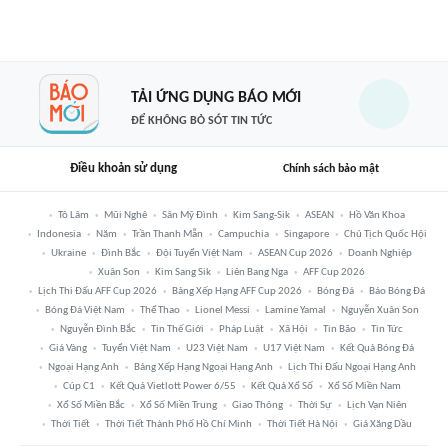
TẢI ỨNG DỤNG BÁO MỚI
ĐỂ KHÔNG BỎ SÓT TIN TỨC
Điều khoản sử dụng
Chính sách bảo mật
Tô Lâm
Mũi Nghê
Sân Mỹ Đình
Kim Sang-Sik
ASEAN
Hồ Văn Khoa
Indonesia
Năm
Trần Thanh Mẫn
Campuchia
Singapore
Chủ Tịch Quốc Hội
Ukraine
Đình Bắc
Đội Tuyển Việt Nam
ASEAN Cup 2026
Doanh Nghiệp
Xuân Son
Kim Sang Sik
Liên Bang Nga
AFF Cup 2026
Lịch Thi Đấu AFF Cup 2026
Bảng Xếp Hạng AFF Cup 2026
Bóng Đá
Báo Bóng Đá
Bóng Đá Việt Nam
Thể Thao
Lionel Messi
Lamine Yamal
Nguyễn Xuân Son
Nguyễn Đình Bắc
Tin Thế Giới
Pháp Luật
Xã Hội
Tin Bão
Tin Tức
Giá Vàng
Tuyển Việt Nam
U23 Việt Nam
U17 Việt Nam
Kết Quả Bóng Đá
Ngoại Hạng Anh
Bảng Xếp Hạng Ngoại Hạng Anh
Lịch Thi Đấu Ngoại Hạng Anh
Cúp C1
Kết Quả Vietlott Power 6/55
Kết Quả Xổ Số
Xổ Số Miền Nam
Xổ Số Miền Bắc
Xổ Số Miền Trung
Giao Thông
Thời Sự
Lịch Vạn Niên
Thời Tiết
Thời Tiết Thành Phố Hồ Chí Minh
Thời Tiết Hà Nội
Giá Xăng Dầu