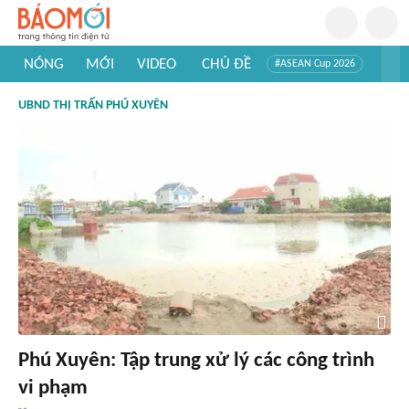
NÓNG
MỚI
VIDEO
CHỦ ĐỀ
#ASEAN Cup 2026
#Trí tuệ nhân tạo
#Mỹ - Iran
#Khám phá Việt Nam
UBND THỊ TRẤN PHÚ XUYÊN
#Khám phá thế giới
Phú Xuyên: Tập trung xử lý các công trình
vi phạm