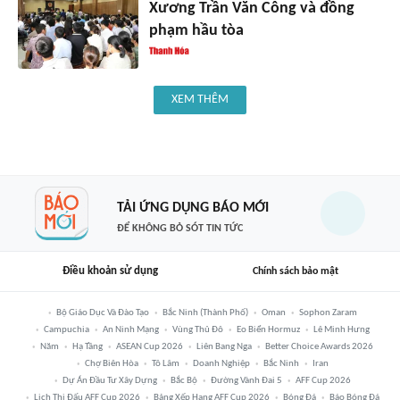
Xương Trần Văn Công và đồng
phạm hầu tòa
XEM THÊM
TẢI ỨNG DỤNG BÁO MỚI
ĐỂ KHÔNG BỎ SÓT TIN TỨC
Điều khoản sử dụng
Chính sách bảo mật
Bộ Giáo Dục Và Đào Tạo
Bắc Ninh (thành Phố)
Oman
Sophon Zaram
Campuchia
An Ninh Mạng
Vùng Thủ Đô
Eo Biển Hormuz
Lê Minh Hưng
Năm
Hạ Tầng
ASEAN Cup 2026
Liên Bang Nga
Better Choice Awards 2026
Chợ Biên Hòa
Tô Lâm
Doanh Nghiệp
Bắc Ninh
Iran
Dự Án Đầu Tư Xây Dựng
Bắc Bộ
Đường Vành Đai 5
AFF Cup 2026
Lịch Thi Đấu AFF Cup 2026
Bảng Xếp Hạng AFF Cup 2026
Bóng Đá
Báo Bóng Đá