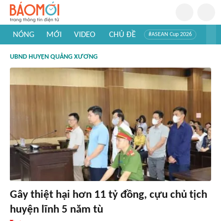
NÓNG
MỚI
VIDEO
CHỦ ĐỀ
#ASEAN Cup 2026
#Trí tuệ nhân tạo
#Mỹ - Iran
#Khám phá Việt Nam
UBND HUYỆN QUẢNG XƯƠNG
#Khám phá thế giới
Gây thiệt hại hơn 11 tỷ đồng, cựu chủ tịch
huyện lĩnh 5 năm tù