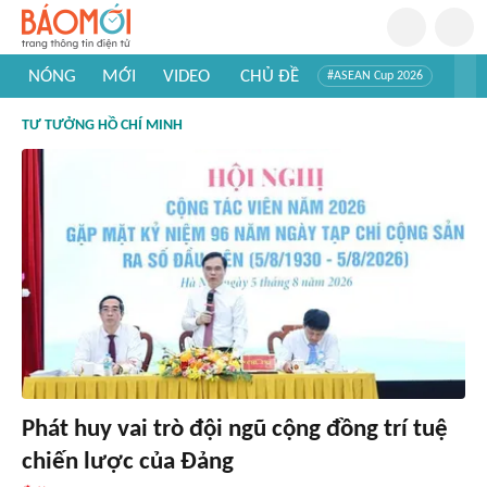
NÓNG
MỚI
VIDEO
CHỦ ĐỀ
#ASEAN Cup 2026
#Trí tuệ nhân tạo
#Mỹ - Iran
#Khám phá Việt Nam
TƯ TƯỞNG HỒ CHÍ MINH
#Khám phá thế giới
Phát huy vai trò đội ngũ cộng đồng trí tuệ
chiến lược của Đảng