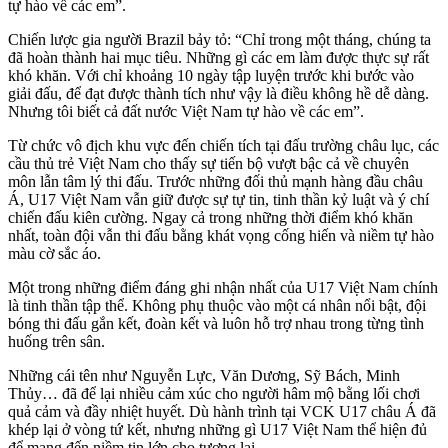
tự hào về các em”.
Chiến lược gia người Brazil bảy tỏ: “Chỉ trong một tháng, chúng ta
đã hoàn thành hai mục tiêu. Những gì các em làm được thực sự rất
khó khăn. Với chỉ khoảng 10 ngày tập luyện trước khi bước vào
giải đấu, để đạt được thành tích như vậy là điều không hề dễ dàng.
Nhưng tôi biết cả đất nước Việt Nam tự hào về các em”.
Từ chức vô địch khu vực đến chiến tích tại đấu trường châu lục, các
cầu thủ trẻ Việt Nam cho thấy sự tiến bộ vượt bậc cả về chuyên
môn lẫn tâm lý thi đấu. Trước những đối thủ mạnh hàng đầu châu
Á, U17 Việt Nam vẫn giữ được sự tự tin, tinh thần kỷ luật và ý chí
chiến đấu kiên cường. Ngay cả trong những thời điểm khó khăn
nhất, toàn đội vẫn thi đấu bằng khát vọng cống hiến và niềm tự hào
màu cờ sắc áo.
Một trong những điểm đáng ghi nhận nhất của U17 Việt Nam chính
là tinh thần tập thể. Không phụ thuộc vào một cá nhân nổi bật, đội
bóng thi đấu gắn kết, đoàn kết và luôn hỗ trợ nhau trong từng tình
huống trên sân.
Những cái tên như Nguyễn Lực, Văn Dương, Sỹ Bách, Minh
Thủy… đã để lại nhiều cảm xúc cho người hâm mộ bằng lối chơi
quả cảm và đầy nhiệt huyết. Dù hành trình tại VCK U17 châu Á đã
khép lại ở vòng tứ kết, nhưng những gì U17 Việt Nam thể hiện đủ
để mang đến niềm tin lớn cho tương lai.