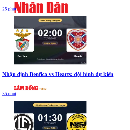
25 phút
Nhận định Benfica vs Hearts: đội hình dự kiến
35 phút