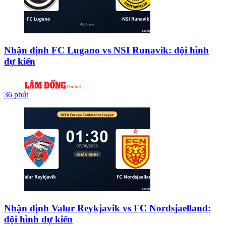
Nhận định FC Lugano vs NSI Runavik: đội hình
dự kiến
36 phút
Nhận định Valur Reykjavik vs FC Nordsjaelland:
đội hình dự kiến