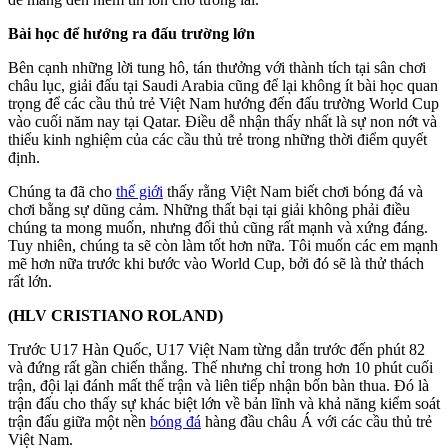
Bài học để hướng ra đấu trường lớn
Bên cạnh những lời tung hô, tán thưởng với thành tích tại sân chơi
châu lục, giải đấu tại Saudi Arabia cũng để lại không ít bài học quan
trọng để các cầu thủ trẻ Việt Nam hướng đến đấu trường World Cup
vào cuối năm nay tại Qatar. Điều dễ nhận thấy nhất là sự non nớt và
thiếu kinh nghiệm của các cầu thủ trẻ trong những thời điểm quyết
định.
Chúng ta đã cho
thế giới
thấy rằng Việt Nam biết chơi bóng đá và
chơi bằng sự dũng cảm. Những thất bại tại giải không phải điều
chúng ta mong muốn, nhưng đối thủ cũng rất mạnh và xứng đáng.
Tuy nhiên, chúng ta sẽ còn làm tốt hơn nữa. Tôi muốn các em mạnh
mẽ hơn nữa trước khi bước vào World Cup, bởi đó sẽ là thử thách
rất lớn.
(HLV CRISTIANO ROLAND)
Trước U17 Hàn Quốc, U17 Việt Nam từng dẫn trước đến phút 82
và đứng rất gần chiến thắng. Thế nhưng chỉ trong hơn 10 phút cuối
trận, đội lại đánh mất thế trận và liên tiếp nhận bốn bàn thua. Đó là
trận đấu cho thấy sự khác biệt lớn về bản lĩnh và khả năng kiểm soát
trận đấu giữa một nền
bóng đá
hàng đầu châu Á với các cầu thủ trẻ
Việt Nam.