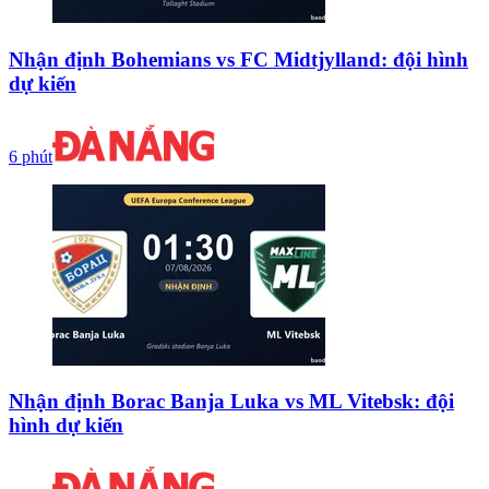
Nhận định Bohemians vs FC Midtjylland: đội hình
dự kiến
6 phút
Nhận định Borac Banja Luka vs ML Vitebsk: đội
hình dự kiến