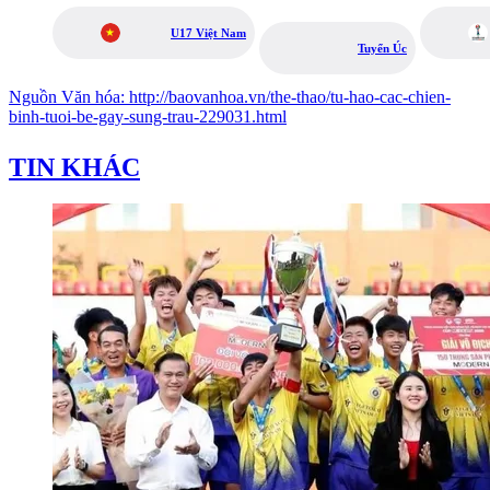
U17 Việt Nam
Tuyển Úc
Nguồn
Văn hóa
:
http://baovanhoa.vn/the-thao/tu-hao-cac-chien-
binh-tuoi-be-gay-sung-trau-229031.html
TIN KHÁC