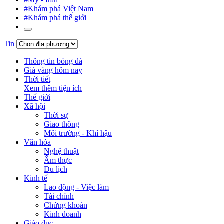
#Khám phá Việt Nam
#Khám phá thế giới
Tin
Thông tin bóng đá
Giá vàng hôm nay
Thời tiết
Xem thêm tiện ích
Thế giới
Xã hội
Thời sự
Giao thông
Môi trường - Khí hậu
Văn hóa
Nghệ thuật
Ẩm thực
Du lịch
Kinh tế
Lao động - Việc làm
Tài chính
Chứng khoán
Kinh doanh
Giáo dục