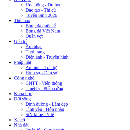
Học bổng - Du học
Đào tạo - Thi cử
Tuyển Sinh 2026
Thể thao
Bóng đá quốc tế
Bóng đá Việt Nam
Quần vợt
Giải trí
Âm nhạc
Thời trang
Điện ảnh - Truyền hình
Pháp luật
An ninh - Trật tự
Hình sự - Dân sự
Công nghệ
CNTT - Viễn thông
Thiết bị - Phần cứng
Khoa học
Đời sống
Dinh dưỡng - Làm đẹp
Tình yêu - Hôn nhân
Sức khỏe - Y tế
Xe cộ
Nhà đất