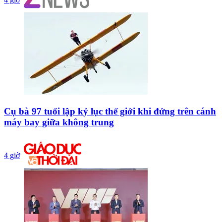
Cụ bà 97 tuổi lập kỷ lục thế giới khi đứng trên cánh
máy bay giữa không trung
4 giờ