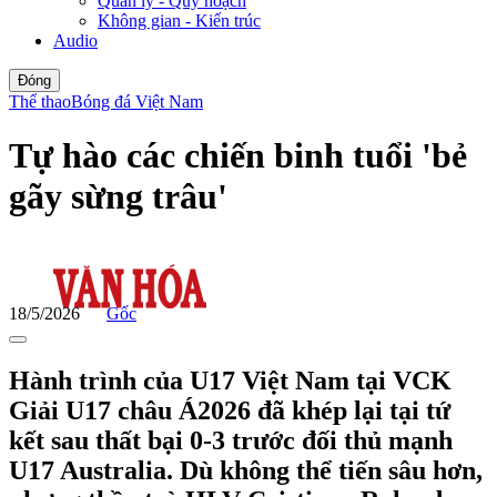
Quản lý - Quy hoạch
Không gian - Kiến trúc
Audio
Đóng
Thể thao
Bóng đá Việt Nam
Tự hào các chiến binh tuổi 'bẻ
gãy sừng trâu'
18/5/2026
Gốc
Hành trình của U17 Việt Nam tại VCK
Giải U17 châu Á2026 đã khép lại tại tứ
kết sau thất bại 0-3 trước đối thủ mạnh
U17 Australia. Dù không thể tiến sâu hơn,