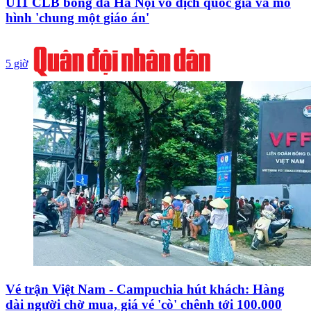
U11 CLB bóng đá Hà Nội vô địch quốc gia và mô
hình 'chung một giáo án'
5 giờ
Vé trận Việt Nam - Campuchia hút khách: Hàng
dài người chờ mua, giá vé 'cò' chênh tới 100.000