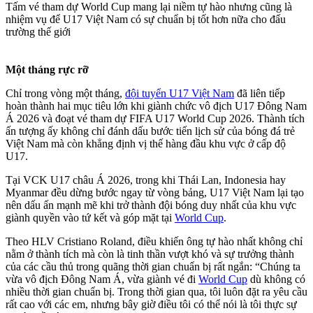
Tấm vé tham dự World Cup mang lại niềm tự hào nhưng cũng là
nhiệm vụ để U17 Việt Nam có sự chuẩn bị tốt hơn nữa cho đấu
trường thế giới
Một tháng rực rỡ
Chỉ trong vòng một tháng,
đội tuyển U17 Việt Nam
đã liên tiếp
hoàn thành hai mục tiêu lớn khi giành chức vô địch U17 Đông Nam
Á 2026 và đoạt vé tham dự FIFA U17 World Cup 2026. Thành tích
ấn tượng ấy không chỉ đánh dấu bước tiến lịch sử của bóng đá trẻ
Việt Nam mà còn khẳng định vị thế hàng đầu khu vực ở cấp độ
U17.
Tại VCK U17 châu Á 2026, trong khi Thái Lan, Indonesia hay
Myanmar đều dừng bước ngay từ vòng bảng, U17 Việt Nam lại tạo
nên dấu ấn mạnh mẽ khi trở thành đội bóng duy nhất của khu vực
giành quyền vào tứ kết và góp mặt tại
World Cup
.
Theo HLV Cristiano Roland, điều khiến ông tự hào nhất không chỉ
nằm ở thành tích mà còn là tinh thần vượt khó và sự trưởng thành
của các cầu thủ trong quãng thời gian chuẩn bị rất ngắn: “Chúng ta
vừa vô địch Đông Nam Á, vừa giành vé đi
World Cup
dù không có
nhiều thời gian chuẩn bị. Trong thời gian qua, tôi luôn đặt ra yêu cầu
rất cao với các em, nhưng bây giờ điều tôi có thể nói là tôi thực sự