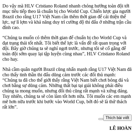
Do vậy mà HLV Cristiano Roland nhanh chóng hướng toàn đội tới
mục tiêu tiếp theo là chuẩn bị cho World Cup. Chiến lược gia người
Brazil cho rằng U17 Việt Nam cần thêm thời gian để cải thiện thể
lực, sự lì lợm và khả năng duy trì cường độ thi đấu ở những trận cầu
đỉnh cao.
“Chúng ta muốn có thêm thời gian để chuẩn bị cho World Cup và
đạt trạng thái tốt nhất. Tôi biết thể lực là vấn đề rất quan trọng với
đội. Bây giờ chúng ta sẽ nghỉ ngơi trước, nhưng tôi sẽ cố gắng để
toàn đội sớm quay lại tập luyện cùng nhau”, HLV Cristiano Roland
cho hay.
Nhà cầm quân người Brazil cũng nhấn mạnh rằng U17 Việt Nam đã
cho thấy tinh thần thi đấu dũng cảm trước các đối thủ mạnh:
“Chúng ta đã cho thế giới thấy rằng Việt Nam biết chơi bóng đá và
chơi bằng sự dũng cảm. Những thất bại tại giải không phải điều
chúng ta mong muốn, nhưng đối thủ cũng rất mạnh và xứng đáng.
Tuy nhiên, chúng ta sẽ còn làm tốt hơn nữa. Tôi muốn các em mạnh
mẽ hơn nữa trước khi bước vào World Cup, bởi đó sẽ là thử thách
rất lớn”.
Thích bài viết
LÊ HOÀN