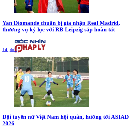
Yan Diomande chuẩn bị gia nhập Real Madrid,
thương vụ kỷ lục với RB Leipzig sắp hoàn tất
14 phút
Đội tuyển nữ Việt Nam hội quân, hướng tới ASIAD
2026