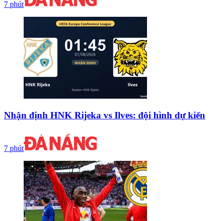
7 phút
Nhận định HNK Rijeka vs Ilves: đội hình dự kiến
7 phút