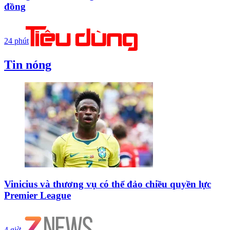
đồng
24 phút
Tin nóng
Vinicius và thương vụ có thể đảo chiều quyền lực
Premier League
4 giờ