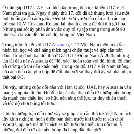
Ở trận gặp U17 UAE, sự thiếu tập trung tiếp tục khiến U17 Việt
Nam phải trả giá. Ngay ở giây thứ 17, đội đã để thủng lưới sau một
tình huống mất cảnh giác. Đến khi vừa vươn lên dẫn 2-1, các học
trò của HLV Cristiano Roland lại nhanh chóng để đối thủ gỡ hòa.
Những sai sót ấy phản ánh việc duy trì sự tập trung trong suốt 90
phút vẫn là vấn đề lớn với đội bóng trẻ Việt Nam.
Trong trận tứ kết với U17
Australia
, U17 Việt Nam thêm một lần
nhận bài học về khả năng thích nghi chiến thuật và tiếp cận trận
đấu. Từng đánh bại đối thủ ở Giải U17 Đông Nam Á 2026, nhưng
lần tái đấu này Australia đã “lột xác” hoàn toàn với đội hình, lối chơi
và cường độ thi đấu khác biệt. Trong khi đó, U17 Việt Nam không
có cách tiếp cận phù hợp để đối phó với sự thay đổi ấy và phải nhận
thất bại 0-3.
Dù vậy, những cuộc đối đầu với Hàn Quốc, UAE hay Australia vẫn
mang ý nghĩa rất lớn. Đó đều là các đại diện đến từ những nền bóng
đá mạnh của châu lục, sở hữu nền tảng thể lực, tư duy chiến thuật
và tốc độ chơi bóng tốt hơn.
Chính những trận đấu như vậy sẽ giúp các cầu thủ trẻ Việt Nam tích
lũy kinh nghiệm, hoàn thiện bản thân trước khi bước ra sân chơi
World Cup, nơi mà thử thách sẽ lớn hơn rất nhiều khi đối thủ là
những đội đến từ các nền bóng đá hàng đầu thế giới.