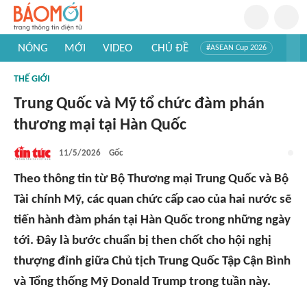
NÓNG
MỚI
VIDEO
CHỦ ĐỀ
#ASEAN Cup 2026
#Trí tuệ nhân tạo
#Mỹ - Iran
#Khám phá Việt Nam
THẾ GIỚI
#Khám phá thế giới
Trung Quốc và Mỹ tổ chức đàm phán
thương mại tại Hàn Quốc
11/5/2026
Gốc
Theo thông tin từ Bộ Thương mại Trung Quốc và Bộ
Tài chính Mỹ, các quan chức cấp cao của hai nước sẽ
tiến hành đàm phán tại Hàn Quốc trong những ngày
tới. Đây là bước chuẩn bị then chốt cho hội nghị
thượng đỉnh giữa Chủ tịch Trung Quốc Tập Cận Bình
và Tổng thống Mỹ Donald Trump trong tuần này.