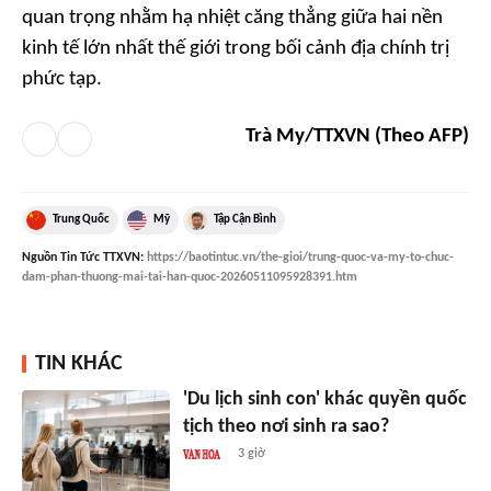
quan trọng nhằm hạ nhiệt căng thẳng giữa hai nền
kinh tế lớn nhất thế giới trong bối cảnh địa chính trị
phức tạp.
Trà My/TTXVN (Theo AFP)
Trung Quốc
Mỹ
Tập Cận Bình
Nguồn
Tin Tức TTXVN
:
https://baotintuc.vn/the-gioi/trung-quoc-va-my-to-chuc-
dam-phan-thuong-mai-tai-han-quoc-20260511095928391.htm
TIN KHÁC
'Du lịch sinh con' khác quyền quốc
tịch theo nơi sinh ra sao?
3 giờ