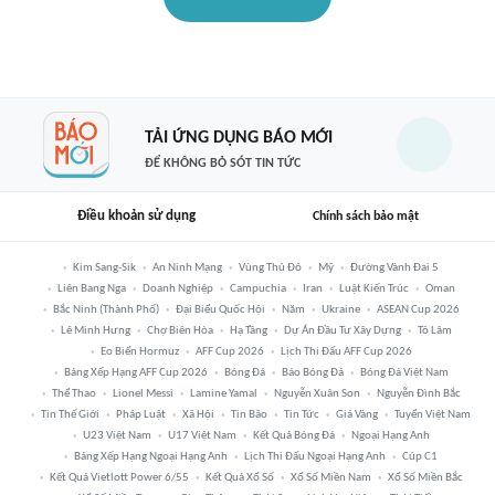
TẢI ỨNG DỤNG BÁO MỚI
ĐỂ KHÔNG BỎ SÓT TIN TỨC
Điều khoản sử dụng
Chính sách bảo mật
Kim Sang-Sik
An Ninh Mạng
Vùng Thủ Đô
Mỹ
Đường Vành Đai 5
Liên Bang Nga
Doanh Nghiệp
Campuchia
Iran
Luật Kiến Trúc
Oman
Bắc Ninh (thành Phố)
Đại Biểu Quốc Hội
Năm
Ukraine
ASEAN Cup 2026
Lê Minh Hưng
Chợ Biên Hòa
Hạ Tầng
Dự Án Đầu Tư Xây Dựng
Tô Lâm
Eo Biển Hormuz
AFF Cup 2026
Lịch Thi Đấu AFF Cup 2026
Bảng Xếp Hạng AFF Cup 2026
Bóng Đá
Báo Bóng Đá
Bóng Đá Việt Nam
Thể Thao
Lionel Messi
Lamine Yamal
Nguyễn Xuân Son
Nguyễn Đình Bắc
Tin Thế Giới
Pháp Luật
Xã Hội
Tin Bão
Tin Tức
Giá Vàng
Tuyển Việt Nam
U23 Việt Nam
U17 Việt Nam
Kết Quả Bóng Đá
Ngoại Hạng Anh
Bảng Xếp Hạng Ngoại Hạng Anh
Lịch Thi Đấu Ngoại Hạng Anh
Cúp C1
Kết Quả Vietlott Power 6/55
Kết Quả Xổ Số
Xổ Số Miền Nam
Xổ Số Miền Bắc