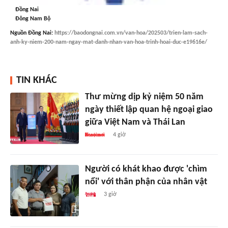
Đồng Nai
Đông Nam Bộ
Nguồn
Đồng Nai
:
https://baodongnai.com.vn/van-hoa/202503/trien-lam-sach-
anh-ky-niem-200-nam-ngay-mat-danh-nhan-van-hoa-trinh-hoai-duc-e19616e/
TIN KHÁC
Thư mừng dịp kỷ niệm 50 năm
ngày thiết lập quan hệ ngoại giao
giữa Việt Nam và Thái Lan
4 giờ
Người có khát khao được 'chìm
nổi' với thân phận của nhân vật
3 giờ