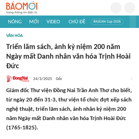
NÓNG
MỚI
VIDEO
CHỦ ĐỀ
#ASEAN Cup 2026
#Trí tuệ nhân tạo
#Mỹ - Iran
#Khám phá Việt Nam
VĂN HÓA
#Khám phá thế giới
Triển lãm sách, ảnh kỷ niệm 200 năm
Ngày mất Danh nhân văn hóa Trịnh Hoài
Đức
24/3/2025
Gốc
Giám đốc Thư viện Đồng Nai Trần Anh Thơ cho biết,
từ ngày 20 đến 31-3, thư viện tổ chức đợt xếp sách
nghệ thuật, triển lãm sách, ảnh nhân kỷ niệm 200
năm Ngày mất Danh nhân văn hóa Trịnh Hoài Đức
(1765-1825).