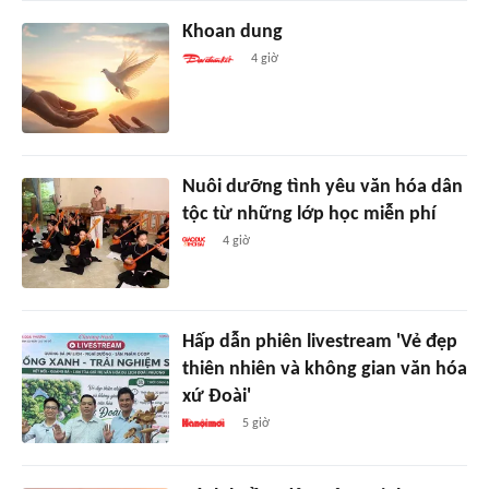
Khoan dung
4 giờ
Nuôi dưỡng tình yêu văn hóa dân
tộc từ những lớp học miễn phí
4 giờ
Hấp dẫn phiên livestream 'Vẻ đẹp
thiên nhiên và không gian văn hóa
xứ Đoài'
5 giờ