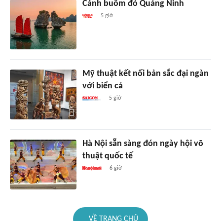
Cánh buồm đỏ Quảng Ninh
5 giờ
Mỹ thuật kết nối bản sắc đại ngàn
với biển cả
5 giờ
Hà Nội sẵn sàng đón ngày hội võ
thuật quốc tế
6 giờ
VỀ TRANG CHỦ