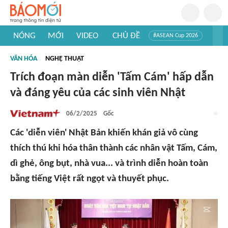
NÓNG
MỚI
VIDEO
CHỦ ĐỀ
#ASEAN Cup 2026
#Tuyển sinh đại học 2026
#Trí tuệ nhân tạo
#Mỹ - Iran
VĂN HÓA
NGHỆ THUẬT
#Khám phá Việt Nam
#Khám phá thế giới
Trích đoạn màn diễn 'Tấm Cám' hấp dẫn
và đáng yêu của các sinh viên Nhật
06/2/2025
Gốc
Các 'diễn viên' Nhật Bản khiến khán giả vô cùng
thích thú khi hóa thân thành các nhân vật Tấm, Cám,
dì ghẻ, ông bụt, nhà vua... và trình diễn hoàn toàn
bằng tiếng Việt rất ngọt và thuyết phục.