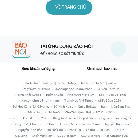
VỀ TRANG CHỦ
TẢI ỨNG DỤNG BÁO MỚI
ĐỂ KHÔNG BỎ SÓT TIN TỨC
Điều khoản sử dụng
Chính sách bảo mật
Australia
Đại Học Quốc Gia Hà Nội
Tô Lâm
Đại Sứ Quán Lào
Việt Nam-Australia
Saysomphone Phomvihane
Eo Biển Hormuz
Trịnh Khắc Cường
Điểm Chuẩn
Nhà Nước Việt Nam
Lào
Bão Dolphin
Xaysomphone Phomvihane
Trung Học Phổ Thông
ASEAN Cup 2026
Đại Học Công Nghệ Sydney
Lê Minh Hưng
Quốc Hội Lào
Iran
Liên Bang Nga
Nắng Nóng
Hai Nước
Chủ Tịch Quốc Hội
AFF Cup 2026
Lịch Thi Đấu AFF Cup 2026
Bảng Xếp Hạng AFF Cup 2026
Bóng Đá
Báo Bóng Đá
Bóng Đá Việt Nam
Thể Thao
Lionel Messi
Lamine Yamal
Nguyễn Xuân Son
Nguyễn Đình Bắc
Tin Thế Giới
Pháp Luật
Xã Hội
Tin Bão
Tin Tức
Giá Vàng
Tuyển Việt Nam
U23 Việt Nam
U17 Việt Nam
Kết Quả Bóng Đá