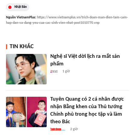
Nhật Bản
Nguồn
VietnamPlus
:
https://www.vietnamplus.vn/trich-doan-man-dien-tam-cam-
hap-dan-va-dang-yeu-cua-cac-sinh-vien-nhat-post1010770.vnp
TIN KHÁC
Nghệ sĩ Việt dời lịch ra mắt sản
phẩm
1 giờ
Tuyên Quang có 2 cá nhân được
nhận Bằng khen của Thủ tướng
Chính phủ trong học tập và làm
theo Bác
2 giờ